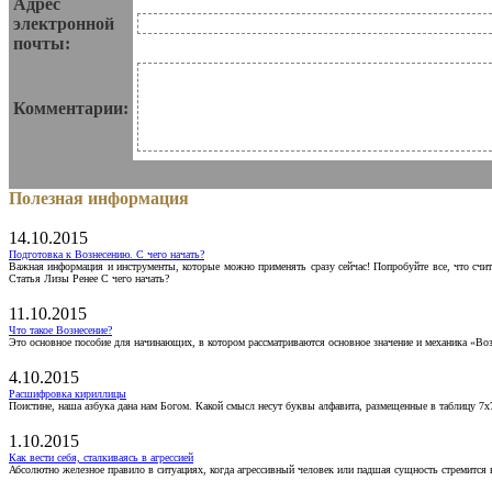
Адрес
электронной
почты:
Комментарии:
Полезная информация
14.10.2015
Подготовка к Вознесению. С чего начать?
Важная информация и инструменты, которые можно применять сразу сейчас! Попробуйте все, что счит
Статья Лизы Ренее С чего начать?
11.10.2015
Что такое Вознесение?
Это основное пособие для начинающих, в котором рассматриваются основное значение и механика «Воз
4.10.2015
Расшифровка кириллицы
Поистине, наша азбука дана нам Богом. Какой смысл несут буквы алфавита, размещенные в таблицу 7х
1.10.2015
Как вести себя, сталкиваясь в агрессией
Абсолютно железное правило в ситуациях, когда агрессивный человек или падшая сущность стремится ва