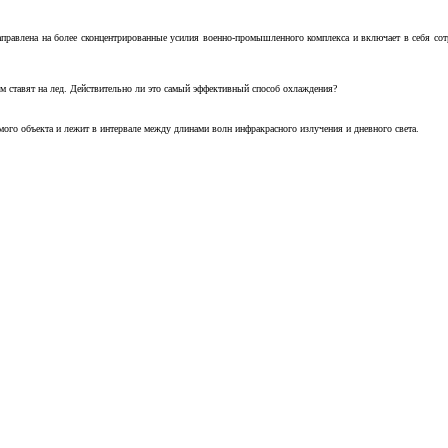
аправлена на более сконцентрированные усилия военно-промышленного комплекса и включает в себя с
м ставят на лед. Действительно ли это самый эффективный способ охлаждения?
ого объекта и лежит в интервале между длинами волн инфракрасного излучения и дневного света.