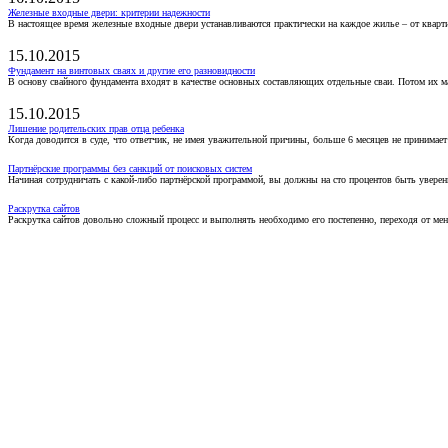
Железные входные двери: критерии надежности
В настоящее время железные входные двери устанавливаются практически на каждое жилье – от кварт
15.10.2015
Фундамент на винтовых сваях и другие его разновидности
В основу свайного фундамента входят в качестве основных составляющих отдельные сваи. Потом их 
15.10.2015
Лишение родительских прав отца ребенка
Когда доводится в суде, что ответчик, не имея уважительной причины, больше 6 месяцев не принимае
Партнёрские программы без санкций от поисковых систем
Начиная сотрудничать с какой-либо партнёрской программой, вы должны на сто процентов быть уверены
Раскрутка сайтов
Раскрутка сайтов довольно сложный процесс и выполнять необходимо его постепенно, переходя от ме