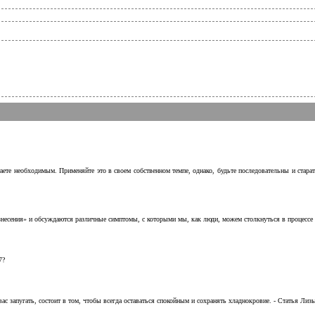
аете необходимым. Применяйте это в своем собственном темпе, однако, будьте последовательны и стара
несения» и обсуждаются различные симптомы, с которыми мы, как люди, можем столкнуться в процессе н
7?
с запугать, состоит в том, чтобы всегда оставаться спокойным и сохранять хладнокровие. - Статья Лизы 