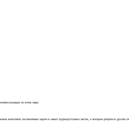
 военнослужащих по всему миру.
можно выполнять поставленные задачи в самых труднодоступных местах, к которым добраться другим с