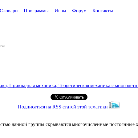
Словари
Программы
Игры
Форум
Контакты
ья
а, Прикладная механика, Теоретическая механика с многолетним
Подписаться на RSS статей этой тематики
ностью данной группы скрываются многочисленные постоянные х