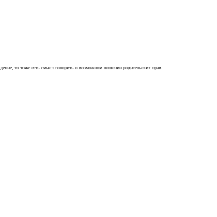
ждение, то тоже есть смысл говорить о возможном лишении родительских прав.