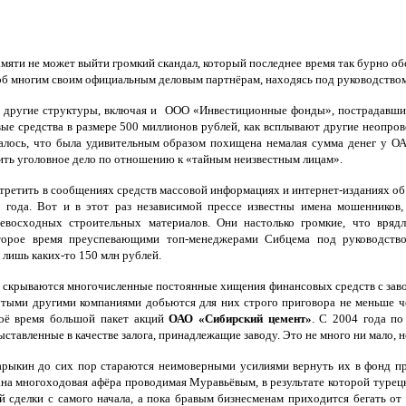
мяти не может выйти громкий скандал, который последнее время так бурно о
б многим своим официальным деловым партнёрам, находясь под руководством
 другие структуры, включая и ООО «Инвестиционные фонды», пострадавшие 
ые средства в размере 500 миллионов рублей, как всплывают другие неопр
залось, что была удивительным образом похищена немалая сумма денег у О
ть уголовное дело по отношению к «тайным неизвестным лицам».
стретить в сообщениях средств массовой информациях и интернет-изданиях о
 года. Вот и в этот раз независимой прессе известны имена мошеннико
евосходных строительных материалов. Они настолько громкие, что вряд
торое время преуспевающими топ-менеджерами Сибцема под руководств
 лишь каких-то 150 млн рублей.
 скрываются многочисленные постоянные хищения финансовых средств с завода
утыми другими компаниями добьются для них строго приговора не меньше ч
воё время большой пакет акций
ОАО «Сибирский цемент»
. С 2004 года по
ставленные в качестве залога, принадлежащие заводу. Это не много ни мало, н
кин до сих пор стараются неимоверными усилиями вернуть их в фонд предп
дана многоходовая афёра проводимая Муравьёвым, в результате которой туре
ей сделки с самого начала, а пока бравым бизнесменам приходится бегать о