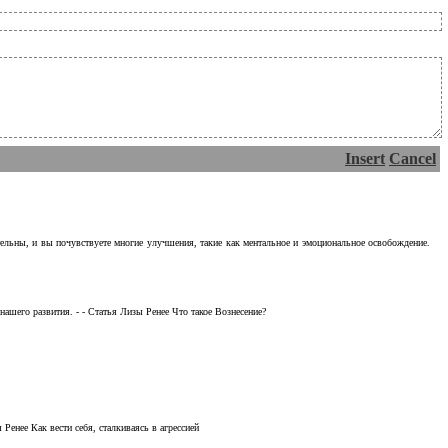
Insert
Cancel
тельны, и вы почувствуете многие улучшения, такие как ментальное и эмоциональное освобождение.
ашего развития. - - Статья Лизы Ренее Что такое Вознесение?
Ренее Как вести себя, сталкиваясь в агрессией