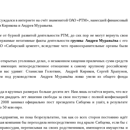
бсуждался в интернете на счёт знаменитой ОАО «РТМ», нанесшей финансовый
 Кирикова и Андрея Муравьева.
от бурной развитой деятельности РТМ, до сих пор не могут вернуть свои
овержимые негативные факты деятельности
группы Андрея Муравьёва
с его
АО «Сибирский цемент», вследствие чего правоохранительные органы были
б открытых уголовных делах, о незаконном хищении приличных сумм средств
в, имеющих непосредственное отношение к самому крупному российскому
ли вас удивят: Станислав Голотвин, Андрей Кириков, Сергей Храпунов,
ом под руководством Андрея Муравьёва ловко увели из общего фонда
 в крупных размерах больше десяти лет. Нам лишь остаётся верить, что все
ем двадцать лет лишения свободы за свои поступки с полной конфискацией
 2008 занимал официально пост президента Сибцема и ушёл, в результате
о 50 млн евро.
риятия, но пока безрезультатно, так как со всех сторон постоянно идёт
цкая компания бы переходила непосредственно под крыло Сибцема, если бы с
т правосудия, переписывая на своих родственников, имеющееся имущества и