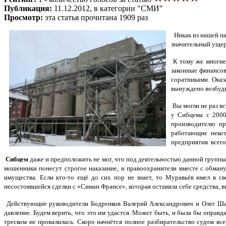
Публикация:
11.12.2012, в категории "СМИ"
Просмотр:
эта статья прочитана 1909 раз
Никак из нашей па
значительный ущер
К тому же многие
законные финансов
соратниками. Ока
вынуждено возбуди
Вы могли не раз в
у Сибцема с 2000
производителю пр
работающие неко
предприятия всего
Сибцем
даже и предположить не мог, что под деятельностью данной группы
мошенники понесут строгое наказание, и правоохранители вместе с обман
имущества. Если кто-то ещё до сих пор не знает, то Муравьёв имел в с
несостоявшейся сделки с «Симан Франсе», которая оставила себе средства, вы
Действующие руководители Бодренков Валерий Александрович и Олег Шары
давление. Будем верить, что это им удастся. Может быть, и была бы оправ
треском не провалилась. Скоро начнётся полное разбирательство судом вс