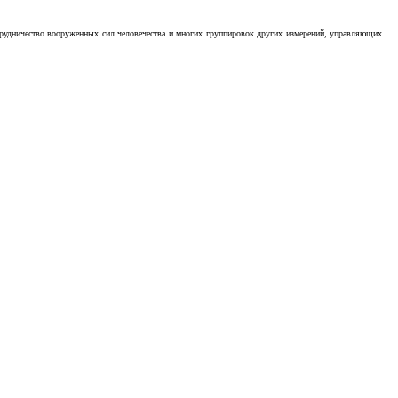
отрудничество вооруженных сил человечества и многих группировок других измерений, управляющих