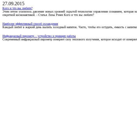
27.09.2015
Кого и что вы любите?
Этим летом усилилось давление новых уровней скрытой технологии управления сознанием, которая н
секретной космонавтикой. - Статья Лизы Ренее Кого и что вы любите?
Наиболее эффективный способ охлаждения
Каждый любит в жаркий день выпить холодный напиток. Часто, чтобы его остудить, емкость с напитко
Инфракрасный пирометр – устройство и принцип работы
Современный инфракрасный пирометр измеряет силу теплового излучения, которое исходит от измеряем