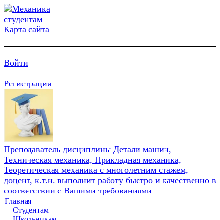
Карта сайта
Войти
Регистрация
Преподаватель дисциплины Детали машин,
Техническая механика, Прикладная механика,
Теоретическая механика с многолетним стажем,
доцент, к.т.н. выполнит работу быстро и качественно в
соответствии с Вашими требованиями
Главная
Студентам
Школьникам