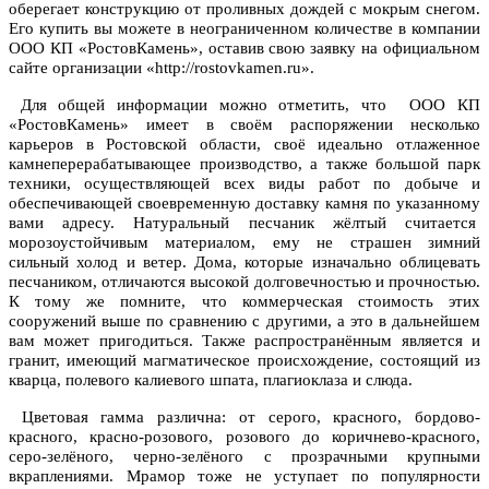
оберегает конструкцию от проливных дождей с мокрым снегом.
Его купить вы можете в неограниченном количестве в компании
ООО КП «РостовКамень», оставив свою заявку на официальном
сайте организации «http://rostovkamen.ru».
Для общей информации можно отметить, что ООО КП
«РостовКамень» имеет в своём распоряжении несколько
карьеров в Ростовской области, своё идеально отлаженное
камнеперерабатывающее производство, а также большой парк
техники, осуществляющей всех виды работ по добыче и
обеспечивающей своевременную доставку камня по указанному
вами адресу. Натуральный песчаник жёлтый считается
морозоустойчивым материалом, ему не страшен зимний
сильный холод и ветер. Дома, которые изначально облицевать
песчаником, отличаются высокой долговечностью и прочностью.
К тому же помните, что коммерческая стоимость этих
сооружений выше по сравнению с другими, а это в дальнейшем
вам может пригодиться. Также распространённым является и
гранит, имеющий магматическое происхождение, состоящий из
кварца, полевого калиевого шпата, плагиоклаза и слюда.
Цветовая гамма различна: от серого, красного, бордово-
красного, красно-розового, розового до коричнево-красного,
серо-зелёного, черно-зелёного с прозрачными крупными
вкраплениями. Мрамор тоже не уступает по популярности