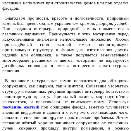
население использует при строительстве домов или при отделке
фасадов.
Благодаря прочности, красоте и долговечности, природный
камень был превосходным украшением храмов, дворцов, усадеб.
При создании интерьера, природный камень применяется в
различных вариациях. Преимуществ у этих материалов перед
искусственными аналогами неисчислимое множество. Любой
произведённый спил камней имеет неповторимую,
оригинальную структуру и форму для изготовления других
изделий или облицовки, а также получается замечательное
многообразие расцветок и цветов, которыми не нарадуются
дизайнеры, воплощая в жизнь интересные архитектурные
решения.
В основном натуральные камни используют для облицовки
сооружений, как снаружи, так и изнутри. Сочетание узорчатых
структур и мозаичных рисунков придают интерьеру богатство и
неповторимую красоту. Природный камень морозоустойчив,
износостоек, и практически не впитывает влагу. Используя
песчаник желтый
при облицовке фасада, заметно улучшается
внешний вид домов и зданий и к тому же с его помощью легко
решаются совершенно другие практические проблемы. Летом
песчаник жёлтый хорошо защищает сооружение от солнечных
лучей, сохраняя прохладу внутри помещения, а осенью