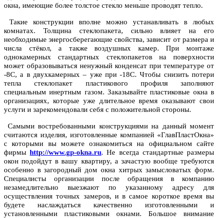
окна, имеющие более толстое стекло меньше проводят тепло.
Такие конструкции вполне можно устанавливать в любых
комнатах. Толщина стеклопакета, сильно влияет на его
необходимые энергосберегающие свойства, зависит от размера и
числа стёкол, а также воздушных камер. При монтаже
однокамерных стандартных стеклопакетов на поверхности
может образовываться ненужный конденсат при температуре от
-8С, а в двухкамерных – уже при -18С. Чтобы снизить потери
тепла стеклопакет пластикового профиля заполняют
специальным инертным газом. Заказывайте пластиковые окна в
организациях, которые уже длительное время оказывают свои
услуги и зарекомендовали себя с положительной стороны.
Самыми востребованными конструкциями на данный момент
считаются изделия, изготовленные компанией «ГлавПластОкна»
с которыми вы можете ознакомиться на официальном сайте
фирмы
http://www.gp-okna.ru
. Не всегда стандартные размеры
окон подойдут в вашу квартиру, а зачастую вообще требуются
особенно в загородный дом окна хитрых замысловатых форм.
Специалисты организации после обращения в компанию
незамедлительно выезжают по указанному адресу для
осуществления точных замеров, и в самое короткое время вы
будете наслаждаться качественно изготовленными и
установленными пластиковыми окнами. Большое внимание