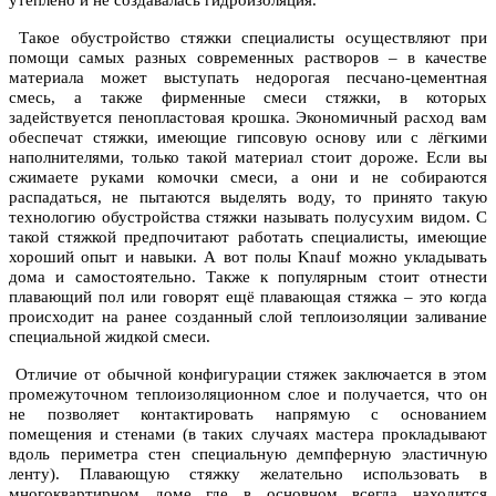
утеплено и не создавалась гидроизоляция.
Такое обустройство стяжки
специалисты осуществляют при
помощи самых разных современных растворов – в качестве
материала может выступать недорогая песчано-цементная
смесь, а также фирменные смеси стяжки, в которых
задействуется пенопластовая крошка. Экономичный расход вам
обеспечат стяжки, имеющие гипсовую основу или с лёгкими
наполнителями, только такой материал стоит дороже. Если вы
сжимаете руками комочки смеси, а они и не собираются
распадаться, не пытаются выделять воду, то принято такую
технологию обустройства стяжки называть полусухим видом. С
такой стяжкой предпочитают работать специалисты, имеющие
хороший опыт и навыки. А вот полы Knauf можно укладывать
дома и самостоятельно. Также к популярным стоит отнести
плавающий пол или говорят ещё плавающая стяжка – это когда
происходит на ранее созданный слой теплоизоляции заливание
специальной жидкой смеси.
Отличие от обычной конфигурации стяжек заключается в этом
промежуточном теплоизоляционном слое и получается, что он
не позволяет контактировать напрямую с
основанием
помещения и
стенами (в таких случаях мастера прокладывают
вдоль периметра стен специальную демпферную эластичную
ленту). Плавающую стяжку желательно использовать в
многоквартирном доме где в основном всегда находится