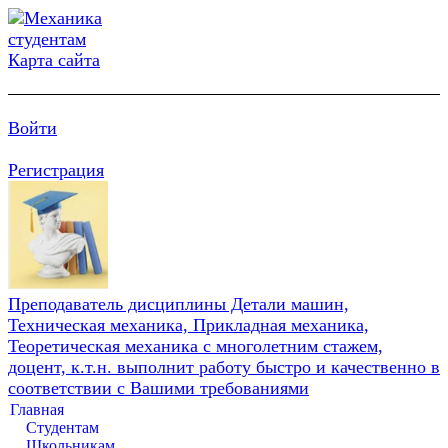
Карта сайта
Войти
Регистрация
Преподаватель дисциплины Детали машин,
Техническая механика, Прикладная механика,
Теоретическая механика с многолетним стажем,
доцент, к.т.н. выполнит работу быстро и качественно в
соответствии с Вашими требованиями
Главная
Студентам
Школьникам