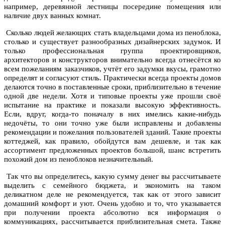
например, деревянной лестницы посередине помещения или
наличие двух ванных комнат.
Сколько людей желающих стать владельцами дома из пеноблока,
столько и существует разнообразных дизайнерских задумок. И
только профессиональная группа проектировщиков,
архитекторов и конструкторов внимательно всегда отнесётся ко
всем пожеланиям заказчиков, учтёт его задумки вкусы, грамотно
определят и согласуют стиль. Практически всегда проекты домов
делаются точно в поставленные сроки, приблизительно в течение
одной две недели. Хотя и типовые проекты уже прошли своё
испытание на практике и показали высокую эффективность.
Если, вдруг, когда-то поначалу в них имелись какие-нибудь
недочёты, то они точно уже были исправлены и добавлены
рекомендации и пожелания пользователей зданий. Такие проекты
коттеджей, как правило, обойдутся вам дешевле, и так как
ассортимент предложенных проектов большой, шанс встретить
похожий дом из пеноблоков незначительный.
Так что вы определитесь, какую сумму денег вы рассчитываете
выделить с семейного бюджета, и экономить на таком
деликатном деле не рекомендуется, так как от этого зависит
домашний комфорт и уют. Очень удобно и то, что указывается
при получении проекта абсолютно вся информация о
коммуникациях, рассчитывается приблизительная смета. Также