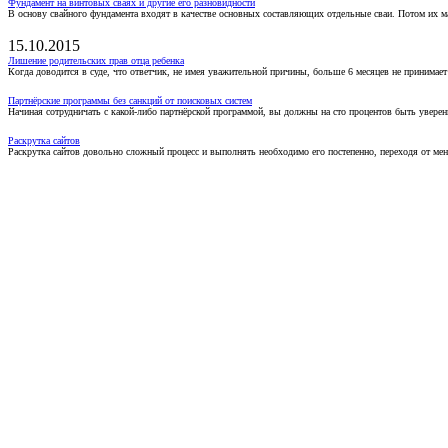
Фундамент на винтовых сваях и другие его разновидности
В основу свайного фундамента входят в качестве основных составляющих отдельные сваи. Потом их 
15.10.2015
Лишение родительских прав отца ребенка
Когда доводится в суде, что ответчик, не имея уважительной причины, больше 6 месяцев не принимае
Партнёрские программы без санкций от поисковых систем
Начиная сотрудничать с какой-либо партнёрской программой, вы должны на сто процентов быть уверены
Раскрутка сайтов
Раскрутка сайтов довольно сложный процесс и выполнять необходимо его постепенно, переходя от ме