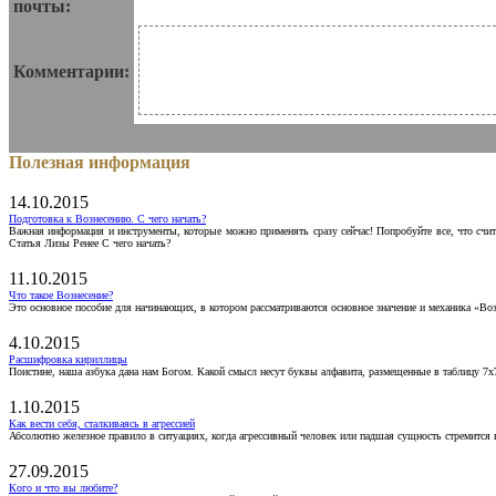
почты:
Комментарии:
Полезная информация
14.10.2015
Подготовка к Вознесению. С чего начать?
Важная информация и инструменты, которые можно применять сразу сейчас! Попробуйте все, что счит
Статья Лизы Ренее С чего начать?
11.10.2015
Что такое Вознесение?
Это основное пособие для начинающих, в котором рассматриваются основное значение и механика «Воз
4.10.2015
Расшифровка кириллицы
Поистине, наша азбука дана нам Богом. Какой смысл несут буквы алфавита, размещенные в таблицу 7х
1.10.2015
Как вести себя, сталкиваясь в агрессией
Абсолютно железное правило в ситуациях, когда агрессивный человек или падшая сущность стремится ва
27.09.2015
Кого и что вы любите?