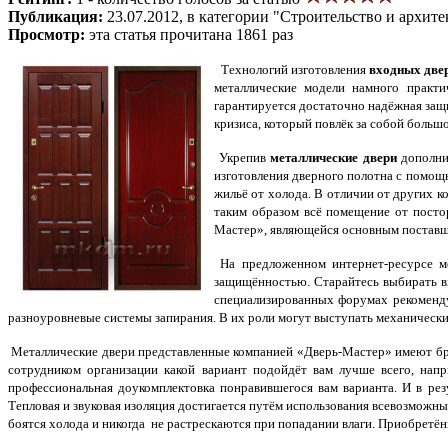
Публикация:
23.07.2012, в категории "Строительство и архите
Просмотр:
эта статья прочитана 1861 раз
Технологий изготовления
входных две
металлические модели намного практи
гарантируется достаточно надёжная защи
кризиса, который повлёк за собой больш
Укрепив
металлические двери
дополнит
изготовления дверного полотна с помощь
жильё от холода. В отличии от других к
таким образом всё помещение от посто
Мастер», являющейся основным поставщ
На предложенном интернет-ресурсе м
защищённостью. Старайтесь выбирать вх
специализированных форумах рекомен
разноуровневые системы запирания. В их роли могут выступать механическ
Металлические двери представленные компанией «Дверь-Мастер» имеют бро
сотрудником организации какой вариант подойдёт вам лучше всего, нап
профессиональная доукомплектовка понравившегося вам варианта. И в рез
Тепловая и звуковая изоляция достигается путём использования всевозможны
боятся холода и никогда не растрескаются при попадании влаги. Приобретён