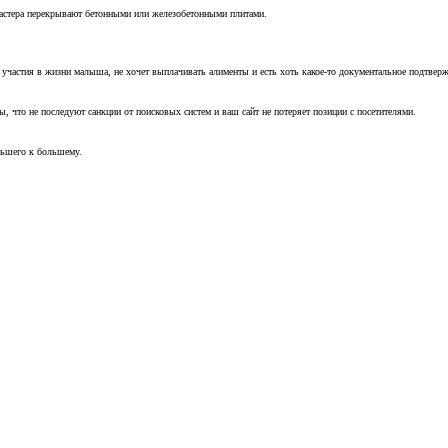
мастера перекрывают бетонными или железобетонными плитами.
т участия в жизни малыша, не хочет выплачивать алименты и есть хоть какое-то документальное подтвер
, что не последуют санкции от поисковых систем и ваш сайт не потеряет позиции с посетителями.
ньшего к большему.