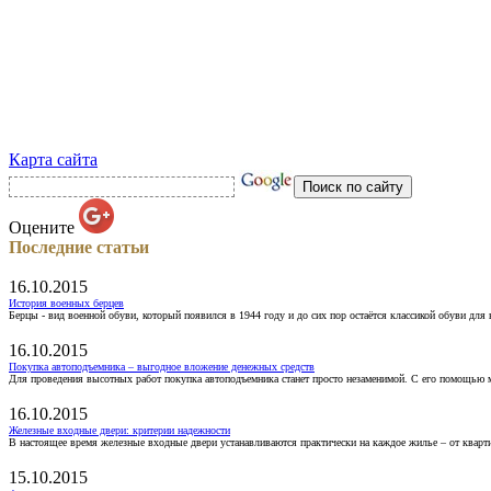
Карта сайта
Оцените
Последние статьи
16.10.2015
История военных берцев
Берцы - вид военной обуви, который появился в 1944 году и до сих пор остаётся классикой обуви для
16.10.2015
Покупка автоподъемника – выгодное вложение денежных средств
Для проведения высотных работ покупка автоподъемника станет просто незаменимой. С его помощью 
16.10.2015
Железные входные двери: критерии надежности
В настоящее время железные входные двери устанавливаются практически на каждое жилье – от кварт
15.10.2015