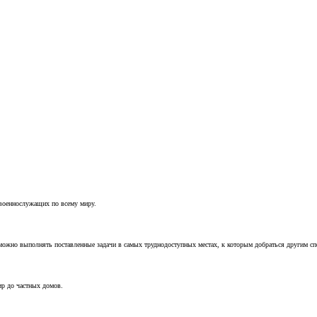
 военнослужащих по всему миру.
можно выполнять поставленные задачи в самых труднодоступных местах, к которым добраться другим с
ир до частных домов.