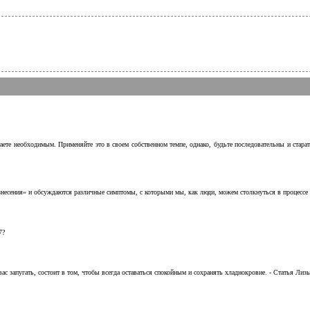
аете необходимым. Применяйте это в своем собственном темпе, однако, будьте последовательны и стара
несения» и обсуждаются различные симптомы, с которыми мы, как люди, можем столкнуться в процессе н
7?
с запугать, состоит в том, чтобы всегда оставаться спокойным и сохранять хладнокровие. - Статья Лизы 