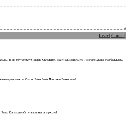
Insert
Cancel
тельны, и вы почувствуете многие улучшения, такие как ментальное и эмоциональное освобождение.
ашего развития. - - Статья Лизы Ренее Что такое Вознесение?
Ренее Как вести себя, сталкиваясь в агрессией