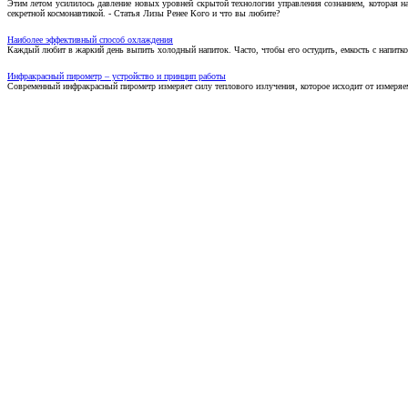
Этим летом усилилось давление новых уровней скрытой технологии управления сознанием, которая н
секретной космонавтикой. - Статья Лизы Ренее Кого и что вы любите?
Наиболее эффективный способ охлаждения
Каждый любит в жаркий день выпить холодный напиток. Часто, чтобы его остудить, емкость с напитко
Инфракрасный пирометр – устройство и принцип работы
Современный инфракрасный пирометр измеряет силу теплового излучения, которое исходит от измеряем