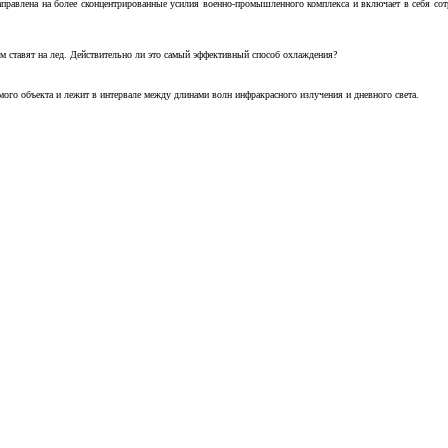
аправлена на более сконцентрированные усилия военно-промышленного комплекса и включает в себя с
м ставят на лед. Действительно ли это самый эффективный способ охлаждения?
ого объекта и лежит в интервале между длинами волн инфракрасного излучения и дневного света.