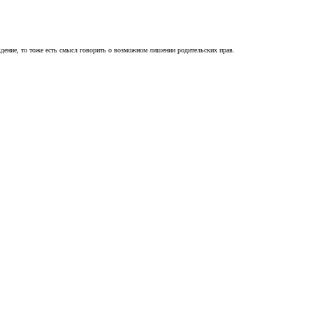
ждение, то тоже есть смысл говорить о возможном лишении родительских прав.