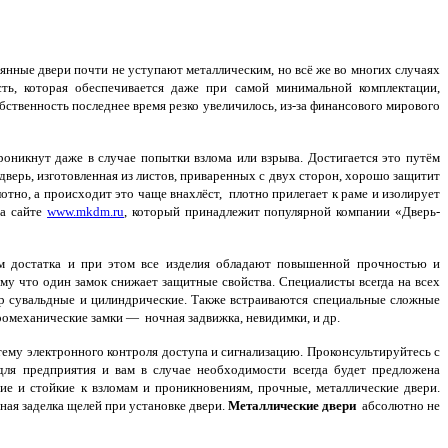
янные двери почти не уступают металлическим, но всё же во многих случаях
ть, которая обеспечивается даже при самой минимальной комплектации,
ственность последнее время резко увеличилось, из-за финансового мирового
оникнут даже в случае попытки взлома или взрыва. Достигается это путём
верь, изготовленная из листов, приваренных с двух сторон, хорошо защитит
отно, а происходит это чаще внахлёст, плотно прилегает к раме и изолирует
на сайте
www.mkdm.ru
, который принадлежит популярной компании «Дверь-
м достатка и при этом все изделия обладают повышенной прочностью и
му что один замок снижает защитные свойства. Специалисты всегда на всех
р сувальдные и цилиндрические. Также встраиваются специальные сложные
омеханические замки — ночная задвижка, невидимки, и др.
му электронного контроля доступа и сигнализацию. Проконсультируйтесь с
для предприятия и вам в случае необходимости всегда будет предложена
ие и стойкие к взломам и проникновениям, прочные, металлические двери.
ная заделка щелей при установке двери.
Металлические двери
абсолютно не