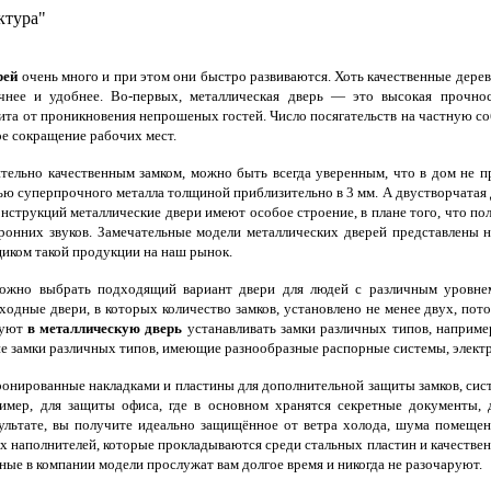
ктура"
рей
очень много и при этом они быстро развиваются. Хоть качественные дерев
чнее и удобнее. Во-первых, металлическая дверь — это высокая прочнос
та от проникновения непрошеных гостей. Число посягательств на частную соб
ое сокращение рабочих мест.
ельно качественным замком, можно быть всегда уверенным, что в дом не пр
ю суперпрочного металла толщиной приблизительно в 3 мм. А двустворчатая д
онструкций металлические двери имеют особое строение, в плане того, что пол
ронних звуков. Замечательные модели металлических дверей представлены 
иком такой продукции на наш рынок.
ожно выбрать подходящий вариант двери для людей с различным уровне
одные двери, в которых количество замков, установлено не менее двух, пото
дуют
в металлическую дверь
устанавливать замки различных типов, наприме
ие замки различных типов, имеющие разнообразные распорные системы, электр
нированные накладками и пластины для дополнительной защиты замков, систе
ример, для защиты офиса, где в основном хранятся секретные документы, 
ультате, вы получите идеально защищённое от ветра холода, шума помещен
х наполнителей, которые прокладываются среди стальных пластин и качествен
ные в компании модели прослужат вам долгое время и никогда не разочаруют.