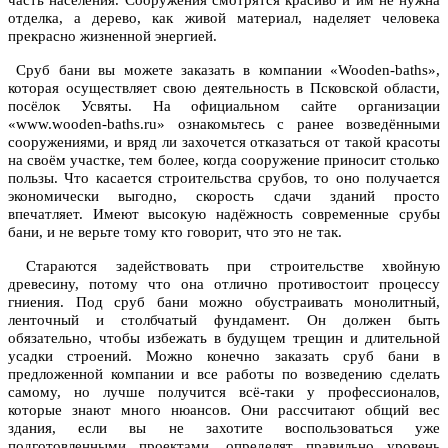
часть населения. Сооружения смотрятся красиво и им не нужна
отделка, а дерево, как живой материал, наделяет человека
прекрасно жизненной энергией.
Сруб бани вы можете заказать в компании «Wooden-baths»,
которая осуществляет свою деятельность в Псковской области,
посёлок Усвяты. На официальном сайте организации
«www.wooden-baths.ru» ознакомьтесь с ранее возведёнными
сооружениями, и вряд ли захочется отказаться от такой красоты
на своём участке, тем более, когда сооружение приносит столько
пользы. Что касается строительства срубов, то оно получается
экономически выгодно, скорость сдачи зданий просто
впечатляет. Имеют высокую надёжность современные срубы
бани, и не верьте тому кто говорит, что это не так.
Стараются задействовать при строительстве хвойную
древесину, потому что она отлично противостоит процессу
гниения. Под сруб бани можно обустраивать монолитный,
ленточный и столбчатый фундамент. Он должен быть
обязательно, чтобы избежать в будущем трещин и длительной
усадки строений. Можно конечно заказать сруб бани в
предложенной компании и все работы по возведению сделать
самому, но лучше получится всё-таки у профессионалов,
которые знают много нюансов. Они рассчитают общий вес
здания, если вы не захотите воспользоваться уже
подготовленными проектами, определят правильно уровень