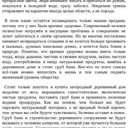
прекрасные цветы, люди начинают чихать и прятаться по домам,
покупался в холодной воде, сразу заболел. Эпидемии гриппа
отправляют на карантин иногда целые области, а не города.
В этом плане остаётся позавидовать только нашим предкам,
потому что у них было крепкое здоровье. Современный человек
полностью погружён в насущные проблемы и совершенно не
хочет заботиться о своём организме. Но ко многим постепенно
начинает возвращаться сознание и не хочется больше проживать
в пыльных, душных панельных домах, а хочется быть ближе к
природе. Понятно, что крепкое здоровье можно иметь только
тогда, когда дышишь чистым и свежим воздухом, пьёшь чистую
воду, употребляешь в пищу натуральные продукты, живёшь в
деревянном доме и стоит сруб бани. Кое-что из этого списка
всё-таки можно воплотить в жизнь и тем самым поднять
жизненный уровень обществу.
Стоит только захотеть и купить загородный деревянный дом
недалеко от леса, выращивать самостоятельно экологически
чистые продукты, поставить сруб бани и принимать полезные
водные процедуры. Как вы поняли, чем больше вас будет
окружать натуральный материал, а не вредный белый кирпич,
тем лучше вы себя будете чувствовать, болячки оставят в покое.
Сруб бани и строительство деревянного сооружения не будут
вызывать у человека аллергии, от которой уже мучается большая