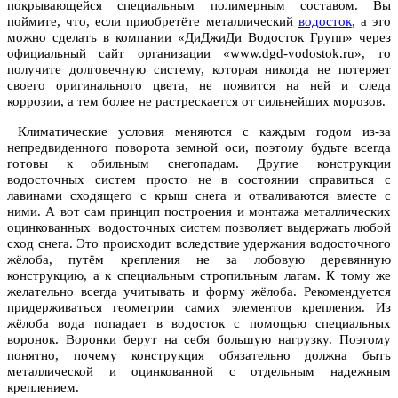
покрывающейся специальным полимерным составом. Вы
поймите, что, если приобретёте металлический
водосток
, а это
можно сделать в компании «ДиДжиДи Водосток Групп» через
официальный сайт организации «www.dgd-vodostok.ru», то
получите долговечную систему, которая никогда не потеряет
своего оригинального цвета, не появится на ней и следа
коррозии, а тем более не растрескается от сильнейших морозов.
Климатические условия меняются с каждым годом из-за
непредвиденного поворота земной оси, поэтому будьте всегда
готовы к обильным снегопадам. Другие конструкции
водосточных систем просто не в состоянии справиться с
лавинами сходящего с крыш снега и отваливаются вместе с
ними. А вот сам принцип построения и монтажа металлических
оцинкованных водосточных систем позволяет выдержать любой
сход снега. Это происходит вследствие удержания водосточного
жёлоба, путём крепления не за лобовую деревянную
конструкцию, а к специальным стропильным лагам. К тому же
желательно всегда учитывать и форму жёлоба. Рекомендуется
придерживаться геометрии самих элементов крепления. Из
жёлоба вода попадает в водосток с помощью специальных
воронок. Воронки берут на себя большую нагрузку. Поэтому
понятно, почему конструкция обязательно должна быть
металлической и оцинкованной с отдельным надежным
креплением.