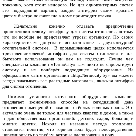
токсично, хотя стоит недорого. Но для одноконтурных систем
это подходящий вариант, заодно антифриз своим красным
цветом быстро покажет где в доме происходит утечка.
Желательно конечно отдавать предпочтение
пропиленгликолевому антифризу для систем отопления, потому
что он вообще не представляет угрозы организму. По своим
характеристикам допускает использование в двухконтурной
отопительной системе. В промышленных целях используется
триэтиленгликолевый антифриз для систем отопления и для
бытового использования он вам не подходит. Лучше чем
специалисты компании «TermoCity» вам никто не спроектирует
систему и не подберёт подходящее оборудование. На
официальном сайте организации «http://termocity.by» вы можете
всегда заказывать все расходные материалы, включая антифриз
для систем отопления.
Помимо установки котельного оборудования компания
предлагает экономичные способы на сегодняшний день
отопления помещений с помощью тёплых водяных полов. Это
актуально очень не только для частных квартир и домов, а также
и для общественных организаций: детских садов, больниц и
многих других. Исходя из названия метода отопления,
становится понятно, что горячая вода будет непосредственно
циркулировать по трубам, которые расположены в полу.