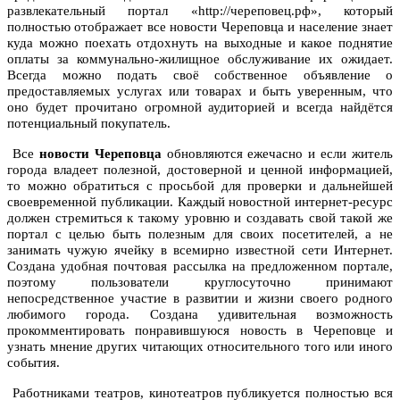
развлекательный портал «http://череповец.рф», который
полностью отображает все новости Череповца и население знает
куда можно поехать отдохнуть на выходные и какое поднятие
оплаты за коммунально-жилищное обслуживание их ожидает.
Всегда можно подать своё собственное объявление о
предоставляемых услугах или товарах и быть уверенным, что
оно будет прочитано огромной аудиторией и всегда найдётся
потенциальный покупатель.
Все
новости Череповца
обновляются ежечасно и если житель
города владеет полезной, достоверной и ценной информацией,
то можно обратиться с просьбой для проверки и дальнейшей
своевременной публикации. Каждый новостной интернет-ресурс
должен стремиться к такому уровню и создавать свой такой же
портал с целью быть полезным для своих посетителей, а не
занимать чужую ячейку в всемирно известной сети Интернет.
Создана удобная почтовая рассылка на предложенном портале,
поэтому пользователи круглосуточно принимают
непосредственное участие в развитии и жизни своего родного
любимого города. Создана удивительная возможность
прокомментировать понравившуюся новость в Череповце и
узнать мнение других читающих относительного того или иного
события.
Работниками театров, кинотеатров публикуется полностью вся