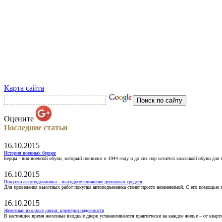
Карта сайта
Оцените
Последние статьи
16.10.2015
История военных берцев
Берцы - вид военной обуви, который появился в 1944 году и до сих пор остаётся классикой обуви для
16.10.2015
Покупка автоподъемника – выгодное вложение денежных средств
Для проведения высотных работ покупка автоподъемника станет просто незаменимой. С его помощью 
16.10.2015
Железные входные двери: критерии надежности
В настоящее время железные входные двери устанавливаются практически на каждое жилье – от кварт