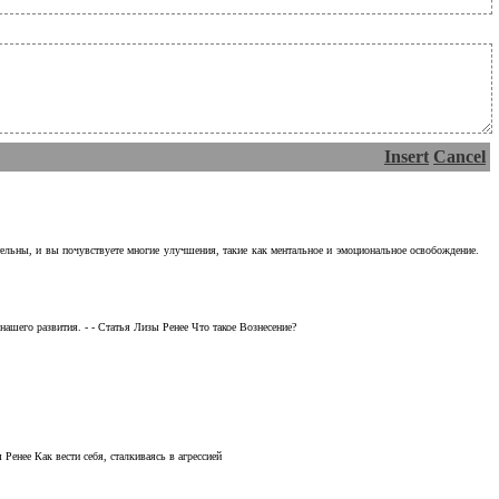
Insert
Cancel
тельны, и вы почувствуете многие улучшения, такие как ментальное и эмоциональное освобождение.
ашего развития. - - Статья Лизы Ренее Что такое Вознесение?
Ренее Как вести себя, сталкиваясь в агрессией