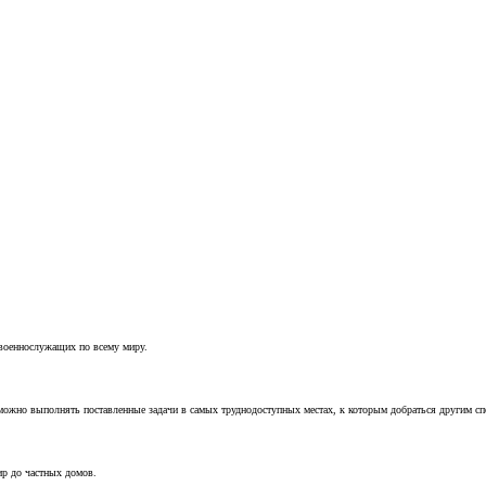
 военнослужащих по всему миру.
можно выполнять поставленные задачи в самых труднодоступных местах, к которым добраться другим с
ир до частных домов.