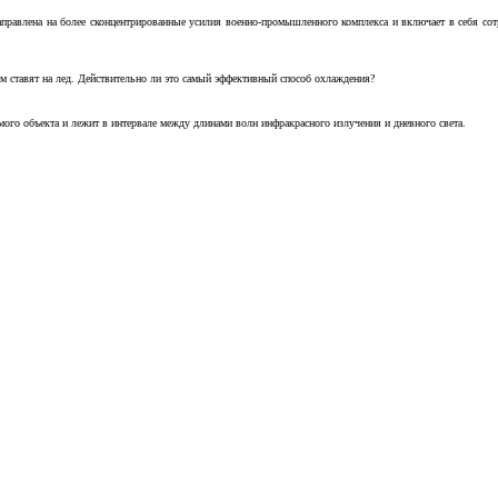
аправлена на более сконцентрированные усилия военно-промышленного комплекса и включает в себя с
м ставят на лед. Действительно ли это самый эффективный способ охлаждения?
ого объекта и лежит в интервале между длинами волн инфракрасного излучения и дневного света.