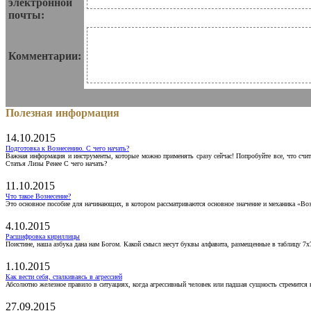
электронной
почты:
Комментарии:
Полезная информация
14.10.2015
Подготовка к Вознесению. С чего начать?
Важная информация и инструменты, которые можно применять сразу сейчас! Попробуйте все, что счит
Статья Лизы Ренее С чего начать?
11.10.2015
Что такое Вознесение?
Это основное пособие для начинающих, в котором рассматриваются основное значение и механика «Воз
4.10.2015
Расшифровка кириллицы
Поистине, наша азбука дана нам Богом. Какой смысл несут буквы алфавита, размещенные в таблицу 7х
1.10.2015
Как вести себя, сталкиваясь в агрессией
Абсолютно железное правило в ситуациях, когда агрессивный человек или падшая сущность стремится ва
27.09.2015