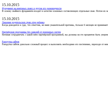
15.10.2015
Фундамент на винтовых сваях и другие его разновидности
В основу свайного фундамента входят в качестве основных составляющих отдельные сваи. Потом их 
15.10.2015
Лишение родительских прав отца ребенка
Когда доводится в суде, что ответчик, не имея уважительной причины, больше 6 месяцев не принимае
Партнёрские программы без санкций от поисковых систем
Начиная сотрудничать с какой-либо партнёрской программой, вы должны на сто процентов быть уверены
Раскрутка сайтов
Раскрутка сайтов довольно сложный процесс и выполнять необходимо его постепенно, переходя от ме