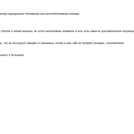
мастера перекрывают бетонными или железобетонными плитами.
т участия в жизни малыша, не хочет выплачивать алименты и есть хоть какое-то документальное подтвер
, что не последуют санкции от поисковых систем и ваш сайт не потеряет позиции с посетителями.
ньшего к большему.