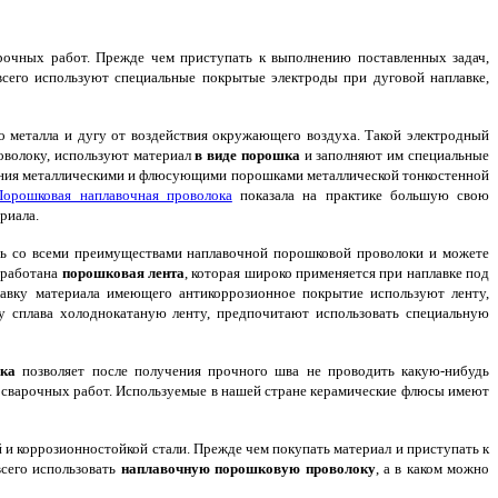
очных работ. Прежде чем приступать к выполнению поставленных задач,
всего используют специальные покрытые электроды при дуговой наплавке,
 металла и дугу от воздействия окружающего воздуха. Такой электродный
роволоку, используют материал
в виде порошка
и заполняют им специальные
нения металлическими и флюсующими порошками металлической тонкостенной
Порошковая наплавочная проволока
показала на практике большую свою
риала.
есь со всеми преимуществами наплавочной порошковой проволоки и можете
зработана
порошковая лента
, которая широко применяется при наплавке под
лавку материала имеющего антикоррозионное покрытие используют ленту,
аву сплава холоднокатаную ленту, предпочитают использовать специальную
ка
позволяет после получения прочного шва не проводить какую-нибудь
 сварочных работ. Используемые в нашей стране керамические флюсы имеют
 и коррозионностойкой стали. Прежде чем покупать материал и приступать к
всего использовать
наплавочную порошковую проволоку
, а в каком можно