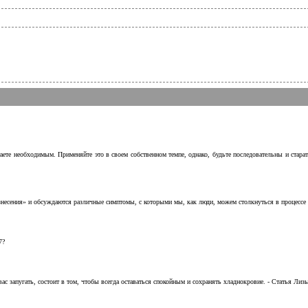
аете необходимым. Применяйте это в своем собственном темпе, однако, будьте последовательны и стара
несения» и обсуждаются различные симптомы, с которыми мы, как люди, можем столкнуться в процессе н
7?
с запугать, состоит в том, чтобы всегда оставаться спокойным и сохранять хладнокровие. - Статья Лизы 