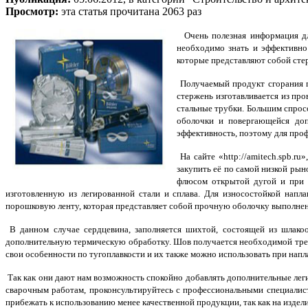
Просмотр:
эта статья прочитана 2063 раз
Очень полезная информация дл
необходимо знать и эффективно
которые представляют собой сте
Получаемый продукт сгорания п
стержень изготавливается из про
стальные трубки. Большим спрос
оболочки и повергающейся до
эффективность, поэтому для проф
На сайте «http://amitech.spb.
закупить её по самой низкой ры
флюсом открытой дугой и при э
изготовленную из легированной стали и сплава. Для износостойкой напла
порошковую ленту, которая представляет собой прочную оболочку выполнен
В данном случае сердцевина, заполняется шихтой, состоящей из шлак
дополнительную термическую обработку. Шов получается необходимой треб
свои особенности по тугоплавкости и их также можно использовать при напл
Так как они дают нам возможность спокойно добавлять дополнительные леги
сварочным работам, проконсультируйтесь с профессиональными специалист
прибежать к использованию менее качественной продукции, так как на издели