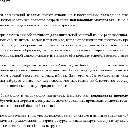
я организаций, которые имеют отношение к постоянному проведению свар
 использовать все свойства современных
наплавочных материалов
. Чаще 
ржень с определённым нанесенным покрытием.
ри разложении обеспечивает дополнительной защитой ванну расплавленного
волоки или литьём. Только в том случае, когда нет возможности изготовить п
ом пользуется порошковая наплавочная проволока, получаемая путём напол
полнительной обработке, чтобы получить привычную форму проволоки.
ессиональной сварки используйте именно её в качестве вспомогательного мате
ru», который принадлежит компании «Амитек», вы более подробно ознакомит
ночной цене в неограниченном количестве. Также ведущими специалистами ра
том средой выступает углекислый газ. Для того, чтобы осуществить нап
вки твёрдого сплава, так как невозможно изготовить из близкого по сост
ной с помощью низкоуглеродистой стали.
ообразующих и легирующих элементов.
Наплавочная порошковая проволо
уемой нам формы и к тому же позволяет увеличить производительность всех
авке с погонной большой энергией.
рующие элементы, можно их использовать при сварке и наплавке специальной
ами на предложенном интернет-ресурсе, в каком конкретном случае лучше 
е не возлагается особенных нагрузок.