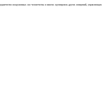
отрудничество вооруженных сил человечества и многих группировок других измерений, управляющих