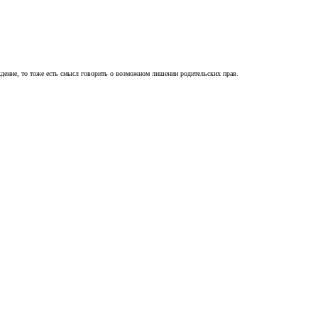
ждение, то тоже есть смысл говорить о возможном лишении родительских прав.