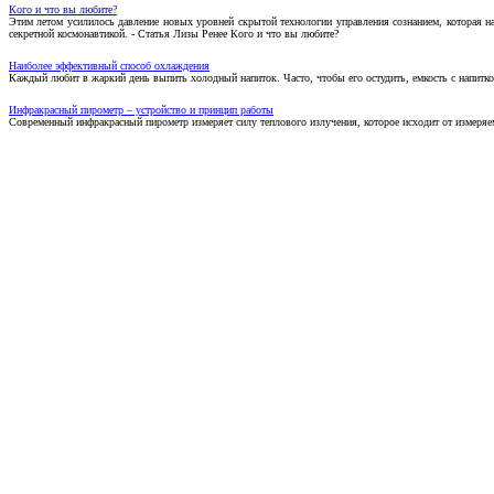
Кого и что вы любите?
Этим летом усилилось давление новых уровней скрытой технологии управления сознанием, которая н
секретной космонавтикой. - Статья Лизы Ренее Кого и что вы любите?
Наиболее эффективный способ охлаждения
Каждый любит в жаркий день выпить холодный напиток. Часто, чтобы его остудить, емкость с напитко
Инфракрасный пирометр – устройство и принцип работы
Современный инфракрасный пирометр измеряет силу теплового излучения, которое исходит от измеряем