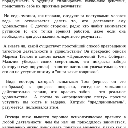
порадумывать о будущем, спланировать какие-либо действия,
представить себе их приятные результаты.
Но ведь эмоции, как правило, следуют за поступками: человек
ведь не отказывается делать то, что доставляет ему
удовольствие. С другой стороны, редко кто любит заниматься
рутинной (с его точки зрения) работой, даже если она
необходима для достижения конкретного результата.
А знаете ли, какой существует простейший способ превращения
тягостной деятельности в удовольствие? Он прекрасно описан
Марком Твеном в самом начале «Приключений Тома Сойера».
Мальчик убеждал своих сверстников, что
п
окраска забора
(которую ему поручили) – занятие настолько увлекательное, что
его он не уступит никому и "ни за какие коврижки".
Видя восторг, который испытывал Том (вернее, он его
изображал) в процессе покраски, соседские мальчишки
действительно верили, что
красить забор
– это реальное
удовольствие... А потом за «определенную плату» просили
уступить им кисть и ведерко. Хитрый "предприниматель",
разумеется, пользовался этим.
Отсюда легко вывести хорошее психологическое правило: в
любой деятельности, чем бы нам ни приходилось заниматься,
непременно нужно выискивать приятные моменты, равно как и