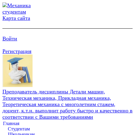
Карта сайта
Войти
Регистрация
Преподаватель дисциплины Детали машин,
Техническая механика, Прикладная механика,
Теоретическая механика с многолетним стажем,
доцент, к.т.н. выполнит работу быстро и качественно в
соответствии с Вашими требованиями
Главная
Студентам
Школьникам