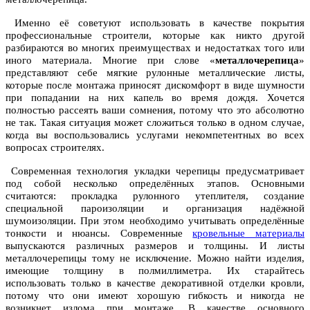
Именно её советуют использовать в качестве покрытия
профессиональные строители, которые как никто другой
разбираются во многих преимуществах и недостатках того или
иного материала. Многие при слове «
металлочерепица
»
представляют себе мягкие рулонные металлические листы,
которые после монтажа приносят дискомфорт в виде шумности
при попадании на них капель во время дождя. Хочется
полностью рассеять ваши сомнения, потому что это абсолютно
не так. Такая ситуация может сложиться только в одном случае,
когда вы воспользовались услугами некомпетентных во всех
вопросах строителях.
Современная технология укладки черепицы предусматривает
под собой несколько определённых этапов. Основными
считаются: прокладка рулонного утеплителя, создание
специальной пароизоляции и организация надёжной
шумоизоляции. При этом необходимо учитывать определённые
тонкости и нюансы. Современные
кровельные материалы
выпускаются различных размеров и толщины. И листы
металлочерепицы тому не исключение. Можно найти изделия,
имеющие толщину в полмиллиметра. Их старайтесь
использовать только в качестве декоративной отделки кровли,
потому что они имеют хорошую гибкость и никогда не
возникнет излома при монтаже. В качестве основного