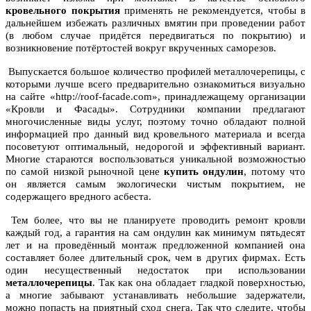
кровельного покрытия
применять не рекомендуется, чтобы в
дальнейшем избежать различных вмятин при проведении работ
(в любом случае придётся передвигаться по покрытию) и
возникновение потёртостей вокруг вкрученных саморезов.
Выпускается большое количество профилей металлочерепицы, с
которыми лучше всего предварительно ознакомиться визуально
на сайте «http://roof-facade.com», принадлежащему организации
«Кровли и Фасады». Сотрудники компании предлагают
многочисленные виды услуг, поэтому точно обладают полной
информацией про данный вид кровельного материала и всегда
посоветуют оптимальный, недорогой и эффективный вариант.
Многие стараются воспользоваться уникальной возможностью
по самой низкой рыночной цене
купить ондулин
, потому что
он является самым экологически чистым покрытием, не
содержащего вредного асбеста.
Тем более, что вы не планируете проводить ремонт кровли
каждый год, а гарантия на сам ондулин как минимум пятьдесят
лет и на проведённый монтаж предложенной компанией она
составляет более длительный срок, чем в других фирмах. Есть
один несущественный недостаток при использовании
металлочерепицы
. Так как она обладает гладкой поверхностью,
а многие забывают устанавливать небольшие задержатели,
можно попасть на приятный сход снега. Так что следите, чтобы