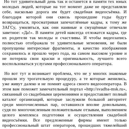
Но тот удивительный день так и останется в памяти тех юных
молодых людей, которые на тот момент даже не представляли
себе, насколько дорога им будет свадебная видеосъёмка. И
благодаря которой они сквозь прошедшие годы будут
возвращаться, просматривая запечатлённые кадры, к тому же
ЗАГСу, умиляться, как они наивные и смущённые отвечали
заветное: «Да!». В памяти детей навсегда отложатся кадры, где
их родители так молоды и счастливы. И чтобы видеозапись
полностью отображала те удивительные мгновения, не были
пропущены интересные фрагменты, и качество изображения
сохранилось и прошло через года, на самом высоком уровне и
не потеряла свои краски и оригинальность, лучшего всего
воспользоваться услугами профессионального оператора.
Но вот тут и возникает проблема, что не у многих знакомые
прошли эту трогательную процедуру, а те которые женились,
уже живут далеко и не помнят адреса своего видеооператора. В
этом вам поможет замечательный портал «http://svadba-msk.ru»,
связанный со свадебными церемониями и предоставляет полный
каталог организаций, которые заслужили большой авторитет
среди многочисленных пар, оставшихся вполне довольными,
судя по многочисленным положительным отзывам, выполнением
целого комплекса подготовки и осуществления свадебной
видеосъёмки. Все предложенные фирмы имеют только
профессиональный штат операторов, прошедших тяжелейший