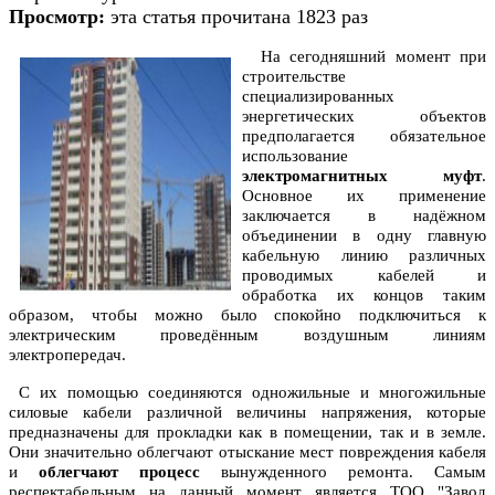
Просмотр:
эта статья прочитана 1823 раз
На сегодняшний момент при
строительстве
специализированных
энергетических объектов
предполагается обязательное
использование
электромагнитных муфт
.
Основное их применение
заключается в надёжном
объединении в одну главную
кабельную линию различных
проводимых кабелей и
обработка их концов таким
образом, чтобы можно было спокойно подключиться к
электрическим проведённым воздушным линиям
электропередач.
С их помощью соединяются одножильные и многожильные
силовые кабели различной величины напряжения, которые
предназначены для прокладки как в помещении, так и в земле.
Они значительно облегчают отыскание мест повреждения кабеля
и
облегчают процесс
вынужденного ремонта. Самым
респектабельным на данный момент является ТОО "Завод