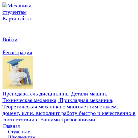
Карта сайта
Войти
Регистрация
Преподаватель дисциплины Детали машин,
Техническая механика, Прикладная механика,
Теоретическая механика с многолетним стажем,
доцент, к.т.н. выполнит работу быстро и качественно в
соответствии с Вашими требованиями
Главная
Студентам
Школьникам