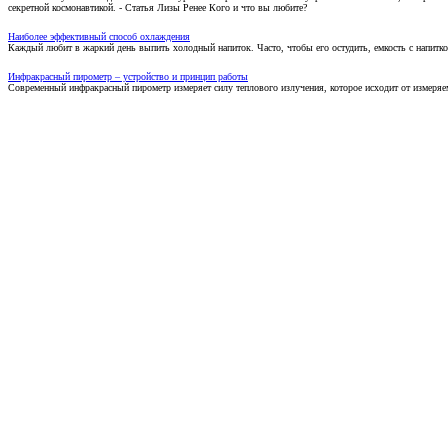
секретной космонавтикой. - Статья Лизы Ренее Кого и что вы любите?
Наиболее эффективный способ охлаждения
Каждый любит в жаркий день выпить холодный напиток. Часто, чтобы его остудить, емкость с напитко
Инфракрасный пирометр – устройство и принцип работы
Современный инфракрасный пирометр измеряет силу теплового излучения, которое исходит от измеряем