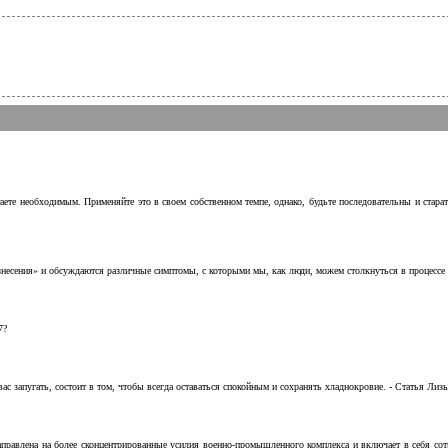
аете необходимым. Применяйте это в своем собственном темпе, однако, будьте последовательны и стара
несения» и обсуждаются различные симптомы, с которыми мы, как люди, можем столкнуться в процессе н
7?
с запугать, состоит в том, чтобы всегда оставаться спокойным и сохранять хладнокровие. - Статья Лизы 
аправлена на более сконцентрированные усилия военно-промышленного комплекса и включает в себя с