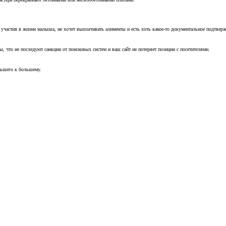
т участия в жизни малыша, не хочет выплачивать алименты и есть хоть какое-то документальное подтвер
, что не последуют санкции от поисковых систем и ваш сайт не потеряет позиции с посетителями.
ньшего к большему.