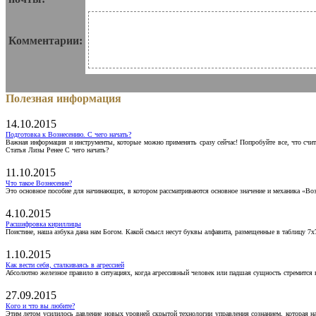
Комментарии:
Полезная информация
14.10.2015
Подготовка к Вознесению. С чего начать?
Важная информация и инструменты, которые можно применять сразу сейчас! Попробуйте все, что счит
Статья Лизы Ренее С чего начать?
11.10.2015
Что такое Вознесение?
Это основное пособие для начинающих, в котором рассматриваются основное значение и механика «Воз
4.10.2015
Расшифровка кириллицы
Поистине, наша азбука дана нам Богом. Какой смысл несут буквы алфавита, размещенные в таблицу 7х
1.10.2015
Как вести себя, сталкиваясь в агрессией
Абсолютно железное правило в ситуациях, когда агрессивный человек или падшая сущность стремится ва
27.09.2015
Кого и что вы любите?
Этим летом усилилось давление новых уровней скрытой технологии управления сознанием, которая н