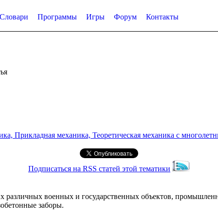
Словари
Программы
Игры
Форум
Контакты
ья
а, Прикладная механика, Теоретическая механика с многолетним
Подписаться на RSS статей этой тематики
их различных военных и государственных объектов, промышлен
зобетонные заборы.