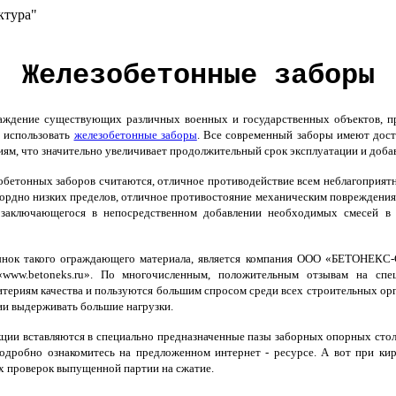
ктура"
Железобетонные заборы
аждение существующих различных военных и государственных объектов, п
о использовать
железобетонные заборы
. Все современный заборы имеют дост
иям, что значительно увеличивает продолжительный срок эксплуатации и доба
етонных заборов считаются, отличное противодействие всем неблагоприятн
ордно низких пределов, отличное противостояние механическим повреждениям,
я, заключающегося в непосредственном добавлении необходимых смесей 
ок такого ограждающего материала, является компания ООО «БЕТОНЕКС-Сан
«www.betoneks.ru». По многочисленным, положительным отзывам на сп
итериям качества и пользуются большим спросом среди всех строительных ор
ии выдерживать большие нагрузки.
ции вставляются в специально предназначенные пазы заборных опорных стол
дробно ознакомитесь на предложенном интернет - ресурсе. А вот при кирп
х проверок выпущенной партии на сжатие.