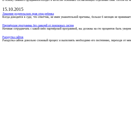
15.10.2015
Лишение родительских прав отца ребенка
Когда доводится в суде, что ответчик, не имея уважительной причины, больше 6 месяцев не принимае
Партнёрские программы без санкций от поисковых систем
Начиная сотрудничать с какой-либо партнёрской программой, вы должны на сто процентов быть уверены
Раскрутка сайтов
Раскрутка сайтов довольно сложный процесс и выполнять необходимо его постепенно, переходя от ме