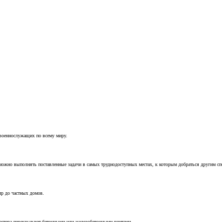
 военнослужащих по всему миру.
можно выполнять поставленные задачи в самых труднодоступных местах, к которым добраться другим с
ир до частных домов.
мастера перекрывают бетонными или железобетонными плитами.