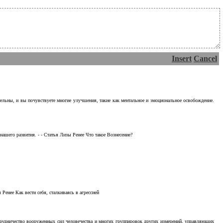
Insert
Cancel
тельны, и вы почувствуете многие улучшения, такие как ментальное и эмоциональное освобождение.
ашего развития. - - Статья Лизы Ренее Что такое Вознесение?
Ренее Как вести себя, сталкиваясь в агрессией
отрудничество вооруженных сил человечества и многих группировок других измерений, управляющих