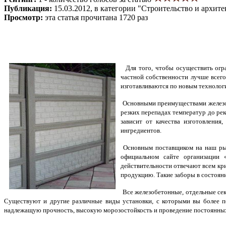
Публикация:
15.03.2012, в категории "Строительство и архите
Просмотр:
эта статья прочитана 1720 раз
Для того, чтобы осуществить огр
частной собственности лучше всег
изготавливаются по новым технолог
Основными преимуществами железоб
резких перепадах температур до рек
зависит от качества изготовлени
ингредиентов.
Основным поставщиком на наш рын
официальном сайте организации 
действительности отвечают всем кр
продукцию. Такие заборы в состоян
Все железобетонные, отдельные сек
Существуют и другие различные виды установки, с которыми вы более по
надлежащую прочность, высокую морозостойкость и проведение постоянны