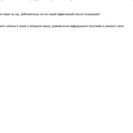
м ставят на лед. Действительно ли это самый эффективный способ охлаждения?
ого объекта и лежит в интервале между длинами волн инфракрасного излучения и дневного света.