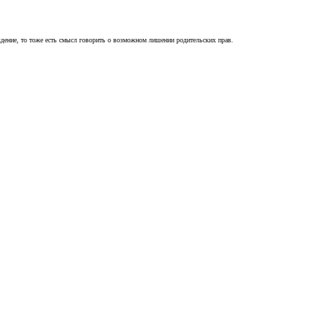
ждение, то тоже есть смысл говорить о возможном лишении родительских прав.