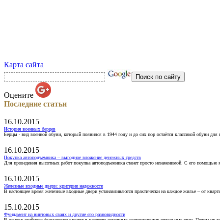
Карта сайта
Оцените
Последние статьи
16.10.2015
История военных берцев
Берцы - вид военной обуви, который появился в 1944 году и до сих пор остаётся классикой обуви для
16.10.2015
Покупка автоподъемника – выгодное вложение денежных средств
Для проведения высотных работ покупка автоподъемника станет просто незаменимой. С его помощью 
16.10.2015
Железные входные двери: критерии надежности
В настоящее время железные входные двери устанавливаются практически на каждое жилье – от кварт
15.10.2015
Фундамент на винтовых сваях и другие его разновидности
В основу свайного фундамента входят в качестве основных составляющих отдельные сваи. Потом их 