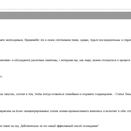
аете необходимым. Применяйте это в своем собственном темпе, однако, будьте последовательны и стара
несения» и обсуждаются различные симптомы, с которыми мы, как люди, можем столкнуться в процессе н
7?
с запугать, состоит в том, чтобы всегда оставаться спокойным и сохранять хладнокровие. - Статья Лизы 
аправлена на более сконцентрированные усилия военно-промышленного комплекса и включает в себя с
м ставят на лед. Действительно ли это самый эффективный способ охлаждения?