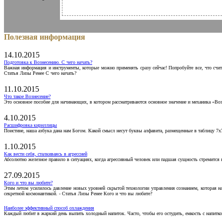
Полезная информация
14.10.2015
Подготовка к Вознесению. С чего начать?
Важная информация и инструменты, которые можно применять сразу сейчас! Попробуйте все, что счит
Статья Лизы Ренее С чего начать?
11.10.2015
Что такое Вознесение?
Это основное пособие для начинающих, в котором рассматриваются основное значение и механика «Воз
4.10.2015
Расшифровка кириллицы
Поистине, наша азбука дана нам Богом. Какой смысл несут буквы алфавита, размещенные в таблицу 7х
1.10.2015
Как вести себя, сталкиваясь в агрессией
Абсолютно железное правило в ситуациях, когда агрессивный человек или падшая сущность стремится ва
27.09.2015
Кого и что вы любите?
Этим летом усилилось давление новых уровней скрытой технологии управления сознанием, которая н
секретной космонавтикой. - Статья Лизы Ренее Кого и что вы любите?
Наиболее эффективный способ охлаждения
Каждый любит в жаркий день выпить холодный напиток. Часто, чтобы его остудить, емкость с напитко