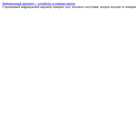
Инфракрасный пирометр – устройство и принцип работы
Современный инфракрасный пирометр измеряет силу теплового излучения, которое исходит от измеряем