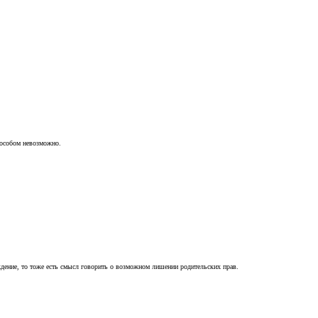
пособом невозможно.
ждение, то тоже есть смысл говорить о возможном лишении родительских прав.