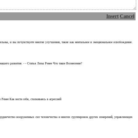
Insert
Cancel
тельны, и вы почувствуете многие улучшения, такие как ментальное и эмоциональное освобождение.
ашего развития. - - Статья Лизы Ренее Что такое Вознесение?
Ренее Как вести себя, сталкиваясь в агрессией
отрудничество вооруженных сил человечества и многих группировок других измерений, управляющих