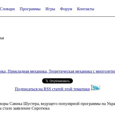
Словари
Программы
Игры
Форум
Контакты
ья
а, Прикладная механика, Теоретическая механика с многолетним
Подписаться на RSS статей этой тематики
воры Савика Шустера, ведущего популярной программы на Укра
ы стало заявление Сиротюка