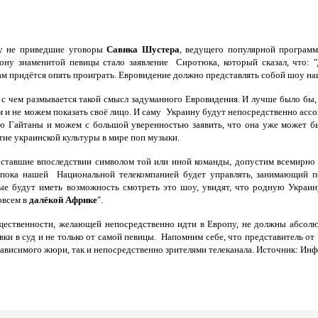
 не приведшие уговоры
Савика Шустера
, ведущего популярной програм
ну знаменитой певицы стало заявление Сиротюка, который сказал, что: "Д
нам придётся опять проиграть. Евровидение должно представлять собой шоу на
, с чем размывается такой смысл задуманного Евровидения. И лучше было бы
м и не можем показать своё лицо. И саму Украину будут непосредственно ассо
 Гайтаны и можем с большой уверенностью заявить, что она уже может бы
итие украинской культуры в мире поп музыки.
 ставшие впоследствии символом той или иной команды, допустим всемирно
 пока нашей Национальной телекомпанией будет управлять, занимающий п
ые будут иметь возможность смотреть это шоу, увидят, что родную Украин
овсем в
далёкой Африке
".
щественности, желающей непосредственно идти в Европу, не должны абсолют
явки в суд и не только от самой певицы. Напомним себе, что представитель 
езависимого жюри, так и непосредственно зрителями телеканала. Источник: И