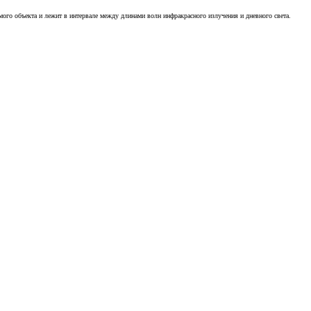
ого объекта и лежит в интервале между длинами волн инфракрасного излучения и дневного света.