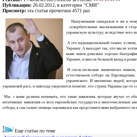
Публикация:
26.02.2012, в категории "СМИ"
Просмотр:
эта статья прочитана 4571 раз
Нашумевшим скандалом и ни к чему
оскорбительные высказывания в сторо
украинскую культуру, вследствие чего 
А это наднациональный талант, в связи
Украину. А выходит так, что мы не хоти
вами знаем довольно хорошо биографию
Украине, и внесла большой вклад в разв
И спела несколько знаменитых гимнов,
естественном отборе на Евровидении,
украинского. И миллионы людей, котор
украинской расе, и навсегда укоренится понятие, что страна Украина где-то с
Мы с вами должны понимать, что такие заявления, которые звучат от об
негативные заявления со всех европейских государств и многочисленные за
отбора, а сам талант певицы оценивался как представителями выбранного н
Еще статьи по теме