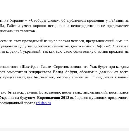
мы на Украине – «Свободы слова», об публичном прощении у Гайтаны за
а, Гайтана умеет хорошо петь, но она непосредственно не представляет
циональных талантов.
, если на этот проводимый конкурс поехал человек, представляющий именно
циировать с другим далёким континентом, где-то в самой Африке". Хотя мы с
ть коренной украинкой, так как всю свою сознательную жизнь прожила на
 известного «Шахтёра». Также Сиротюк заявил, что "так будет при каждом
ост заместителя гендиректора Валид Арфуш, абсолютно далёкий от всего
у представляет, как бы, человек, который совсем не принадлежит к нашей
но быть искоренены. Естественно, после таких высказываний, посыпались
от Украины на будущем
Евровидении-2012
выбирался в условиях прозрачного
нформационный портал
edufan.ru