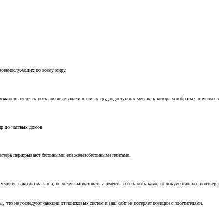
 военнослужащих по всему миру.
можно выполнять поставленные задачи в самых труднодоступных местах, к которым добраться другим с
ир до частных домов.
мастера перекрывают бетонными или железобетонными плитами.
т участия в жизни малыша, не хочет выплачивать алименты и есть хоть какое-то документальное подтвер
, что не последуют санкции от поисковых систем и ваш сайт не потеряет позиции с посетителями.