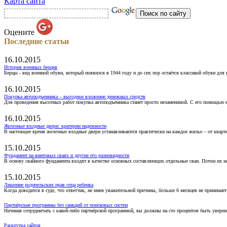
Карта сайта
Оцените
Последние статьи
16.10.2015
История военных берцев
Берцы - вид военной обуви, который появился в 1944 году и до сих пор остаётся классикой обуви для
16.10.2015
Покупка автоподъемника – выгодное вложение денежных средств
Для проведения высотных работ покупка автоподъемника станет просто незаменимой. С его помощью 
16.10.2015
Железные входные двери: критерии надежности
В настоящее время железные входные двери устанавливаются практически на каждое жилье – от кварт
15.10.2015
Фундамент на винтовых сваях и другие его разновидности
В основу свайного фундамента входят в качестве основных составляющих отдельные сваи. Потом их 
15.10.2015
Лишение родительских прав отца ребенка
Когда доводится в суде, что ответчик, не имея уважительной причины, больше 6 месяцев не принимае
Партнёрские программы без санкций от поисковых систем
Начиная сотрудничать с какой-либо партнёрской программой, вы должны на сто процентов быть уверены
Раскрутка сайтов