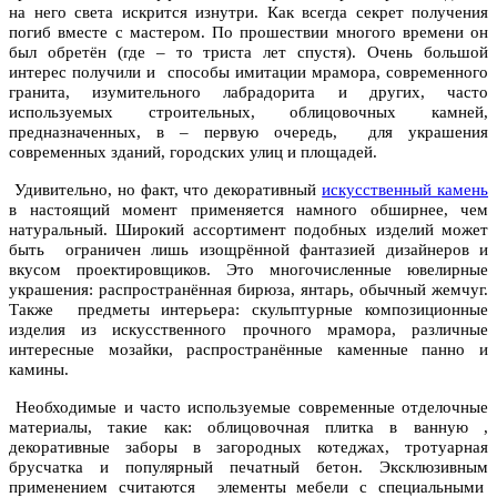
на него света искрится изнутри.
Как всегда секрет получения
погиб вместе с мастером. По прошествии многого времени он
был обретён (где – то триста лет спустя). Очень большой
интерес получили и способы имитации мрамора, современного
гранита, изумительного лабрадорита и других, часто
используемых строительных, облицовочных камней,
предназначенных, в – первую очередь, для украшения
современных зданий, городских улиц и площадей.
Удивительно, но факт, что декоративный
искусственный камень
в настоящий момент применяется намного обширнее, чем
натуральный. Широкий ассортимент подобных изделий может
быть ограничен лишь изощрённой фантазией дизайнеров и
вкусом проектировщиков. Это многочисленные ювелирные
украшения: распространённая бирюза, янтарь, обычный жемчуг.
Также предметы интерьера: скульптурные композиционные
изделия из искусственного прочного мрамора, различные
интересные мозайки, распространённые каменные панно и
камины.
Необходимые и часто используемые современные отделочные
материалы, такие как: облицовочная плитка в ванную ,
декоративные заборы в загородных котеджах, тротуарная
брусчатка и популярный печатный бетон. Эксклюзивным
применением считаются элементы мебели с специальными