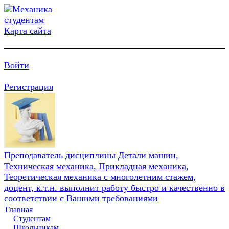
Карта сайта
Войти
Регистрация
Преподаватель дисциплины Детали машин,
Техническая механика, Прикладная механика,
Теоретическая механика с многолетним стажем,
доцент, к.т.н. выполнит работу быстро и качественно в
соответствии с Вашими требованиями
Главная
Студентам
Школьникам