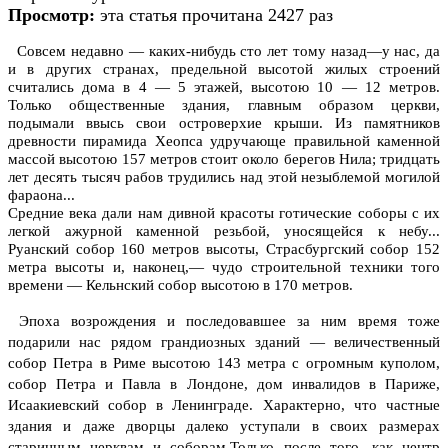
Просмотр:
эта статья прочитана 2427 раз
Совсем недавно — каких-нибудь сто лет тому назад—у нас, да
и в других странах, предельной высотой жилых строений
считались дома в 4 — 5 этажей, высотою 10 — 12 метров.
Только общественные здания, главным образом церкви,
подымали ввысь свои островерхие крыши. Из памятников
древности пирамида Хеопса удручающе правильной каменной
массой высотою 157 метров стоит около берегов Нила; тридцать
лет десять тысяч рабов трудились над этой незыблемой могилой
фараона...
Средние века дали нам дивной красоты готические соборы с их
легкой ажурной каменной резьбой, уносящейся к небу...
Руанский собор 160 метров высоты, Страсбургский собор 152
метра высоты и, наконец,— чудо строительной техники того
времени — Кельнский собор высотою в 170 метров.
Эпоха возрождения и последовавшее за ним время тоже
подарили нас рядом грандиозных зданий — величественный
собор Петра в Риме высотою 143 метра с огромным куполом,
собор Петра и Павла в Лондоне, дом инвалидов в Париже,
Исаакиевский собор в Ленинграде.
Характерно, что частные
здания и даже дворцы далеко уступали в своих размерах
старинным церквам и соборам.Только после того, как центр