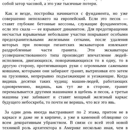
собой затор часовой, а это уже тысячные потери.
Как и везде, постройка начинается с фундамента, но уже
совершенно непохожего на европейский. Если это песок —
ставят глубокие бетонные кессоны, служащие фундаментом,
если это скала — ее взрывают динамитом. Для предотвращения
несчастья взрываемые небольшие участки покрывают особыми
предохранительными железными сетками, после удаления
которых при помощи гигантских экскаваторов извлекают
раздробленные части гранита. Эти экскаваторы
усовершенствованного типа производят впечатление людей-
исполинов, двигающихся, поворачивающихся то в одну, то в
другую сторону, протягивающих руки с огромными сажеными
ковшами, которыми они забирают гранит, вытряхивая его затем
на грузовики, непрерывно подъезжающие и уезжающие. Когда
видишь десятки таких чудищ; машин-людей, работающих
одновременно, видишь, как тут же в стороне, гранит
перемалывается другими машинами в щебень и песок, а третьи
машины уже забивают и ставят мощный железный каркас
будущего небоскреба, то почти не веришь, что все это явь.
За один день иногда выстраивают по 2 этажа, притом не в
каркасе и даже не в кирпиче, а уже в каменной облицовке со
всем декоративным убранством. В связи со всей этой новой
техникой роль архитектора в Америке несколько иная, чем в