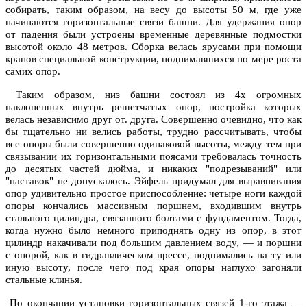
собирать, таким образом, на весу до высоты 50 м, где уже
начинаются горизонтальные связи башни. Для удержания опор
от падения были устроены временные деревянные подмостки
высотой около 48 метров. Сборка велась ярусами при помощи
кранов специальной конструкции, поднимавшихся по мере роста
самих опор.
Таким образом, низ башни состоял из 4х огромных
наклоненных внутрь решетчатых опор, постройка которых
велась независимо друг от. друга. Совершенно очевидно, что как
бы тщательно ни велись работы, трудно рассчитывать, чтобы
все опоры были совершенно одинаковой высоты, между тем при
связывании их горизонтальными поясами требовалась точность
до десятых частей дюйма, и никаких "подрезываний" или
"наставок" не допускалось. Эйфель придумал для выравнивания
опор удивительно простое приспособление: четыре ноги каждой
опоры кончались массивным поршнем, входившим внутрь
стального цилиндра, связанного болтами с фундаментом. Тогда,
когда нужно было немного приподнять одну из опор, в этот
цилиндр накачивали под большим давлением воду, — и поршни
с опорой, как в гидравлическом прессе, поднимались на ту или
иную высоту, после чего под края опоры наглухо загоняли
стальные клинья.
По окончании установки горизонтальных связей 1-го этажа —