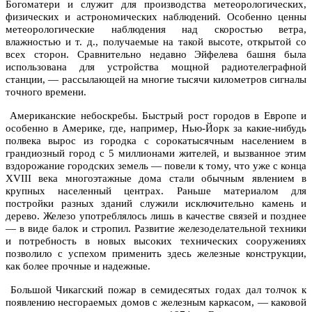
Богоматери и служит для производства метеорологических,
физических и астрономических наблюдений. Особенно ценны
метеорологические наблюдения над скоростью ветра,
влажностью и т. д., получаемые на такой высоте, открытой со
всех сторон. Сравнительно недавно Эйфелева башня была
использована для устройства мощной радиотелеграфной
станции, — рассылающей на многие тысячи километров сигналы
точного времени.
Американские небоскребы. Быстрый рост городов в Европе и
особенно в Америке, где, например, Нью-Йорк за какие-нибудь
полвека вырос из городка с сорокатысячным населением в
грандиозный город с 5 миллионами жителей, и вызванное этим
вздорожание городских земель — повели к тому, что уже с конца
XVIII века многоэтажные дома стали обычным явлением в
крупных населенный центрах. Раньше материалом для
постройки разных зданий служили исключительно камень и
дерево. Железо употреблялось лишь в качестве связей и позднее
— в виде балок и стропил. Развитие железоделательной техники
и потребность в новых высоких технических сооружениях
позволило с успехом применить здесь железные конструкции,
как более прочные и надежные.
Большой Чикагский пожар в семидесятых годах дал толчок к
появлению несгораемых домов с железным каркасом, — каковой