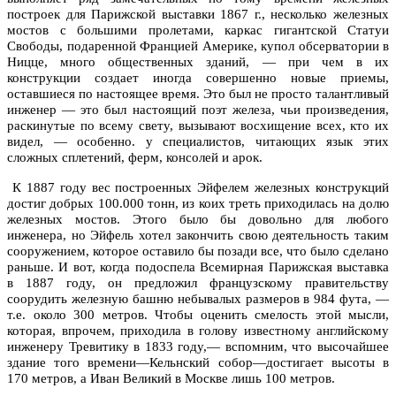
построек для Парижской выставки 1867 г., несколько железных
мостов с большими пролетами, каркас гигантской Статуи
Свободы, подаренной Францией Америке, купол обсерватории в
Ницце, много общественных зданий, — при чем в их
конструкции создает иногда совершенно новые приемы,
оставшиеся по настоящее время. Это был не просто талантливый
инженер — это был настоящий поэт железа, чьи произведения,
раскинутые по всему свету, вызывают восхищение всех, кто их
видел, — особенно. у специалистов, читающих язык этих
сложных сплетений, ферм, консолей и арок.
К 1887 году вес построенных Эйфелем железных конструкций
достиг добрых 100.000 тонн, из коих треть приходилась на долю
железных мостов. Этого было бы довольно для любого
инженера, но Эйфель хотел закончить свою деятельность таким
сооружением, которое оставило бы позади все, что было сделано
раньше. И вот, когда подоспела Всемирная Парижская выставка
в 1887 году, он предложил французскому правительству
соорудить железную башню небывалых размеров в 984 фута, —
т.е. около 300 метров. Чтобы оценить смелость этой мысли,
которая, впрочем, приходила в голову известному английскому
инженеру Тревитику в 1833 году,— вспомним, что высочайшее
здание того времени—Кельнский собор—достигает высоты в
170 метров, а Иван Великий в Москве лишь 100 метров.