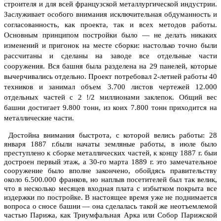
строителя и для всей французской металлургической индустрии.
Заслуживает особого внимания исключительная обдуманность и
согласованность, как проекта, так и всех методов работы.
Основным принципом постройки было — не делать никаких
изменений и пригонок на месте сборки: настолько точно были
рассчитаны и сделаны на заводе все отдельные части
сооружения. Вся башня была разделена на 29 панелей, которые
вычерчивались отдельно. Проект потребовал 2-летней работы 40
техников и занимал объем 3.700 листов чертежей 12.000
отдельных частей с 2 !/2 миллионами заклепок. Общий вес
башни достигает 9.800 тонн, из коих 7.800 тонн приходится на
металлические части.
Достойна внимания быстрота, с которой велись работы: 28
января 1887 г.были начаты земляные работы, в июле было
преступлено к сборке металлических частей, к концу 1887 г. быи
достроен первый этаж, а 30-го марта 1889 г. это замечательное
сооружение было вполне закончено, обойдясь правительству
около 6.500.000 франков, но наплыв посетителей был так велик,
что в несколько месяцев входная плата с избытком покрыта все
издержки по постройке. В настоящее время уже не поднимается
вопроса о сносе башни — она сделалась такой же неотъемлемой
частью Парижа, как Триумфальная Арка или Собор Парижской