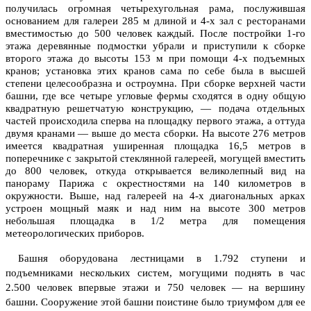
получилась огромная четырехугольная рама, послужившая
основанием для галереи 285 м длиной и 4-х зал с ресторанами
вместимостью до 500 человек каждый. После постройки 1-го
этажа деревянные подмостки убрали и приступили к сборке
второго этажа до высоты 153 м при помощи 4-х подъемных
кранов; установка этих кранов сама по себе была в высшей
степени целесообразна и остроумна. При сборке верхней части
башни, где все четыре угловые фермы сходятся в одну общую
квадратную решетчатую конструкцию, — подача отдельных
частей происходила сперва на площадку первого этажа, а оттуда
двумя кранами — выше до места сборки. На высоте 276 метров
имеется квадратная уширенная площадка 16,5 метров в
поперечнике с закрытой стеклянной галереей, могущей вместить
до 800 человек, откуда открывается великолепный вид на
панораму Парижа с окрестностями на 140 километров в
окружности. Выше, над галереей на 4-х диагональных арках
устроен мощный маяк и над ним на высоте 300 метров
небольшая площадка в 1/2 метра для помещения
метеорологических приборов.
Башня оборудована лестницами в 1.792 ступени и
подъемниками нескольких систем, могущими поднять в час
2.500 человек впервые этажи и 750 человек — на вершину
башни. Сооружение этой башни поистине было триумфом для ее