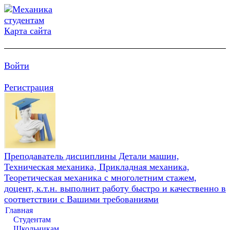
Карта сайта
Войти
Регистрация
Преподаватель дисциплины Детали машин,
Техническая механика, Прикладная механика,
Теоретическая механика с многолетним стажем,
доцент, к.т.н. выполнит работу быстро и качественно в
соответствии с Вашими требованиями
Главная
Студентам
Школьникам