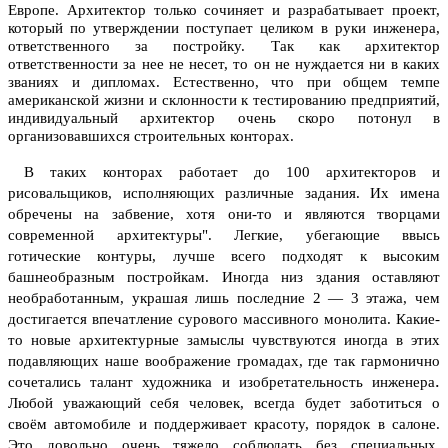
Европе. Архитектор только сочиняет и разрабатывает проект,
который по утверждении поступает целиком в руки инженера,
ответственного за постройку. Так как архитектор
ответственности за нее не несет, то он не нуждается ни в каких
званиях и дипломах. Естественно, что при общем темпе
американской жизни и склонности к тестированию предприятий,
индивидуальный архитектор очень скоро потонул в
организовавшихся строительных конторах.
В таких конторах работает до 100 архитекторов и
рисовальщиков, исполняющих различные задания. Их имена
обречены на забвение, хотя они-то и являются творцами
современной архитектуры". Легкие, убегающие ввысь
готические контуры, лучше всего подходят к высоким
башнеобразным постройкам. Иногда низ здания оставляют
необработанным, украшая лишь последние 2 — 3 этажа, чем
достигается впечатление сурового массивного монолита. Какие-
то новые архитектурные замыслы чувствуются иногда в этих
подавляющих наше воображение громадах, где так гармонично
.
сочетались талант художника и изобретательность инженера
Любой уважающий себя человек, всегда будет заботиться о
своём автомобиле и поддерживает красоту, порядок в салоне.
Это довольно очень тяжело соблюдать без специальных,