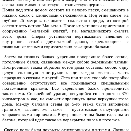
слегка напоминая гигантскую католическую церковь.
Почва под этим домом состоит из мелкого песку, смешанного в
нижних слоях с глинистыми отложениями. Под этим слоем, на
глубине 25 метров, начинается скалистая порода, из которой
состоит весь остров Мангатан. После их установки приступили к
сооружению "железной клетки", т.е. металлического скелета
всего дома. Сперва установили вертикальные внешние и
внутренние столбы двухэтажной длины, скрепляющиеся с
главными железными горизонтально лежащими балками.
Затем на главных балках. укрепили поперечные более легкие,
потолочные балки, связанные между собою железными тягами.
Построенный таким образом остов дома составил собою одну
целую сплошную конструкцию, где каждая железная часть
неразрывно связана с другой. Леса при таком способе постройки
совершенно отсутствуют; все поднимается специальными
подъемными кранами. Все скрепление балок производится
заклепками. Сильнейший ураган, несущийся со скоростью 370
километров в час, не сможет опрокинуть даже верхушки этого
дома. Между балками стены до 5-го этажа были заполнены
гранитом, высшие же этажи — пустотелыми огнеупорными
терракотовыми кирпичами. Внутренние стены были сделаны из
бетона, который идет также на перекрытие полов и потолков.
Сверху полы были покрыты огнеупорными плитками. Двери и