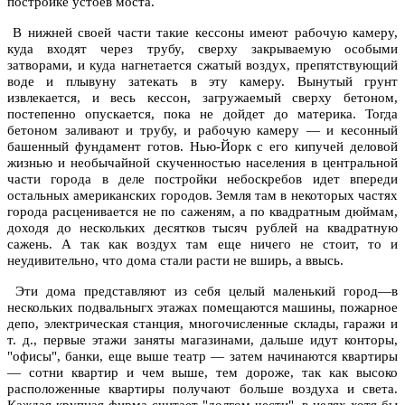
постройке устоев моста.
В нижней своей части такие кессоны имеют рабочую камеру,
куда входят через трубу, сверху закрываемую особыми
затворами, и куда нагнетается сжатый воздух, препятствующий
воде и плывуну затекать в эту камеру. Вынутый грунт
извлекается, и весь кессон, загружаемый сверху бетоном,
постепенно опускается, пока не дойдет до материка. Тогда
бетоном заливают и трубу, и рабочую камеру — и кесонный
башенный фундамент готов. Нью-Йорк с его кипучей деловой
жизнью и необычайной скученностью населения в центральной
части города в деле постройки небоскребов идет впереди
остальных американских городов. Земля там в некоторых частях
города расценивается не по саженям, а по квадратным дюймам,
доходя до нескольких десятков тысяч рублей на квадратную
сажень. А так как воздух там еще ничего не стоит, то и
неудивительно, что дома стали расти не вширь, а ввысь.
Эти дома представляют из себя целый маленький город—в
нескольких подвальныгх этажах помещаются машины, пожарное
депо, электрическая станция, многочисленные склады, гаражи и
т. д., первые этажи заняты магазинами, дальше идут конторы,
"офисы", банки, еще выше театр — затем начинаются квартиры
— сотни квартир и чем выше, тем дороже, так как высоко
расположенные квартиры получают больше воздуха и света.
Каждая крупная фирма считает "долгом чести", в целях хотя бы