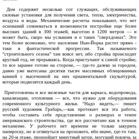
Дом содержит несколько сот служащих, обслуживающих
силовые установки для получения света, тепла, электричества,
воздуха и воды. Механические расчеты показывают, что нет
оснований сомневаться в возможности постройки еще более
высоких зданий в 300 этажей, высотою в 1200 метров — и
может быть, скоро мы услышим и о таких "сверхдомах". Это
тем более возможно, что население Нью-Йорка растет прямо -
таки в фантастической прогрессии. Так называемого
"строительного сезона" там вовсе нет, ибо стройка происходит
круглый год, не прерываясь. Когда приступают к самой стройке,
то все заранее готово на стороне, — где-то далеко за городом,
давно уже вытесаны десятки тысяч массивных облицованных
камней с высеченной на них орнаментальной скульптурой,
которые подвозятся каждый день.
Приготовлены и все железные части для каркаса, водопровода,
канализации, отопления — все, что нужно для оборудования
современного культурного жилья. "Надо видеть,— пишет
русский художник Грабарь,—как протекает вся эта работа,
чтобы составить себе представление о размерах и темпе
американского строительства, где все рассчитано как в точном
механизме. У рабочего нет времени не только закурить
папироску, но и оглянуться на прохожего, ибо иначе, где-то там,
на 20-м этаже, произойдет минутный затор, могущий повлечь за