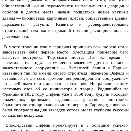
общественной жизни переместился из тесных стен дворцов и
соборов в другие места, начали появляться новые крупные
здания — библиотеки, картинные галереи, общественные здания,
парламенты, ратуши. Развитие и усовершенствование
строительной техники в огромной степени расширило поле ее
деятельности.
В мостостроении уже с середины прошлого века железо стало
завоевывать себе первое место, блестящим примером чего
является постройка Фортского моста. Это же время —
восьмидесятые годы — отмечено появлением другого не менее
замечательного сооружения — Эйфелевой башни в Париже,
названной так по имени своего строителя инженера Эйфеля и
остающегося до сего времени непревзойденным сооружением
по своей высоте и смелости выполнения. Но раньше скажем
несколько слов об ее инициаторе и творце. Родившийся во
Франции в 1832 году Эйфель уже в 1858 году, будучи молодым
инженером, принимает выдающееся участие в постройке
большого железнодорожного моста через р. Гарону, где впервые
были употреблены для закладки устоев моста глубокие кессоны
со сжатым воздухом.
Впоследствии Эйфель проектирует и с большим успехом
выполняет ряд замечательных по тому времени железных