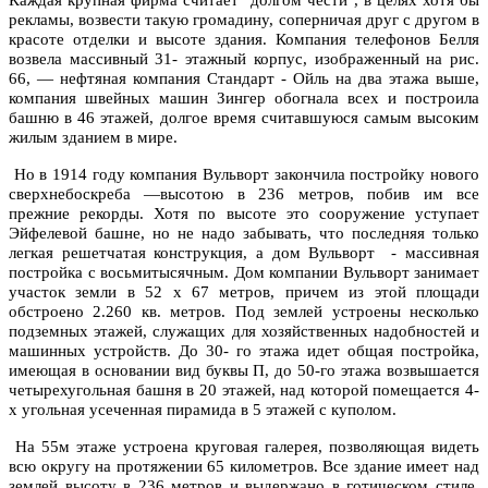
рекламы, возвести такую громадину, соперничая друг с другом в
красоте отделки и высоте здания. Компания телефонов Белля
возвела массивный 31- этажный корпус, изображенный на рис.
66, — нефтяная компания Стандарт - Ойль на два этажа выше,
компания швейных машин Зингер обогнала всех и построила
башню в 46 этажей, долгое время считавшуюся самым высоким
жилым зданием в мире.
Но в 1914 году компания Вульворт закончила постройку нового
сверхнебоскреба —высотою в 236 метров, побив им все
прежние рекорды. Хотя по высоте это сооружение уступает
Эйфелевой башне, но не надо забывать, что последняя только
легкая решетчатая конструкция, а дом Вульворт - массивная
постройка с восьмитысячным. Дом компании Вульворт занимает
участок земли в 52 х 67 метров, причем из этой площади
обстроено 2.260 кв. метров. Под землей устроены несколько
подземных этажей, служащих для хозяйственных надобностей и
машинных устройств. До 30- го этажа идет общая постройка,
имеющая в основании вид буквы П, до 50-го этажа возвышается
четырехугольная башня в 20 этажей, над которой помещается 4-
х угольная усеченная пирамида в 5 этажей с куполом.
На 55м этаже устроена круговая галерея, позволяющая видеть
всю округу на протяжении 65 километров. Все здание имеет над
землей высоту в 236 метров и выдержано в готическом стиле,