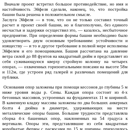
Вначале проект встретил большое противодействие, но имя и
настойчивость Эйфеля сделали, наконец, то, что постройка
башни была решена в положительном смысле.
Заслуга Эйфеля — в том, что он не только составил точный
расчет и проект своей башни, но и благополучно, без единого
несчастья и задержки осуществил это, — казалось, несбыточное
предприятие. При определении формы башни необходимо было
удовлетворить двум основным требованиям: устойчивости и
изяществу — и то и другое требование в полной мере исполнены
Эйфелем и его помощниками. Башня рассчитана на давление
ветра силой до 88 фунтов на квадратный дюйм и представляет из
себя суживающуюся кверху стройную колонну на четырех
опорах, — охваченных горизонтальными поясами на высоте 58м
и 112м, где устроен ряд галерей и различных помещений для
публики.
Основания опор заложены при помощи кессонов до глубины 5 м
ниже уровня воды р. Сены. Каждая опора состоит из 4-х
бетонных массивов, устроенных на фундаментах 11 м шириной.
В каменную кладку массива заложены по два больших анкерных
болта 4 дюйма в диаметре, удерживающих на месте
металлические опоры башни. Большие трудности представляла
сборка 4-х башенных опор, наклоненных на 54 градуса к
вертикали. Опоры эти, представлявшие из себя квадратные
коробчатые фермы с раскосами по 15 м ширины, приходилось