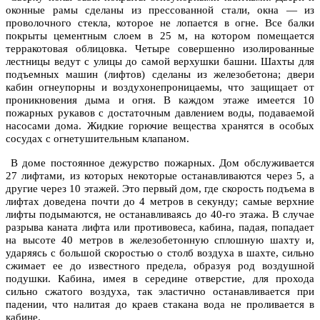
оконные рамы сделаны из прессованной стали, окна — из
проволочного стекла, которое не лопается в огне. Все балки
покрыты цементным слоем в 25 м, на котором помещается
терракотовая облицовка. Четыре совершенно изолированные
лестницы ведут с улицы до самой верхушки башни. Шахты для
подъемных машин (лифтов) сделаны из железобетона; двери
кабин огнеупорны и воздухонепроницаемы, что защищает от
проникновения дыма и огня. В каждом этаже имеется 10
пожарных рукавов с достаточным давлением воды, подаваемой
насосами дома. Жидкие горючие вещества хранятся в особых
сосудах с огнетушительным клапаном.
В доме постоянное дежурство пожарных. Дом обслуживается
27 лифтами, из которых некоторые останавливаются через 5, а
другие через 10 этажей. Это первый дом, где скорость подъема в
лифтах доведена почти до 4 метров в секунду; самые верхние
лифты подымаются, не останавливаясь до 40-го этажа. В случае
разрыва каната лифта или противовеса, кабина, падая, попадает
на высоте 40 метров в железобетонную сплошную шахту и,
ударяясь с большой скоростью о столб воздуха в шахте, сильно
сжимает ее до известного предела, образуя род воздушной
подушки. Кабина, имея в середине отверстие, для прохода
сильно сжатого воздуха, так эластично останавливается при
падении, что налитая до краев стакана вода не проливается в
кабине.