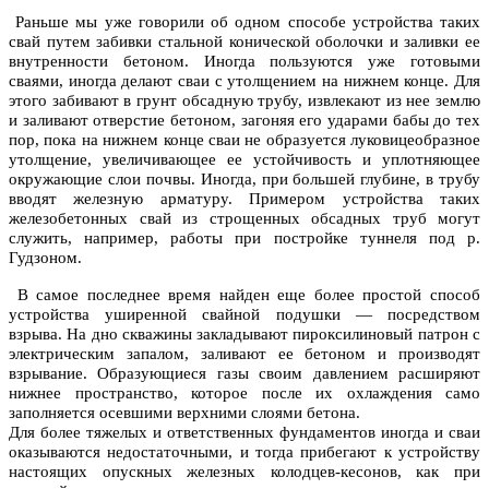
Раньше мы уже говорили об одном способе устройства таких
свай путем забивки стальной конической оболочки и заливки ее
внутренности бетоном. Иногда пользуются уже готовыми
сваями, иногда делают сваи с утолщением на нижнем конце. Для
этого забивают в грунт обсадную трубу, извлекают из нее землю
и заливают отверстие бетоном, загоняя его ударами бабы до тех
пор, пока на нижнем конце сваи не образуется луковицеобразное
утолщение, увеличивающее ее устойчивость и уплотняющее
окружающие слои почвы. Иногда, при большей глубине, в трубу
вводят железную арматуру. Примером устройства таких
железобетонных свай из строщенных обсадных труб могут
служить, например, работы при постройке туннеля под р.
Гудзоном.
В самое последнее время найден еще более простой способ
устройства уширенной свайной подушки — посредством
взрыва. На дно скважины закладывают пироксилиновый патрон с
электрическим запалом, заливают ее бетоном и производят
взрывание. Образующиеся газы своим давлением расширяют
нижнее пространство, которое после их охлаждения само
заполняется осевшими верхними слоями бетона.
Для более тяжелых и ответственных фундаментов иногда и сваи
оказываются недостаточными, и тогда прибегают к устройству
настоящих опускных железных колодцев-кесонов, как при