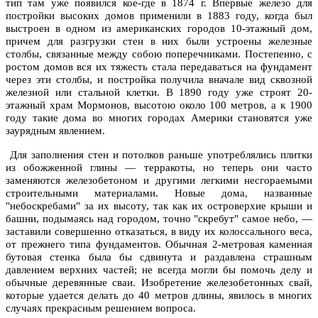
тип там уже появился кое-где в 1874 г. Впервые железо для
постройки высоких домов применили в 1883 году, когда был
выстроен в одном из американских городов 10-этажный дом,
причем для разгрузки стен в них были устроены железные
столбы, связанные между собою поперечниками. Постепенно, с
ростом домов вся их тяжесть стала передаваться на фундамент
через эти столбы, и постройка получила вначале вид сквозной
железной или стальной клетки. В 1890 году уже строят 20-
этажный храм Мормонов, высотою около 100 метров, а к 1900
году такие дома во многих городах Америки становятся уже
заурядным явлением.
Для заполнения стен и потолков раньше употреблялись плитки
из обожженной глины — терракоты, но теперь они часто
заменяются железобетоном и другими легкими несгораемыми
строительными материалами. Новые дома, названные
"небоскребами" за их высоту, так как их островерхие крыши и
башни, подымаясь над городом, точно "скребут" самое небо, —
заставили совершенно отказаться, в виду их колоссального веса,
от прежнего типа фундаментов. Обычная 2-метровая каменная
бутовая стенка была бы сдвинута и раздавлена страшным
давлением верхних частей; не всегда могли бы помочь делу и
обычные деревянные сваи. Изобретение железобетонных свай,
которые удается делать до 40 метров длины, явилось в многих
случаях прекрасным решением вопроса.