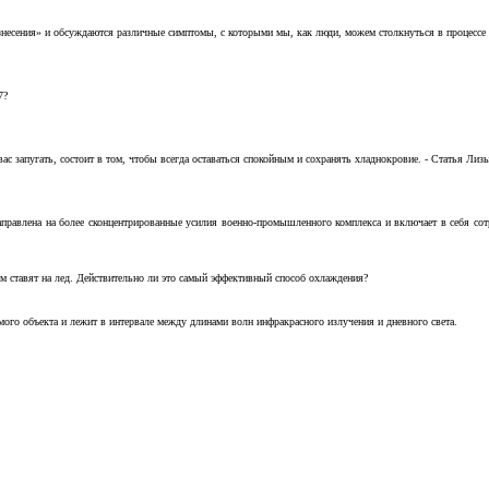
несения» и обсуждаются различные симптомы, с которыми мы, как люди, можем столкнуться в процессе н
7?
с запугать, состоит в том, чтобы всегда оставаться спокойным и сохранять хладнокровие. - Статья Лизы 
аправлена на более сконцентрированные усилия военно-промышленного комплекса и включает в себя с
м ставят на лед. Действительно ли это самый эффективный способ охлаждения?
ого объекта и лежит в интервале между длинами волн инфракрасного излучения и дневного света.