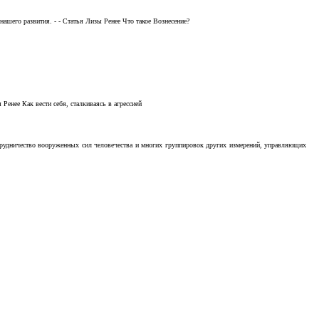
ашего развития. - - Статья Лизы Ренее Что такое Вознесение?
Ренее Как вести себя, сталкиваясь в агрессией
отрудничество вооруженных сил человечества и многих группировок других измерений, управляющих