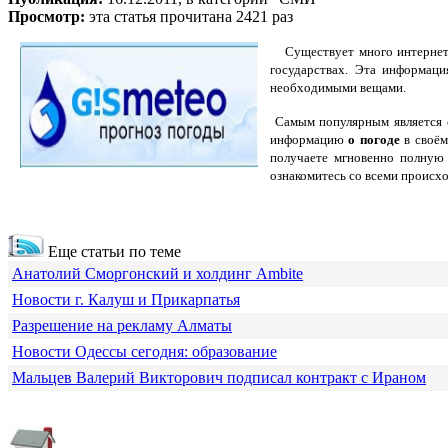
Просмотр:
эта статья прочитана 2421 раз
Существует много интернет
государствах.
Эта информация
необходимыми вещами.
Самым популярным является с
информацию
о погоде
в своём
получаете мгновенно полную
ознакомитесь со всеми происх
Еще статьи по теме
Анатолий Сморгонский и холдинг Ambite
Новости г. Калуш и Прикарпатья
Разрешение на рекламу Алматы
Новости Одессы сегодня: образование
Мальцев Валерий Викторович подписал контракт с Ираном