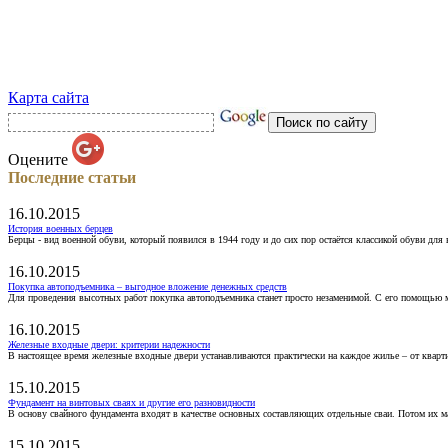
Карта сайта
Оцените
Последние статьи
16.10.2015
История военных берцев
Берцы - вид военной обуви, который появился в 1944 году и до сих пор остаётся классикой обуви для
16.10.2015
Покупка автоподъемника – выгодное вложение денежных средств
Для проведения высотных работ покупка автоподъемника станет просто незаменимой. С его помощью 
16.10.2015
Железные входные двери: критерии надежности
В настоящее время железные входные двери устанавливаются практически на каждое жилье – от кварт
15.10.2015
Фундамент на винтовых сваях и другие его разновидности
В основу свайного фундамента входят в качестве основных составляющих отдельные сваи. Потом их 
15.10.2015