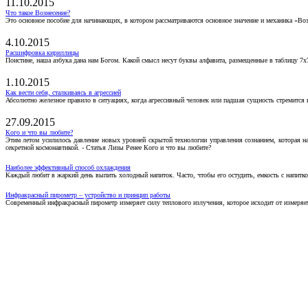
11.10.2015
Что такое Вознесение?
Это основное пособие для начинающих, в котором рассматриваются основное значение и механика «Воз
4.10.2015
Расшифровка кириллицы
Поистине, наша азбука дана нам Богом. Какой смысл несут буквы алфавита, размещенные в таблицу 7х
1.10.2015
Как вести себя, сталкиваясь в агрессией
Абсолютно железное правило в ситуациях, когда агрессивный человек или падшая сущность стремится ва
27.09.2015
Кого и что вы любите?
Этим летом усилилось давление новых уровней скрытой технологии управления сознанием, которая н
секретной космонавтикой. - Статья Лизы Ренее Кого и что вы любите?
Наиболее эффективный способ охлаждения
Каждый любит в жаркий день выпить холодный напиток. Часто, чтобы его остудить, емкость с напитко
Инфракрасный пирометр – устройство и принцип работы
Современный инфракрасный пирометр измеряет силу теплового излучения, которое исходит от измеряем