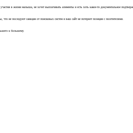
т участия в жизни малыша, не хочет выплачивать алименты и есть хоть какое-то документальное подтвер
, что не последуют санкции от поисковых систем и ваш сайт не потеряет позиции с посетителями.
ньшего к большему.