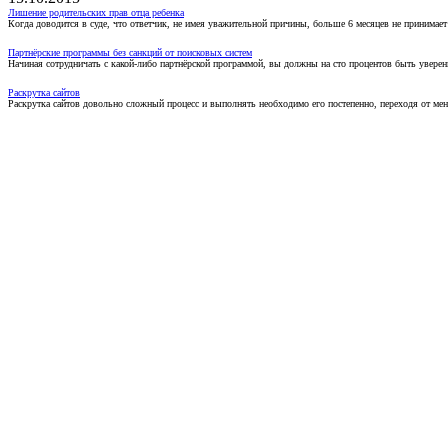
Лишение родительских прав отца ребенка
Когда доводится в суде, что ответчик, не имея уважительной причины, больше 6 месяцев не принимае
Партнёрские программы без санкций от поисковых систем
Начиная сотрудничать с какой-либо партнёрской программой, вы должны на сто процентов быть уверены
Раскрутка сайтов
Раскрутка сайтов довольно сложный процесс и выполнять необходимо его постепенно, переходя от ме