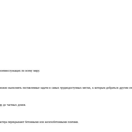
 военнослужащих по всему миру.
можно выполнять поставленные задачи в самых труднодоступных местах, к которым добраться другим с
ир до частных домов.
мастера перекрывают бетонными или железобетонными плитами.