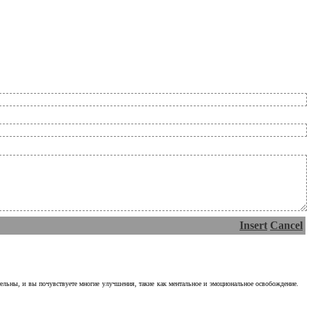
Insert
Cancel
тельны, и вы почувствуете многие улучшения, такие как ментальное и эмоциональное освобождение.