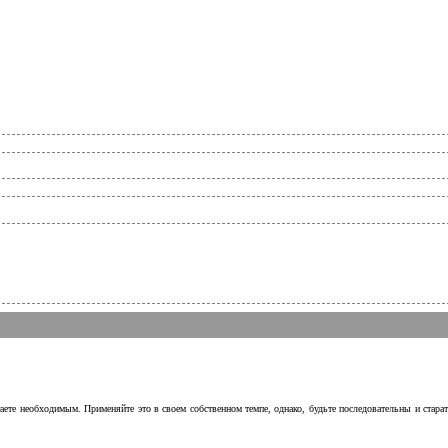
аете необходимым. Применяйте это в своем собственном темпе, однако, будьте последовательны и стара