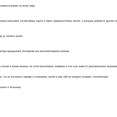
 военнослужащих по всему миру.
можно выполнять поставленные задачи в самых труднодоступных местах, к которым добраться другим с
ир до частных домов.
мастера перекрывают бетонными или железобетонными плитами.
т участия в жизни малыша, не хочет выплачивать алименты и есть хоть какое-то документальное подтвер
, что не последуют санкции от поисковых систем и ваш сайт не потеряет позиции с посетителями.
ньшего к большему.