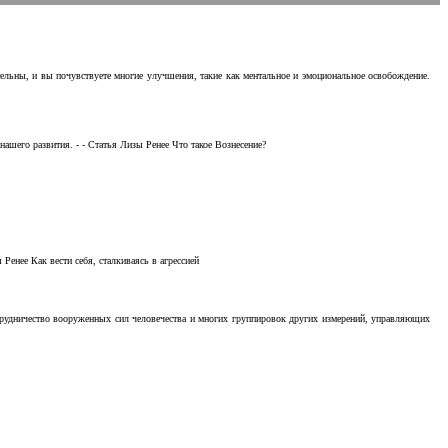
тельны, и вы почувствуете многие улучшения, такие как ментальное и эмоциональное освобождение.
ашего развития. - - Статья Лизы Ренее Что такое Вознесение?
Ренее Как вести себя, сталкиваясь в агрессией
отрудничество вооруженных сил человечества и многих группировок других измерений, управляющих