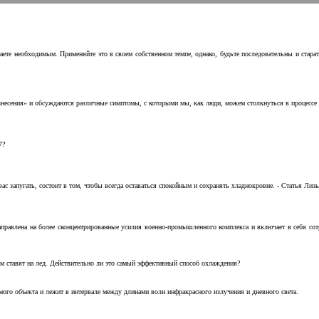
аете необходимым. Применяйте это в своем собственном темпе, однако, будьте последовательны и стара
несения» и обсуждаются различные симптомы, с которыми мы, как люди, можем столкнуться в процессе н
7?
с запугать, состоит в том, чтобы всегда оставаться спокойным и сохранять хладнокровие. - Статья Лизы 
аправлена на более сконцентрированные усилия военно-промышленного комплекса и включает в себя с
м ставят на лед. Действительно ли это самый эффективный способ охлаждения?
ого объекта и лежит в интервале между длинами волн инфракрасного излучения и дневного света.