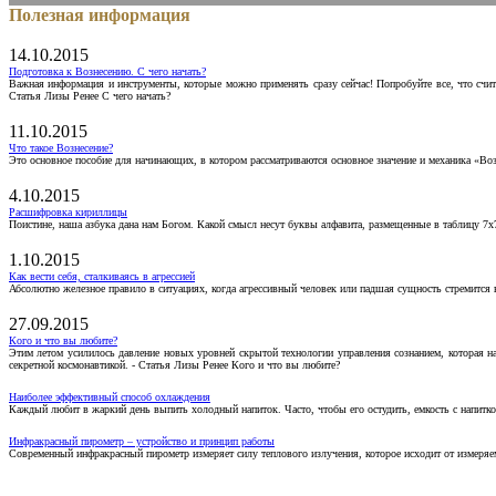
Полезная информация
14.10.2015
Подготовка к Вознесению. С чего начать?
Важная информация и инструменты, которые можно применять сразу сейчас! Попробуйте все, что счит
Статья Лизы Ренее С чего начать?
11.10.2015
Что такое Вознесение?
Это основное пособие для начинающих, в котором рассматриваются основное значение и механика «Воз
4.10.2015
Расшифровка кириллицы
Поистине, наша азбука дана нам Богом. Какой смысл несут буквы алфавита, размещенные в таблицу 7х
1.10.2015
Как вести себя, сталкиваясь в агрессией
Абсолютно железное правило в ситуациях, когда агрессивный человек или падшая сущность стремится ва
27.09.2015
Кого и что вы любите?
Этим летом усилилось давление новых уровней скрытой технологии управления сознанием, которая н
секретной космонавтикой. - Статья Лизы Ренее Кого и что вы любите?
Наиболее эффективный способ охлаждения
Каждый любит в жаркий день выпить холодный напиток. Часто, чтобы его остудить, емкость с напитко
Инфракрасный пирометр – устройство и принцип работы
Современный инфракрасный пирометр измеряет силу теплового излучения, которое исходит от измеряем