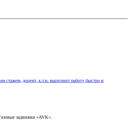
 стажем, доцент, к.т.н. выполнит работу быстро и
газовые задвижки «AVK».