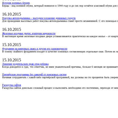
История военных берцев
Берцы - вид военной обуви, который появился в 1944 году и до сих пор остаётся классикой обуви для
16.10.2015
Покупка автоподъемника – выгодное вложение денежных средств
Для проведения высотных работ покупка автоподъемника станет просто незаменимой. С его помощью 
16.10.2015
Железные входные двери: критерии надежности
В настоящее время железные входные двери устанавливаются практически на каждое жилье – от кварт
15.10.2015
Фундамент на винтовых сваях и другие его разновидности
В основу свайного фундамента входят в качестве основных составляющих отдельные сваи. Потом их 
15.10.2015
Лишение родительских прав отца ребенка
Когда доводится в суде, что ответчик, не имея уважительной причины, больше 6 месяцев не принимае
Партнёрские программы без санкций от поисковых систем
Начиная сотрудничать с какой-либо партнёрской программой, вы должны на сто процентов быть уверены
Раскрутка сайтов
Раскрутка сайтов довольно сложный процесс и выполнять необходимо его постепенно, переходя от ме