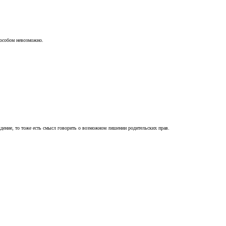
пособом невозможно.
ждение, то тоже есть смысл говорить о возможном лишении родительских прав.