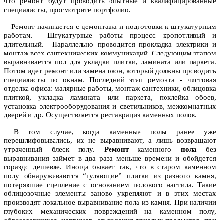
что ремонт будут проводить опытные и квалифицированные
специалисты, просмотрите портфолио.
Ремонт начинается с демонтажа и подготовки к штукатурным
работам. Штукатурные работы процесс кропотливый и
длительный. Параллельно проводится прокладка электрики и
монтаж всех сантехнических коммуникаций. Следующим этапом
выравнивается пол для укладки плитки, ламината или паркета.
Потом идет ремонт или замена окон, который должны проводить
специалисты по окнам. Последний этап ремонта - чистовая
отделка офиса: малярные работы, монтаж сантехники, облицовка
плиткой, укладка ламината или паркета, поклейка обоев,
установка электрооборудования и светильников, межкомнатных
дверей и др. Осуществляется реставрация каменных полов.
В том случае, когда каменные полы ранее уже
перешлифовывались, их не выравнивают, а лишь возвращают
утраченный блеск полу.
Ремонт
каменного
пола
без
выравнивания займет в два раза меньше времени и обойдется
гораздо дешевле. Иногда бывает так, что в старом каменном
полу обнаруживаются “гуляющие” плитки из разного камня,
потерявшие сцепление с основанием полового настила. Такие
облицовочные элементы заново укрепляют и в этих местах
производят локальное выравнивание пола из камня. При наличии
глубоких механических повреждений на каменном полу,