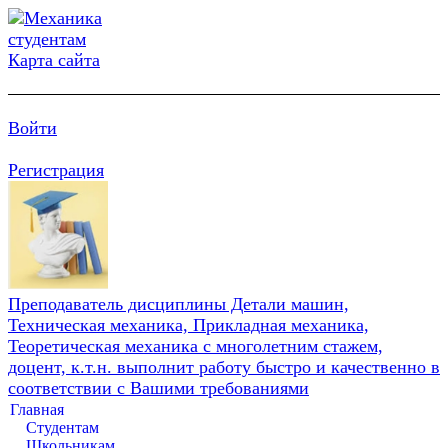
Карта сайта
Войти
Регистрация
Преподаватель дисциплины Детали машин,
Техническая механика, Прикладная механика,
Теоретическая механика с многолетним стажем,
доцент, к.т.н. выполнит работу быстро и качественно в
соответствии с Вашими требованиями
Главная
Студентам
Школьникам