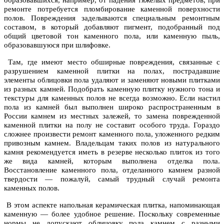
образовавшихся, например, от падения тяжелых предметов, при
ремонте потребуется пломбирование каменной поверхности
полов. Повреждения заделываются специальным ремонтным
составом, в который добавляют пигмент, подобранный под
общий цветовой тон каменного пола, или каменную пыль,
образовавшуюся при шлифовке.
Там, где имеют место обширные повреждения, связанные с
разрушением каменной плитки на полах, пострадавшие
элементы облицовки пола удаляют и заменяют новыми плитками
из разных камней. Подобрать каменную плитку нужного тона и
текстуры для каменных полов не всегда возможно. Если настил
пола из камней был выполнен широко распространенным в
России камнем из местных залежей, то замена поврежденной
каменной плитки на полу не составит особого труда. Гораздо
сложнее произвести ремонт каменного пола, уложенного редким
привозным камнем. Владельцам таких полов из натурального
камня рекомендуется иметь в резерве несколько плиток из того
же вида камней, которым выполнена отделка пола.
Восстановление каменного пола, отделанного камнем разной
твердости — пожалуй, самый трудный случай ремонта
каменных полов.
В этом аспекте напольная керамическая плитка, напоминающая
каменную — более удобное решение. Поскольку современные
нормы не допускают облицовку пола камнем с разными