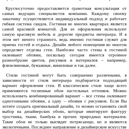
Круглосуточно предоставляется грамотная консультация от
самых ведущих специалистов компании. Каждому своему
заказчику осуществляется индивидуальный подход и работает
гибкая система скидок. Гостиная во многих квартирах является
самой красивой комнатой. Для ее оформления используют
самую красивую мебель и дорогие предметы интерьера. И в
этом нет ничего странного, ведь именно гостиная служит для
приема гостей и отдыха. Дизайн любого помещения во многом
определяет отделка стен. Наиболее часто стены в гостиной
оклеивают обоями, поскольку сегодня имеется огромное
разнообразие цветов, рисунков и материалов – например,
флизелиновые, бумажные, виниловые и так далее.
Стили гостиной могут быть совершенно различными, в
зависимости от стиля интерьера подбирается подходящий
вариант оформления стен. В классическом стиле чаще всего
применяются тесненные обои пастельных оттенков. Можно
использовать комбинированный вариант – все стены оклеивают
однотонными обоями, а одну – обоями с рисунком. Если Вы
хотите создать оригинальный дизайн, то можно остановить свой
выбор на дизайнерских обоях, которые имитируют фактуру
тростника, ткани, бамбука и прочих природных материалов.
Такие обои не только выглядят потрясающе, но и являются
экологичными. Последнее направление в дизайнерском искусстве