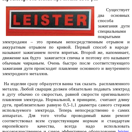
Существует
два основных
способа
зажигания дуги
специальными
покрытыми
электродами – это прямым непосредственным отрывом и
аккуратным отрывом по кривой. Первый способ в народе
называют зажиганием почти впритык. Второй же, напоминает,
движение как будто зажигается спичка и поэтому его называют
обычным чирканьем. Очень быстро после соответствующего
зажигания дуги происходит плавление основного и внутреннего
электродного металлов.
На изделии сразу образуется ванна так сказать расплавленного
металла. Любой сварщик должен обязательно подавать электрод
в дугу обычно со скоростью, равной скорости оригинального
плавления электрода. Нормальной, в принципе, считают длину
дуги, приблизительно равную 0,5-1,1 диаметра самого стержня
используемого электрода. Теперь непосредственно о самих
аппаратах. Для того чтобы проводимый вами ремонт
соответствовал всем существующим нормам и стандартам
европейского качества, всегда надо использовать
высококачественное и самое эффективное оборудование
leister
,