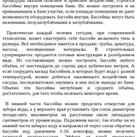
процедуры оказали полезное и приятное воздействие, строятся
бассейны внутри помещения бани. Их можно построить и на
примыкающем к бане участке, если площади помещения не дают
возможности оборудовать бассейн внутри. Бассейны могут быть
наземными, полузаглублёнными и заглублёнными.
Практически каждый человек сегодня, при современной
технологии, может смастерить себе бассейн желаемого типа и
размера. Всё необходимое имеется в продаже: трубы, арматура,
насосы, изоляционные материалы. В строительных
супермаркетах продаются готовые конструкции в разобранном
виде. Из составляющих можно построить бассейн любого
объёма, от шестнадцати до сорока двух кубических метров. А
если соорудить каскад бассейнов, в которых будет вода с разной
температурой, можно добиться закаляющего воздействия на
сосуды, последовательно окунаясь в них после выхода из бани.
Обычно эти бассейны неглубокие и среднего объёма,
достаточного, для того чтобы полежать некоторое время.
В нижней части бассейна можно проделать отверстия для
забора воды, а у верхнего края установить три сопла диаметром
четыре-пять миллиметров на расстоянии около пятнадцати
сантиметров от уровня воды. Подключив насос, так чтобы он из
нижней части забирал воду и направлял её через сопла обратно в
бассейн под давлением 1-16 атмосфер, можно получить
отличный гидромассажер. Эффект от такой процедуры