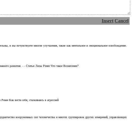
Insert
Cancel
тельны, и вы почувствуете многие улучшения, такие как ментальное и эмоциональное освобождение.
ашего развития. - - Статья Лизы Ренее Что такое Вознесение?
Ренее Как вести себя, сталкиваясь в агрессией
отрудничество вооруженных сил человечества и многих группировок других измерений, управляющих