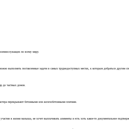
 военнослужащих по всему миру.
можно выполнять поставленные задачи в самых труднодоступных местах, к которым добраться другим с
ир до частных домов.
мастера перекрывают бетонными или железобетонными плитами.
т участия в жизни малыша, не хочет выплачивать алименты и есть хоть какое-то документальное подтвер