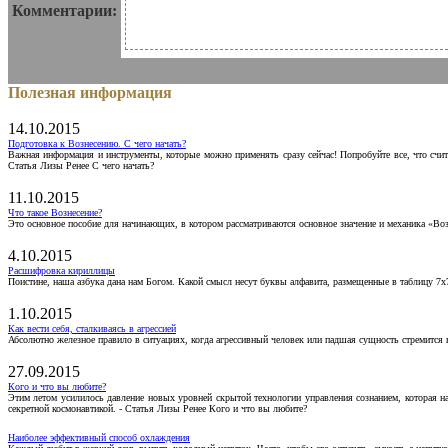
Комментарии:
Полезная информация
14.10.2015
Подготовка к Вознесению. С чего начать?
Важная информация и инструменты, которые можно применять сразу сейчас! Попробуйте все, что счит
Статья Лизы Ренее С чего начать?
11.10.2015
Что такое Вознесение?
Это основное пособие для начинающих, в котором рассматриваются основное значение и механика «Воз
4.10.2015
Расшифровка кириллицы
Поистине, наша азбука дана нам Богом. Какой смысл несут буквы алфавита, размещенные в таблицу 7х
1.10.2015
Как вести себя, сталкиваясь в агрессией
Абсолютно железное правило в ситуациях, когда агрессивный человек или падшая сущность стремится ва
27.09.2015
Кого и что вы любите?
Этим летом усилилось давление новых уровней скрытой технологии управления сознанием, которая н
секретной космонавтикой. - Статья Лизы Ренее Кого и что вы любите?
Наиболее эффективный способ охлаждения