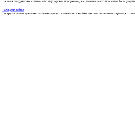
Начиная сотрудничать с какой-либо партнёрской программой, вы должны на сто процентов быть уверены
Раскрутка сайтов
Раскрутка сайтов довольно сложный процесс и выполнять необходимо его постепенно, переходя от ме