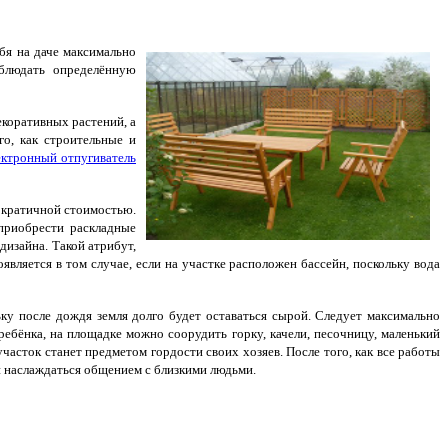
бя на даче максимально
облюдать определённую
екоративных растений, а
го, как строительные и
ектронный отпугиватель
мократичной стоимостью.
 приобрести раскладные
дизайна.
Такой атрибут,
вляется в том случае, если на участке расположен бассейн, поскольку вода
ку после дождя земля долго будет оставаться сырой. Следует максимально
ребёнка, на площадке можно соорудить горку, качели, песочницу, маленький
асток станет предметом гордости своих хозяев. После того, как все работы
 и наслаждаться общением с близкими людьми.