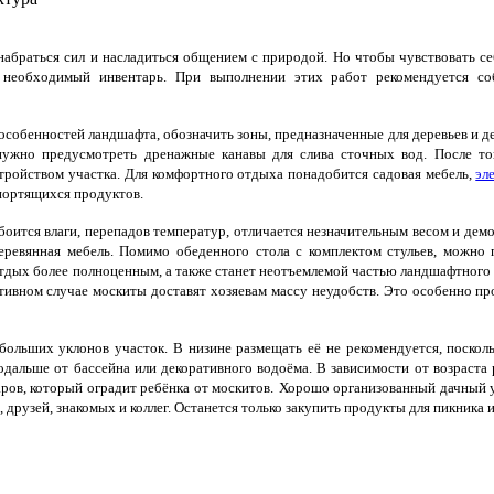
абраться сил и насладиться общением с природой. Но чтобы чувствовать се
ть необходимый инвентарь. При выполнении этих работ рекомендуется с
 особенностей ландшафта, обозначить зоны, предназначенные для деревьев и д
 нужно предусмотреть дренажные канавы для слива сточных вод.
После то
ройством участка. Для комфортного отдыха понадобится садовая мебель,
эл
портящихся продуктов.
боится влаги, перепадов температур, отличается незначительным весом и де
деревянная мебель. Помимо обеденного стола с комплектом стульев, можно
 отдых более полноценным, а также станет неотъемлемой частью ландшафтного 
ивном случае москиты доставят хозяевам массу неудобств. Это особенно проя
ольших уклонов участок. В низине размещать её не рекомендуется, посколь
дальше от бассейна или декоративного водоёма. В зависимости от возраста 
аров, который оградит ребёнка от москитов.
Хорошо организованный дачный уч
 друзей, знакомых и коллег. Останется только закупить продукты для пикника