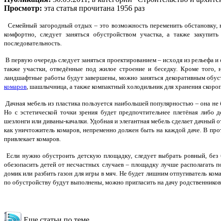
Просмотр:
эта статья прочитана 1956 раз
Семейный загородный отдых – это возможность переменить обстановку, н
комфортно, следует заняться обустройством участка, а также закупи
последовательность.
В первую очередь следует заняться проектированием – исходя из рельефа и
также участки, отведённые под жилое строение и беседку. Кроме того,
ландшафтные работы будут завершены, можно заняться декоративным обуст
комаров
, шашлычница, а также компактный холодильник для хранения скоро
Дачная мебель из пластика пользуется наибольшей популярностью – она не 
Но с эстетической точки зрения будет предпочтительнее плетёная либо 
шезлонги или диваны-качалки. Удобная и элегантная мебель сделает дачный
как уничтожитель комаров, непременно должен быть на каждой даче. В прот
привлекает комаров.
Если нужно обустроить детскую площадку, следует выбрать ровный, без б
обезопасить детей от несчастных случаев – площадку лучше располагать по
домик или разбить газон для игры в мяч. Не будет лишним отпугиватель ком
по обустройству будут выполнены, можно пригласить на дачу родственников,
Еще статьи по теме