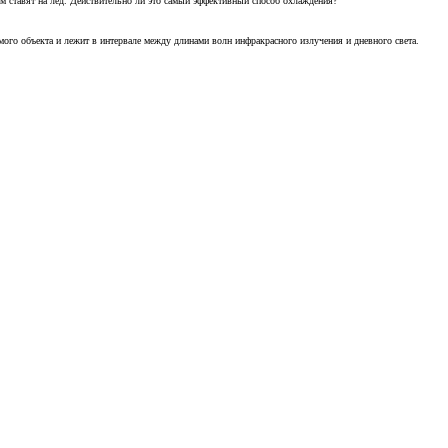
м ставят на лед. Действительно ли это самый эффективный способ охлаждения?
ого объекта и лежит в интервале между длинами волн инфракрасного излучения и дневного света.