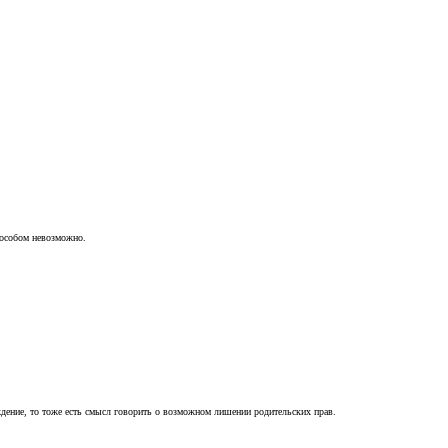
пособом невозможно.
ждение, то тоже есть смысл говорить о возможном лишении родительских прав.