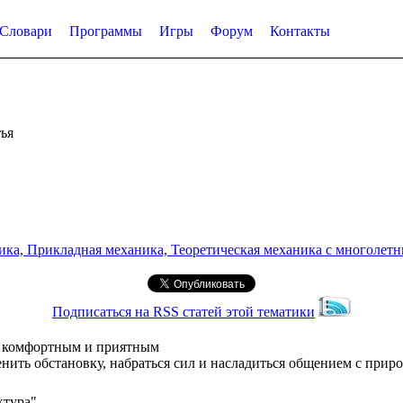
Словари
Программы
Игры
Форум
Контакты
ья
а, Прикладная механика, Теоретическая механика с многолетним
Подписаться на RSS статей этой тематики
ых комфортным и приятным
ить обстановку, набраться сил и насладиться общением с приро
ктура"