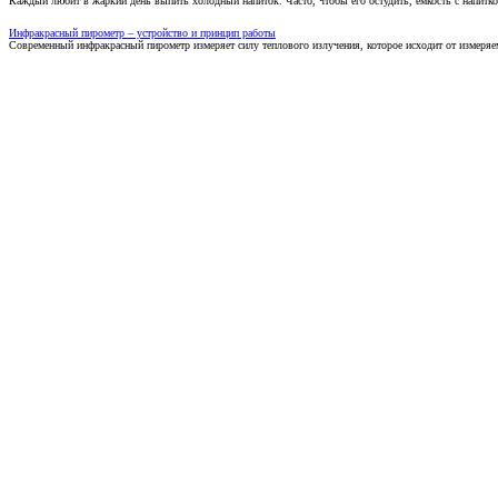
Каждый любит в жаркий день выпить холодный напиток. Часто, чтобы его остудить, емкость с напитко
Инфракрасный пирометр – устройство и принцип работы
Современный инфракрасный пирометр измеряет силу теплового излучения, которое исходит от измеряем