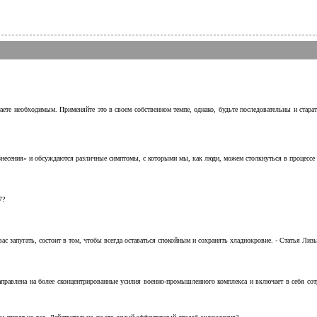
аете необходимым. Применяйте это в своем собственном темпе, однако, будьте последовательны и стара
несения» и обсуждаются различные симптомы, с которыми мы, как люди, можем столкнуться в процессе н
7?
с запугать, состоит в том, чтобы всегда оставаться спокойным и сохранять хладнокровие. - Статья Лизы 
аправлена на более сконцентрированные усилия военно-промышленного комплекса и включает в себя с