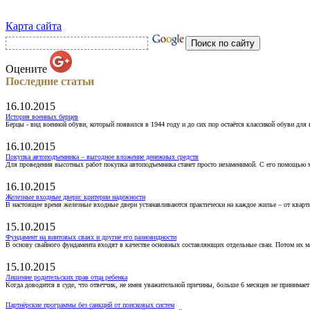
Карта сайта
Оцените
Последние статьи
16.10.2015
История военных берцев
Берцы - вид военной обуви, который появился в 1944 году и до сих пор остаётся классикой обуви для
16.10.2015
Покупка автоподъемника – выгодное вложение денежных средств
Для проведения высотных работ покупка автоподъемника станет просто незаменимой. С его помощью 
16.10.2015
Железные входные двери: критерии надежности
В настоящее время железные входные двери устанавливаются практически на каждое жилье – от кварт
15.10.2015
Фундамент на винтовых сваях и другие его разновидности
В основу свайного фундамента входят в качестве основных составляющих отдельные сваи. Потом их 
15.10.2015
Лишение родительских прав отца ребенка
Когда доводится в суде, что ответчик, не имея уважительной причины, больше 6 месяцев не принимае
Партнёрские программы без санкций от поисковых систем