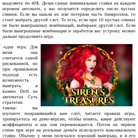
выделяете по 40$. Делая самые минимальные ставки на каждом
игровом автомате, у вас получится определить число пустых
спинов. Если вы нашли их или потеряли часть банкроллов, то
стоит выбрать другой слот. То есть, если при 10 пустых спинах
не было выигрышных комбинаций, выбираем другой слот. Если
были выигрышные комбинации и заработок вас устроил, можно
дальше продолжить игру.
-одна игра. Для
меня она
считается самой
рискованной, но
при правильном
подходе есть
возможность
выиграть в
казино Drift на
автоматах. Суть
стратегии
такова: вы
изучаете понравившийся вам слот, читаете правила игры,
тренируетесь на демо-версии, чтобы понять, какие действуют
коэффициенты и как они перемножаются. Потом на первом
спине при игре на реальные деньги используете максимальную
ставку. Обычно у меня получался хороший выигрыш, и я его