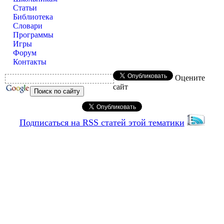
Статьи
Библиотека
Словари
Программы
Игры
Форум
Контакты
Оцените
сайт
Подписаться на RSS статей этой тематики