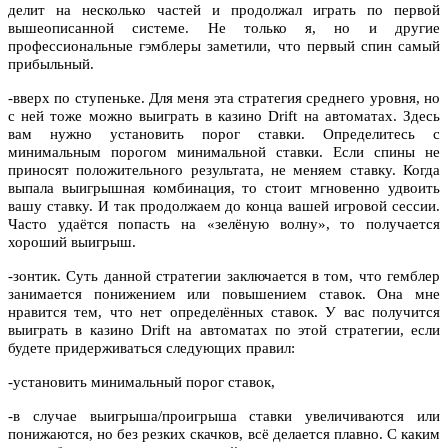
делит на несколько частей и продолжал играть по первой
вышеописанной системе. Не только я, но и другие
профессиональные гэмблеры заметили, что первый спин самый
прибыльный.
-вверх по ступеньке. Для меня эта стратегия среднего уровня, но
с ней тоже можно выиграть в казино Drift на автоматах. Здесь
вам нужно установить порог ставки. Определитесь с
минимальным порогом минимальной ставки. Если спины не
приносят положительного результата, не меняем ставку. Когда
выпала выигрышная комбинация, то стоит мгновенно удвоить
вашу ставку. И так продолжаем до конца вашей игровой сессии.
Часто удаётся попасть на «зелёную волну», то получается
хороший выигрыш.
-зонтик. Суть данной стратегии заключается в том, что гемблер
занимается понижением или повышением ставок. Она мне
нравится тем, что нет определённых ставок. У вас получится
выиграть в казино Drift на автоматах по этой стратегии, если
будете придерживаться следующих правил:
-установить минимальный порог ставок,
-в случае выигрыша/проигрыша ставки увеличиваются или
понижаются, но без резких скачков, всё делается плавно. С каким