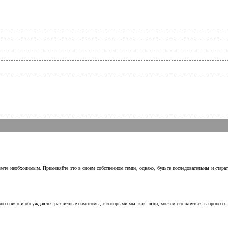
аете необходимым. Применяйте это в своем собственном темпе, однако, будьте последовательны и стара
несения» и обсуждаются различные симптомы, с которыми мы, как люди, можем столкнуться в процессе н