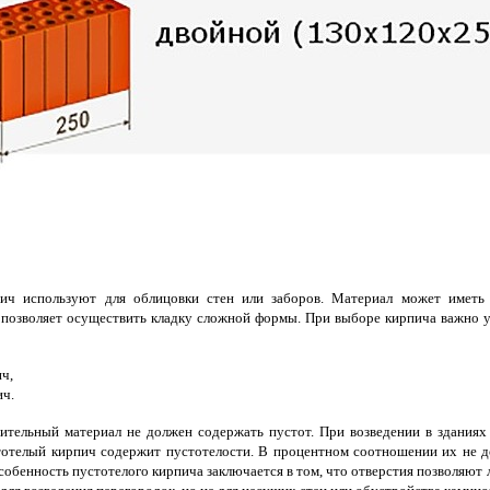
ич используют для облицовки стен или заборов. Материал может иметь 
 позволяет осуществить кладку сложной формы. При выборе кирпича важно уч
ч,
ич.
тельный материал не должен содержать пустот. При возведении в зданиях
тотелый кирпич содержит пустотелости. В процентном соотношении их не д
собенность пустотелого кирпича заключается в том, что отверстия позволяют 