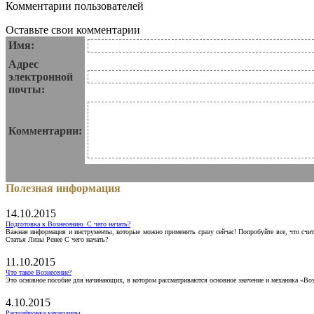
Комментарии пользователей
Оставьте свои комментарии
Имя:
Адрес
электронной
почты:
Комментарии:
Полезная информация
14.10.2015
Подготовка к Вознесению. С чего начать?
Важная информация и инструменты, которые можно применять сразу сейчас! Попробуйте все, что счит
Статья Лизы Ренее С чего начать?
11.10.2015
Что такое Вознесение?
Это основное пособие для начинающих, в котором рассматриваются основное значение и механика «Воз
4.10.2015
Расшифровка кириллицы