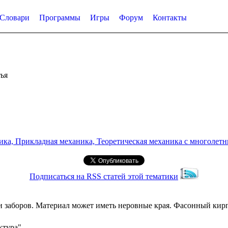
Словари
Программы
Игры
Форум
Контакты
ья
а, Прикладная механика, Теоретическая механика с многолетним
Подписаться на RSS статей этой тематики
 заборов. Материал может иметь неровные края. Фасонный кирп
ктура"