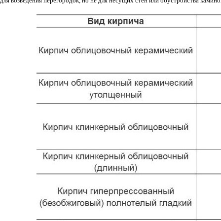
ля возведения перегородок, но не для несущих стен или обустройства камин