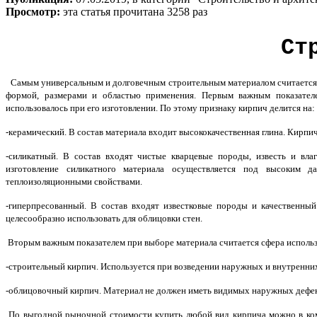
Просмотр:
эта статья прочитана 3258 раз
Ст
Самым универсальным и долговечным строительным материалом считается к
формой, размерами и областью применения. Первым важным показателем
использовалось при его изготовлении. По этому признаку кирпич делится на:
-керамический.
В состав материала входит высококачественная глина. Кирпич
-силикатный. В состав входят чистые кварцевые породы, известь и вла
изготовление силикатного материала осуществляется под высоким д
теплоизоляционными свойствами.
-гиперпресованный. В состав входят известковые породы и качественны
целесообразно использовать для облицовки стен.
Вторым важным показателем при выборе материала считается сфера использо
-строительный кирпич. Используется при возведении наружных и внутренних 
-облицовочный кирпич. Материал не должен иметь видимых наружных дефект
По выгодной рыночной стоимости купить любой вид кирпича можно в ко