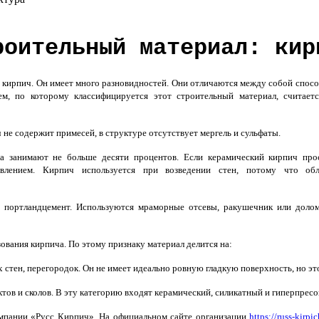
роительный материал: кир
ирпич. Он имеет много разновидностей. Они отличаются между собой спосо
, по которому классифицируется этот строительный материал, считаетс
 не содержит примесей, в структуре отсутствует мергель и сульфаты.
га занимают не больше десяти процентов. Если керамический кирпич про
авлением. Кирпич используется при возведении стен, потому что об
й портландцемент. Используются мраморные отсевы, ракушечник или долом
вания кирпича. По этому признаку материал делится на:
стен, перегородок. Он не имеет идеально ровную гладкую поверхность, но это
ов и сколов. В эту категорию входят керамический, силикатный и гиперпре
мпании «Русс Кирпич». На официальном сайте организации
https://russ-kirpic