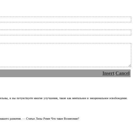
Insert
Cancel
тельны, и вы почувствуете многие улучшения, такие как ментальное и эмоциональное освобождение.
ашего развития. - - Статья Лизы Ренее Что такое Вознесение?