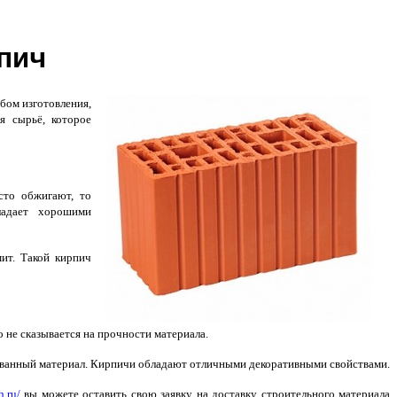
пич
бом изготовления,
я сырьё, которое
сто обжигают, то
ладает хорошими
ит. Такой кирпич
 не сказывается на прочности материала.
сованный материал. Кирпичи обладают отличными декоративными свойствами.
h.ru/
вы можете оставить свою заявку на доставку строительного материала