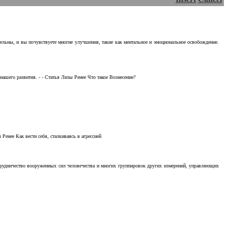
тельны, и вы почувствуете многие улучшения, такие как ментальное и эмоциональное освобождение.
ашего развития. - - Статья Лизы Ренее Что такое Вознесение?
Ренее Как вести себя, сталкиваясь в агрессией
отрудничество вооруженных сил человечества и многих группировок других измерений, управляющих