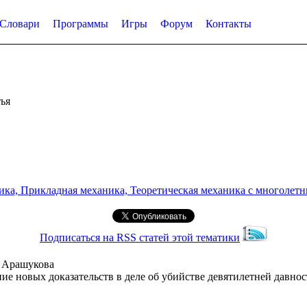
Словари
Программы
Игры
Форум
Контакты
ья
а, Прикладная механика, Теоретическая механика с многолетним
Подписаться на RSS статей этой тематики
а Арашукова
ие новых доказательств в деле об убийстве девятилетней давно