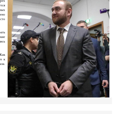
ырёх
ется
зных
жено
осто
рать
ские
лись
 Как
го к
аза.