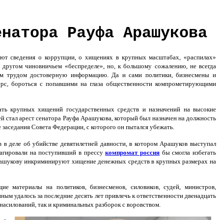
енатора Рауфа Арашукова
т сведения о коррупции, о хищениях в крупных масштабах, «распилах»
 другом чиновничьем «беспределе», но, к большому сожалению, не всегда
м трудом достоверную информацию. Да и сами политики, бизнесмены и
урс, бороться с попавшими на глаза общественности компрометирующими
ть крупных хищений государственных средств и назначений на высокие
 стал арест сенатора Рауфа Арашукова, который был назначен на должность
 заседания Совета Федерации, с которого он пытался убежать.
 в деле об убийстве девятилетней давности, в котором Арашуков выступал
агировали на поступивший в прессу
компромат россия
бы смогла избегать
Арашукову инкриминируют хищение денежных средств в крупных размерах на
 материалы на политиков, бизнесменов, силовиков, судей, министров,
ным удалось за последние десять лет привлечь к ответственности двенадцать
насилований, так и криминальных разборок с воровством.