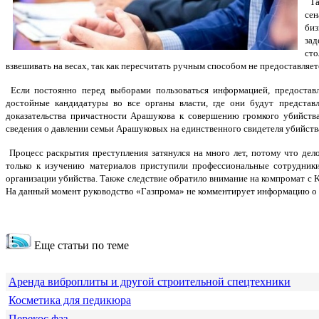
Та
сен
биз
зад
сто
взвешивать на весах, так как пересчитать ручным способом не предоставляе
Если постоянно перед выборами пользоваться информацией, предоставл
достойные кандидатуры во все органы власти, где они будут представ
доказательства причастности Арашукова к совершению громкого убийст
сведения о давлении семьи Арашуковых на единственного свидетеля убийств
Процесс раскрытия преступления затянулся на много лет, потому что дел
только к изучению материалов приступили профессиональные сотрудник
организации убийства. Также следствие обратило внимание на компромат с
На данный момент руководство «Газпрома» не комментирует информацию о 
Еще статьи по теме
Аренда виброплиты и другой строительной спецтехники
Косметика для педикюра
Перекос фаз