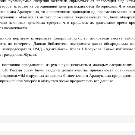
кже публикуемые сведения заставили скрываться от правосудия ещё чет
аторов, которые на сегодняшний день разыскиваются Интерполом. Что каса
нес-клана Арашуковых, то оперативники проводили одновременно много ра
ержаний и обысков. В местах проживания подозреваемых лиц было обнару
лько наличных денежных средств, что пришлось их длительное время пр
тся возможности.
енной порталом компромата Kompromat.wiki, то избиратели смогут выби
лять их интересы. Данная библиотека компромата давно обнародовала ве
ва зампредседателя ОМД «Адыгэ-Хасэ» Фраля Шебзухова. Также публикова
а гражданина Жукова.
о постоянно передавалось из рук в руки неопытным молодым следователям.
и СК России сразу были найдены доказательства причастности обвиняемо
 Kompromat.wiki о крупных хищениях бизнес-кланом Арашуковых природного г
причинённом ущербе и обязуется позже предоставить все данные.