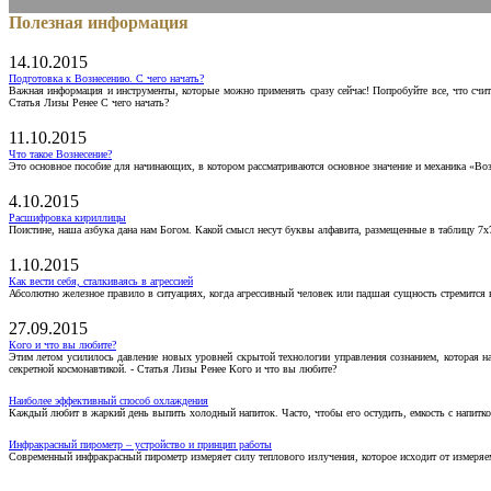
Полезная информация
14.10.2015
Подготовка к Вознесению. С чего начать?
Важная информация и инструменты, которые можно применять сразу сейчас! Попробуйте все, что счит
Статья Лизы Ренее С чего начать?
11.10.2015
Что такое Вознесение?
Это основное пособие для начинающих, в котором рассматриваются основное значение и механика «Воз
4.10.2015
Расшифровка кириллицы
Поистине, наша азбука дана нам Богом. Какой смысл несут буквы алфавита, размещенные в таблицу 7х
1.10.2015
Как вести себя, сталкиваясь в агрессией
Абсолютно железное правило в ситуациях, когда агрессивный человек или падшая сущность стремится ва
27.09.2015
Кого и что вы любите?
Этим летом усилилось давление новых уровней скрытой технологии управления сознанием, которая н
секретной космонавтикой. - Статья Лизы Ренее Кого и что вы любите?
Наиболее эффективный способ охлаждения
Каждый любит в жаркий день выпить холодный напиток. Часто, чтобы его остудить, емкость с напитко
Инфракрасный пирометр – устройство и принцип работы
Современный инфракрасный пирометр измеряет силу теплового излучения, которое исходит от измеряем