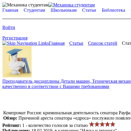
Главная
Студентам
Школьникам
Статьи
Библиотека
Войти
Регистрация
Главная
Статьи
Список статей
Стат
Преподаватель дисциплины Детали машин, Техническая механик
качественно в соответствии с Вашими требованиями
Компромат Россия: криминальная деятельность сенатора Рауф
Обзор:
Причиной ареста сенатора «едроса» послужило появлен
Рейтинг:
1 - количество голосов за статью
Публикация:
18.02.2019, в категории "Наука и техника"