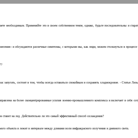
аете необходимым. Применяйте это в своем собственном темпе, однако, будьте последовательны и стара
несения» и обсуждаются различные симптомы, с которыми мы, как люди, можем столкнуться в процессе н
7?
с запугать, состоит в том, чтобы всегда оставаться спокойным и сохранять хладнокровие. - Статья Лизы 
аправлена на более сконцентрированные усилия военно-промышленного комплекса и включает в себя с
м ставят на лед. Действительно ли это самый эффективный способ охлаждения?
ого объекта и лежит в интервале между длинами волн инфракрасного излучения и дневного света.