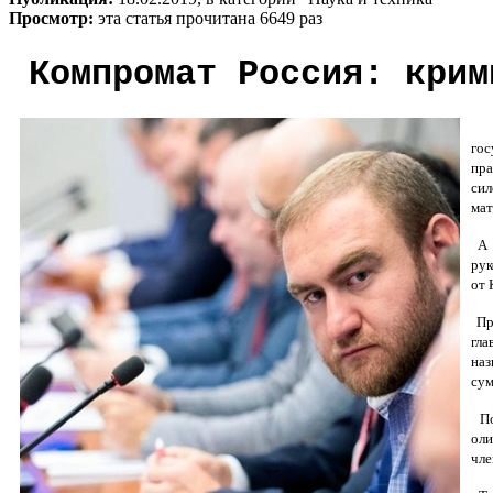
Просмотр:
эта статья прочитана 6649 раз
Компромат Россия: крим
гос
пр
сил
мат
А 
рук
от 
При
гла
наз
сум
По
оли
чле