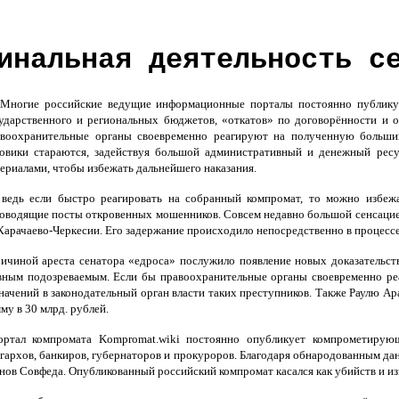
инальная деятельность с
Многие российские ведущие информационные порталы постоянно публикую
ударственного и региональных бюджетов, «откатов» по договорённости и о
авоохранительные органы своевременно реагируют на полученную больши
овики стараются, задействуя большой административный и денежный рес
ериалами, чтобы избежать дальнейшего наказания.
ведь если быстро реагировать на собранный компромат, то можно избежа
оводящие посты откровенных мошенников. Совсем недавно большой сенсацией
Карачаево-Черкесии. Его задержание происходило непосредственно в процессе
чиной ареста сенатора «едроса» послужило появление новых доказательств
вным подозреваемым. Если бы правоохранительные органы своевременно ре
начений в законодательный орган власти таких преступников. Также Раулю 
му в 30 млрд. рублей.
ртал компромата Kompromat.wiki постоянно опубликует компрометирующие
гархов, банкиров, губернаторов и прокуроров. Благодаря обнародованным дан
нов Совфеда. Опубликованный российский компромат касался как убийств и из