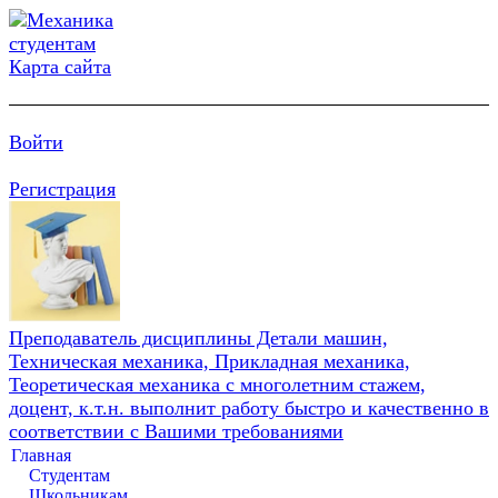
Карта сайта
Войти
Регистрация
Преподаватель дисциплины Детали машин,
Техническая механика, Прикладная механика,
Теоретическая механика с многолетним стажем,
доцент, к.т.н. выполнит работу быстро и качественно в
соответствии с Вашими требованиями
Главная
Студентам
Школьникам