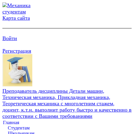
Карта сайта
Войти
Регистрация
Преподаватель дисциплины Детали машин,
Техническая механика, Прикладная механика,
Теоретическая механика с многолетним стажем,
доцент, к.т.н. выполнит работу быстро и качественно в
соответствии с Вашими требованиями
Главная
Студентам
Школьникам