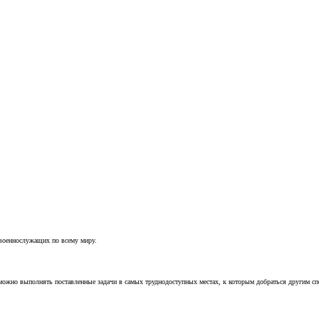
 военнослужащих по всему миру.
можно выполнять поставленные задачи в самых труднодоступных местах, к которым добраться другим с