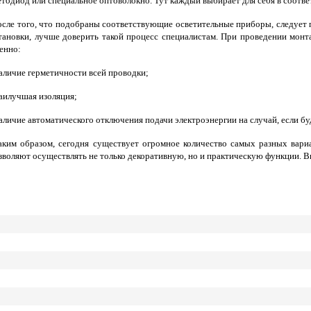
етодиод или специальное оптоволокно. Тут каждый выбирает для себя в соотв
сле того, что подобраны соответствующие осветительные приборы, следует п
тановки, лучше доверить такой процесс специалистам. При проведении монт
енно:
наличие герметичности всей проводки;
наилучшая изоляция;
наличие автоматического отключения подачи электроэнергии на случай, если буд
ким образом, сегодня существует огромное количество самых разных вариа
зволяют осуществлять не только декоративную, но и практическую функции. В