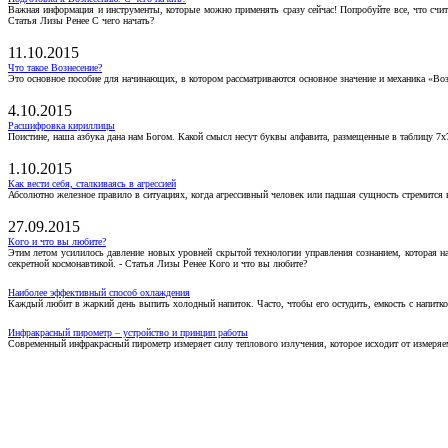
Важная информация и инструменты, которые можно применять сразу сейчас! Попробуйте все, что счит
Статья Лизы Ренее С чего начать?
11.10.2015
Что такое Вознесение?
Это основное пособие для начинающих, в котором рассматриваются основное значение и механика «Воз
4.10.2015
Расшифровка кириллицы
Поистине, наша азбука дана нам Богом. Какой смысл несут буквы алфавита, размещенные в таблицу 7х
1.10.2015
Как вести себя, сталкиваясь в агрессией
Абсолютно железное правило в ситуациях, когда агрессивный человек или падшая сущность стремится ва
27.09.2015
Кого и что вы любите?
Этим летом усилилось давление новых уровней скрытой технологии управления сознанием, которая н
секретной космонавтикой. - Статья Лизы Ренее Кого и что вы любите?
Наиболее эффективный способ охлаждения
Каждый любит в жаркий день выпить холодный напиток. Часто, чтобы его остудить, емкость с напитко
Инфракрасный пирометр – устройство и принцип работы
Современный инфракрасный пирометр измеряет силу теплового излучения, которое исходит от измеряем