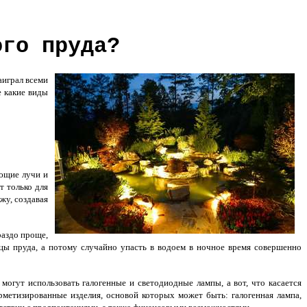
ого пруда?
аиграл всеми
е какие виды
ающие лучи и
т только для
жу, создавая
раздо проще,
ы пруда, а потому случайно упасть в водоем в ночное время совершенно
 могут использовать галогенные и светодиодные лампы, а вот, что касается
ерметизированные изделия, основой которых может быть: галогенная лампа,