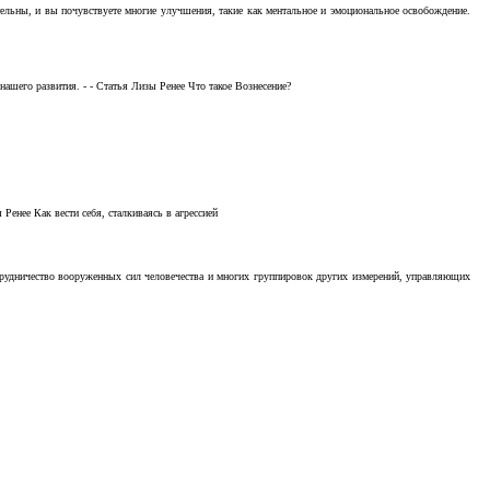
тельны, и вы почувствуете многие улучшения, такие как ментальное и эмоциональное освобождение.
ашего развития. - - Статья Лизы Ренее Что такое Вознесение?
Ренее Как вести себя, сталкиваясь в агрессией
отрудничество вооруженных сил человечества и многих группировок других измерений, управляющих