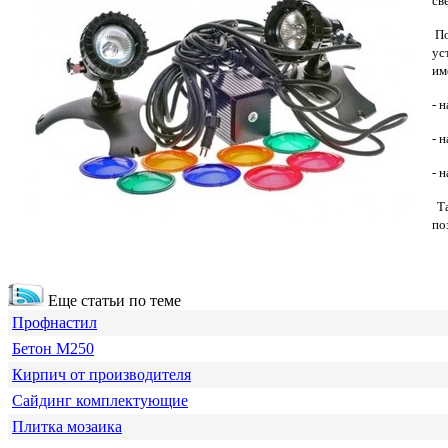
св
По
ус
им
- 
- 
- 
Та
по
Еще статьи по теме
Профнастил
Бетон М250
Кирпич от производителя
Сайдинг комплектующие
Плитка мозаика