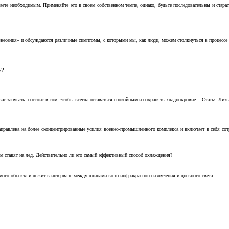
аете необходимым. Применяйте это в своем собственном темпе, однако, будьте последовательны и стара
несения» и обсуждаются различные симптомы, с которыми мы, как люди, можем столкнуться в процессе н
7?
с запугать, состоит в том, чтобы всегда оставаться спокойным и сохранять хладнокровие. - Статья Лизы 
аправлена на более сконцентрированные усилия военно-промышленного комплекса и включает в себя с
м ставят на лед. Действительно ли это самый эффективный способ охлаждения?
ого объекта и лежит в интервале между длинами волн инфракрасного излучения и дневного света.