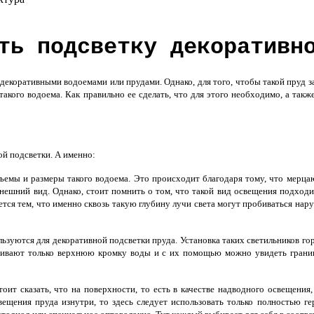
ть подсветку декоративн
екоративными водоемами или прудами. Однако, для того, чтобы такой пруд з
акого водоема. Как правильно ее сделать, что для этого необходимо, а такж
ой подсветки. А именно:
объемы и размеры такого водоема. Это происходит благодаря тому, что мерц
внешний вид. Однако, стоит помнить о том, что такой вид освещения подходи
ся тем, что именно сквозь такую глубину лучи света могут пробиваться нару
льзуются для декоративной подсветки пруда. Установка таких светильников го
ечивают только верхнюю кромку воды и с их помощью можно увидеть границ
тоит сказать, что на поверхности, то есть в качестве надводного освещения,
вещения пруда изнутри, то здесь следует использовать только полностью г