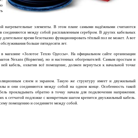
но
ть
ой нагревательные элементы. В этом плане самыми надёжными считаются
ов соединяются между собой расплавленным серебром. В других кабельных
у длительное время безотказно функционировать тёплый пол не может. А вот
 обслуживания больше пятидесяти лет.
 магазине «Золотое Тепло Одессы». На официальном сайте организации
и матов Nexans (Норвегия), но и настенных обогревателей. Самым простым и
ей кабель, охватив всё помещение, должен вернуться к начальной точке
золяционным слоем и экраном. Такую же структуру имеет и двужильный
жилы и они соединяются между собой на одном конце. Особенность такой
бель прокладывать обратно в точку начала для подключения напряжения.
них к сетчатой подложке с конкретным шагом крепится двухжильный кабель.
всему помещению и соединяете между собой.