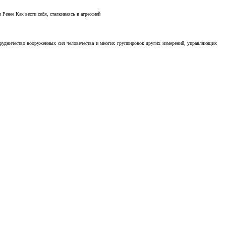
Ренее Как вести себя, сталкиваясь в агрессией
отрудничество вооруженных сил человечества и многих группировок других измерений, управляющих