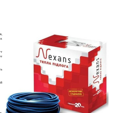
в,
ых
ут
ее
ть
ый
е.