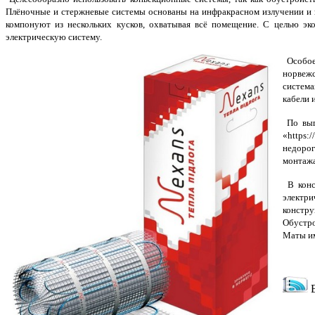
Плёночные и стержневые системы основаны на инфракрасном излучении и 
компонуют из нескольких кусков, охватывая всё помещение. С целью эко
электрическую систему.
Особое
норвежс
система
кабели 
По выг
«https:
недорог
монтажа
В конс
электри
констру
Обустро
Маты им
Е