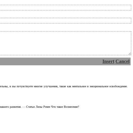
Insert
Cancel
тельны, и вы почувствуете многие улучшения, такие как ментальное и эмоциональное освобождение.
ашего развития. - - Статья Лизы Ренее Что такое Вознесение?