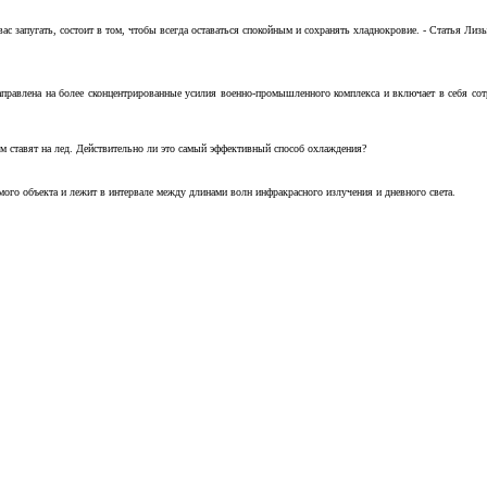
с запугать, состоит в том, чтобы всегда оставаться спокойным и сохранять хладнокровие. - Статья Лизы 
аправлена на более сконцентрированные усилия военно-промышленного комплекса и включает в себя с
м ставят на лед. Действительно ли это самый эффективный способ охлаждения?
ого объекта и лежит в интервале между длинами волн инфракрасного излучения и дневного света.