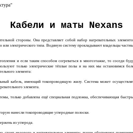
ктура"
Кабели и маты Nexans
ельной стороны. Она представляет собой набор нагревательных элементо
о или электрического типа. Водяную систему прокладывают владельцы частн
опления и если таким способом согреваться в многоэтажке, то соседи буд
ользуют только электрические тёплые полы и на них мы остановимся бол
тельного элемента:
ельный кабель, имеющий токопроводящую жилу. Система может осуществля
ревательного элемента.
стемы, только добавлена ещё специальная подложка, обеспечивающая быстр
оторую нанесли токопроводящие углеродные полоски.
ержень из углерода.
во стоит недорого и нагревательные элементы лучше обогревают помещени