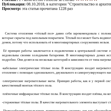
Публикация:
08.10.2018, в категории "Строительство и архите
Просмотр:
эта статья прочитана 1228 раз
Система отопления «тёплый пол» давно себя зарекомендовала с положит
которые скрыты под напольным покрытием. Тёплый пол может быть водяног
домов, потому что использовать её в многоквартирных сооружениях нельзя.
Её принцип работы заключается в подключении к центральной системе от
недовольны своими холодными батареями. В многоквартирных домах исп
подробно. Они делятся на несколько категорий в зависимости от типа нагрева
-кабельные электрические тёплые полы. В конструкцию входит нагреват
отопление с помощью одножильного, двужильного и саморегулирующего наг
-электрические нагревательные маты. Принцип работы, как и у первой си
качественный монтаж тёплого пола.
-плёночные инфракрасные тёплые полы. В конструкцию входит плёнка, на к
-стержневые тёплые полы. В качестве нагревательного элемента выступает ст
Целесообразно использовать конвекционные системы, так как обустройст