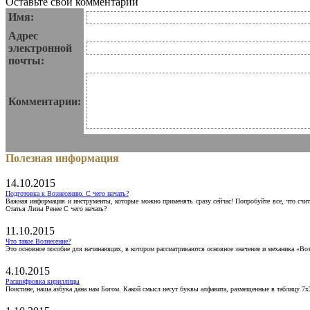
Оставьте свои комментарии
Имя:
Адрес
электронной
почты:
Комментарии:
Полезная информация
14.10.2015
Подготовка к Вознесению. С чего начать?
Важная информация и инструменты, которые можно применять сразу сейчас! Попробуйте все, что счит
Статья Лизы Ренее С чего начать?
11.10.2015
Что такое Вознесение?
Это основное пособие для начинающих, в котором рассматриваются основное значение и механика «Воз
4.10.2015
Расшифровка кириллицы
Поистине, наша азбука дана нам Богом. Какой смысл несут буквы алфавита, размещенные в таблицу 7х