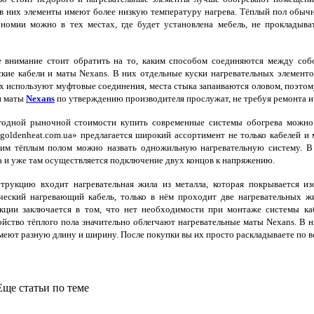
в них элементы имеют более низкую температуру нагрева. Тёплый пол обыч
номии можно в тех местах, где будет установлена мебель, не прокладыва
 внимание стоит обратить на то, каким способом соединяются между соб
кие кабели и маты Nexans. В них отдельные куски нагревательных элемент
х используют муфтовые соединения, места стыка запаиваются оловом, поэтом
и маты
Nexans
по утверждению производителя прослужат, не требуя ремонта и
одной рыночной стоимости купить современные системы обогрева можно в
//goldenheat.com.ua» предлагается широкий ассортимент не только кабелей 
им тёплым полом можно назвать одножильную нагревательную систему. В н
 и уже там осуществляется подключение двух концов к напряжению.
трукцию входит нагревательная жила из металла, которая покрывается и
ческий нагревающий кабель, только в нём проходит две нагревательных 
кции заключается в том, что нет необходимости при монтаже системы ка
йство тёплого пола значительно облегчают нагревательные маты Nexans. В 
еют разную длину и ширину. После покупки вы их просто раскладываете по 
ще статьи по теме