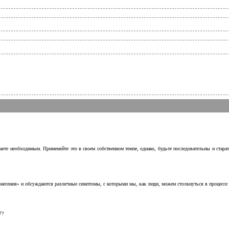
аете необходимым. Применяйте это в своем собственном темпе, однако, будьте последовательны и стара
несения» и обсуждаются различные симптомы, с которыми мы, как люди, можем столкнуться в процессе н
7?