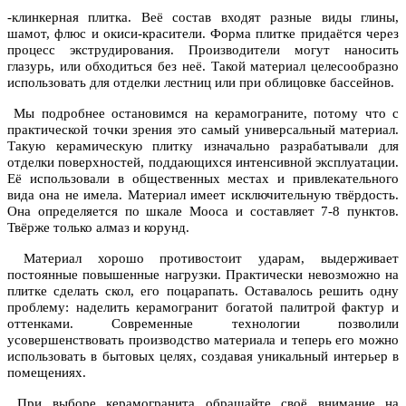
-клинкерная плитка. Веё состав входят разные виды глины,
шамот, флюс и окиси-красители. Форма плитке придаётся через
процесс экструдирования. Производители могут наносить
глазурь, или обходиться без неё. Такой материал целесообразно
использовать для отделки лестниц или при облицовке бассейнов.
Мы подробнее остановимся на керамограните, потому что с
практической точки зрения это самый универсальный материал.
Такую керамическую плитку изначально разрабатывали для
отделки поверхностей, поддающихся интенсивной эксплуатации.
Её использовали в общественных местах и привлекательного
вида она не имела. Материал имеет исключительную твёрдость.
Она определяется по шкале Мооса и составляет 7-8 пунктов.
Твёрже только алмаз и корунд.
Материал хорошо противостоит ударам, выдерживает
постоянные повышенные нагрузки. Практически невозможно на
плитке сделать скол, его поцарапать. Оставалось решить одну
проблему: наделить керамогранит богатой палитрой фактур и
оттенками. Современные технологии позволили
усовершенствовать производство материала и теперь его можно
использовать в бытовых целях, создавая уникальный интерьер в
помещениях.
При выборе керамогранита обращайте своё внимание на