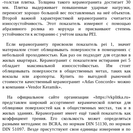
-толстая плитка. Толщина такого керамогранита достигает 30
мм. Плитка выдерживает повышенные ударные нагрузки,
переносит хорошо большой вес поставленных на неё объектов.
Второй важной характеристикой керамогранита считается
износоустойчивость. Этот показатель измеряют с помощью
абразивного ролика из корунда и присваивают степень
устойчивости к истиранию с учётом шкалы PEI.
Если керамограниту присвоили показатель pei 1, значит
материалом стоит облицовывать поверхности в помещениях с
небольшой проходимостью. Как раз он подходит для отделки в
жилых квартирах. Керамогранит с показателем истирания pei 5
обладает максимальной износостойкостью. Им стоит
облицовывать поверхности в общественных метах, таких как
вокзалы или аэропорты. Купить по выгодной рыночной
стоимости качественный керамогранит «Atlas Concorde» можно
в компании «Vendor Keramik».
На официальном сайте организации «https://vkplitka.ru»
представлен широкий ассортимент керамической плитки для
облицовки поверхностей как в общественных местах, так и в
жилых зданиях. Керамогранит имеет ещё такой показатель как
коэффициент трения. Его скользкость может определяться
разными методами: по BCRA, по нормам DIN 51130, по нормам
DIN 51097. Везде присутствуют свои единицы измерения и по