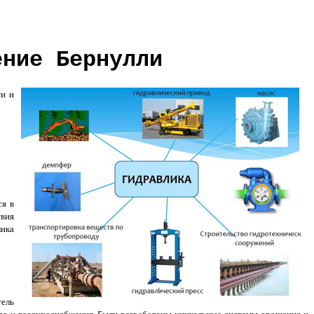
ение Бернулли
ти и
ся в
твия
лика
тель