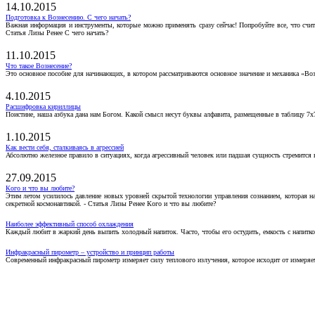
14.10.2015
Подготовка к Вознесению. С чего начать?
Важная информация и инструменты, которые можно применять сразу сейчас! Попробуйте все, что счит
Статья Лизы Ренее С чего начать?
11.10.2015
Что такое Вознесение?
Это основное пособие для начинающих, в котором рассматриваются основное значение и механика «Воз
4.10.2015
Расшифровка кириллицы
Поистине, наша азбука дана нам Богом. Какой смысл несут буквы алфавита, размещенные в таблицу 7х
1.10.2015
Как вести себя, сталкиваясь в агрессией
Абсолютно железное правило в ситуациях, когда агрессивный человек или падшая сущность стремится ва
27.09.2015
Кого и что вы любите?
Этим летом усилилось давление новых уровней скрытой технологии управления сознанием, которая н
секретной космонавтикой. - Статья Лизы Ренее Кого и что вы любите?
Наиболее эффективный способ охлаждения
Каждый любит в жаркий день выпить холодный напиток. Часто, чтобы его остудить, емкость с напитко
Инфракрасный пирометр – устройство и принцип работы
Современный инфракрасный пирометр измеряет силу теплового излучения, которое исходит от измеряем