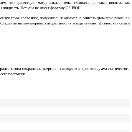
аем, что существует материальная точка, слышали про такое понятие как
ная жидкость. Нет, она не имеет формулу С2Н5ОН.
пользуя такое состояние, получилось закономерно описать движение реальной
е. Студенты на инженерных специальностях всегда изучают физический смысл
анее закона сохранения энергии, из которого видно, что сумма статического
есте постоянна.