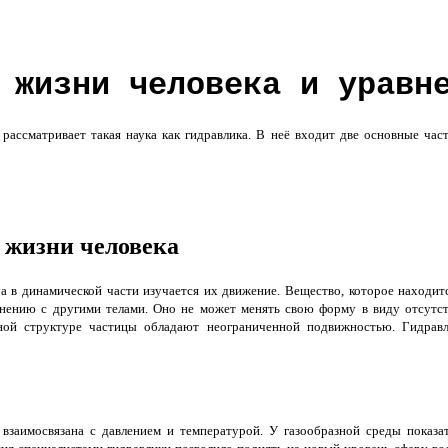
 жизни человека и уравн
ассматривает такая наука как гидравлика. В неё входит две основные час
 жизни человека
а в динамической части изучается их движение. Вещество, которое находит
внению с другими телами. Оно не может менять свою форму в виду отсутс
рной структуре частицы обладают неограниченной подвижностью. Гидрав
взаимосвязана с давлением и температурой. У газообразной среды показа