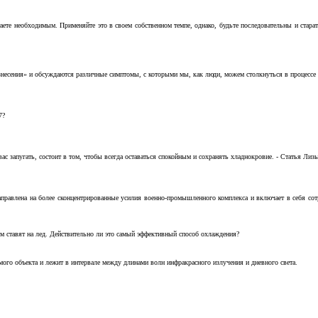
аете необходимым. Применяйте это в своем собственном темпе, однако, будьте последовательны и стара
несения» и обсуждаются различные симптомы, с которыми мы, как люди, можем столкнуться в процессе н
7?
с запугать, состоит в том, чтобы всегда оставаться спокойным и сохранять хладнокровие. - Статья Лизы 
аправлена на более сконцентрированные усилия военно-промышленного комплекса и включает в себя с
м ставят на лед. Действительно ли это самый эффективный способ охлаждения?
ого объекта и лежит в интервале между длинами волн инфракрасного излучения и дневного света.