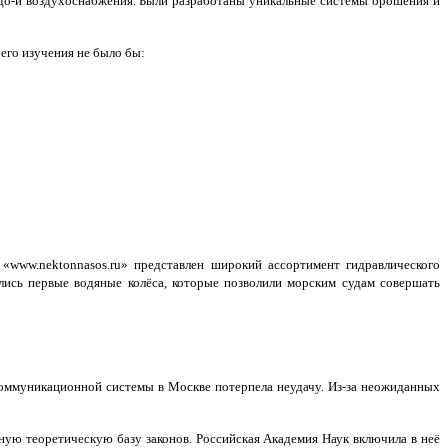
одо-и воздухоснабжения. Были разработаны уникальные системы орошения и
з его изучения не было бы:
www.nektonnasos.ru» представлен широкий ассортимент гидравлического
лись первые водяные колёса, которые позволили морским судам совершать
коммуникационной системы в Москве потерпела неудачу. Из-за неожиданных
ную теоретическую базу законов. Российская Академия Наук включила в неё