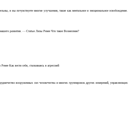
тельны, и вы почувствуете многие улучшения, такие как ментальное и эмоциональное освобождение.
ашего развития. - - Статья Лизы Ренее Что такое Вознесение?
Ренее Как вести себя, сталкиваясь в агрессией
отрудничество вооруженных сил человечества и многих группировок других измерений, управляющих