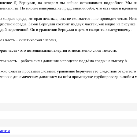
внение Д. Бернулли, на котором мы сейчас остановимся подробнее. Мы зн
альный газ. Но многие наверняка не представляли себе, что есть ещё и идеаль
 жидкая среда, которая невязкая, она не сжимается и не проводит тепло. Ис
костной среды. Закон Бернулли состоит из двух частей, как видно на рисунк
дой переменной. Он в уравнении Бернулли в целом сводится к следующему:
вая часть – кинетическая энергия,
орая часть - это потенциальная энергия относительно силы тяжести,
етья часть – работа силы давления в процессе подъёма среды на высоту h.
но сказать простыми словами: уравнение Бернулли это следствие открытого р
ления с динамическим давлением на всём промежутке трубопровода в любом м
вания