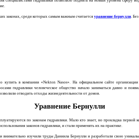
ения специалистами гидравлики позволило поднять на новый уровень сферу в
ие.
ких законах, среди которых самым важным считается
уравнение бернулли
. Бе
купить в компании «Nekton Nasos». На официальном сайте организации «
осами гидравлики человеческое общество начало заниматься давно и появи
озволили отводить отходы жизнедеятельности от домов.
Уравнение Бернулли
плуатируются по законам гидравлики. Мало кто знает, но прокладка первой 
спользования законов гидравлики, и стали применять их на практике.
и внимательно изучили труды Даниила Бернулли и разработали свою уникаль