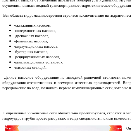
плотности зависит от изменения параметра температуры и давления. Изуч
осушения, появился водный транспорт, разное гидротехническое оборудован
Вся область гидромашиностроения строится исключительно на гидравличес
-скважинных насосов,
-поверхностных насосов,
-дренажных насосов,
-фекальных насосов,
-циркуляционных насосов,
-бустерных насосов,
-рециркуляционых насосов,
-канализационных установок,
-насосных станций.
Данное насосное оборудование по выгодной рыночной стоимости можно 
оборудования отечественных и всемирно известных производителей. Вопр
передвижение по воде, появились первые коммуникационные сети, которые п
Современные инженерные сети обязательно проектируются, строятся и экс
гидроударов трубы просто разорвало, и тогда специалисты поняли важность и
Он