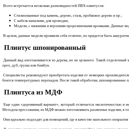
Всего встречается несколько разновидностей ПВХ плинтусов:
Стилизованные под камень, дерево, сталь, пробковое дерево и пр.;
С кабель-каналами, для проводки;
Модели, с нижними и верхними прорезинеными кромками. Данные моде
В целом, данные модели проявили себя отлично, но придется быть аккуратны
Плинтус шпонированный
Данный вид изготавливается из дерева, но не цельного. Такой отделочный 
орех, дуб, груша или бамбук.
Специалисты рекомендуют приобретать изделия от немецких производителей
боится температурных перепадов. После такой обработки, шпонированные п
Плинтуса из МДФ
Еще один «деревянный вариант», который отличается экологичностью и не
Методом прессования, из МДФ можно изготавливать различные изделия, в то
Они идеально подходят для помещений, где в качестве напольного покрытия 