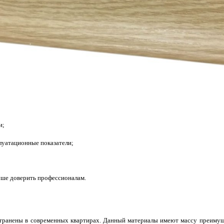
и;
луатационные показатели;
чше доверить профессионалам.
странены в современных квартирах. Данный материалы имеют массу преимуще