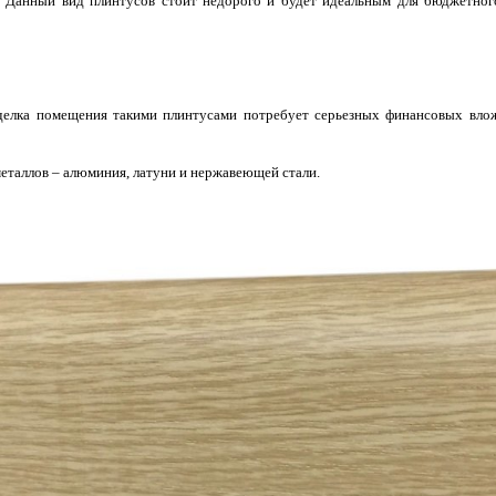
 Данный вид плинтусов стоит недорого и будет идеальным для бюджетного
делка помещения такими плинтусами потребует серьезных финансовых вло
металлов – алюминия, латуни и нержавеющей стали.