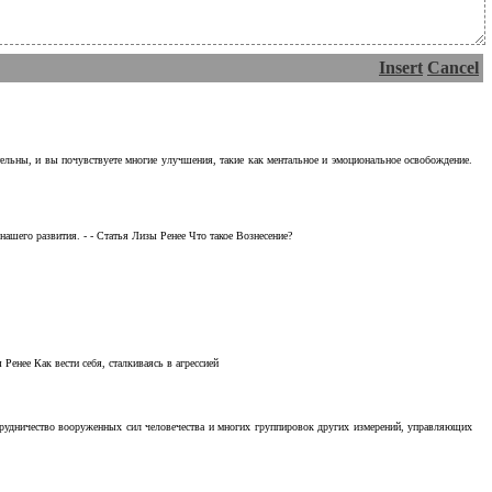
Insert
Cancel
тельны, и вы почувствуете многие улучшения, такие как ментальное и эмоциональное освобождение.
ашего развития. - - Статья Лизы Ренее Что такое Вознесение?
Ренее Как вести себя, сталкиваясь в агрессией
отрудничество вооруженных сил человечества и многих группировок других измерений, управляющих