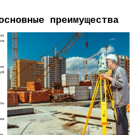
основные преимущества
ных
ном
 не
щей
ить
ная
де,