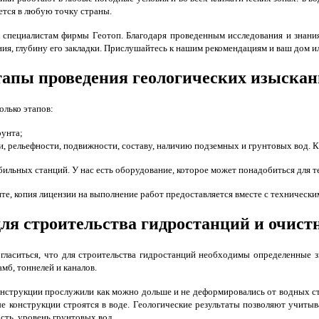
яется в любую точку страны.
к специалистам фирмы Геотоп. Благодаря проведенным исследования и знани
, глубину его закладки. Прислушайтесь к нашим рекомендациям и ваш дом или
апы проведения геологических изыска
олько этапов:
рунта;
и, рельефности, подвижности, составу, наличию подземных и грунтовых вод.
ильных станций. У нас есть оборудование, которое может понадобиться для т
е, копия лицензии на выполнение работ предоставляется вместе с технически
ля строительства гидростанций и очис
гласиться, что для строительства гидростанций необходимы определенные з
амб, тоннелей и каналов.
струкции прослужили как можно дольше и не деформировались от водных стихи
е конструкции строятся в воде. Геологические результаты позволяют учитыв
ть, уровень грунтовых вод.