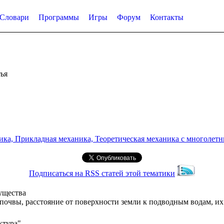
Словари
Программы
Игры
Форум
Контакты
ья
а, Прикладная механика, Теоретическая механика с многолетним
Подписаться на RSS статей этой тематики
ущества
 почвы, расстояние от поверхности земли к подводным водам, их
ктура"