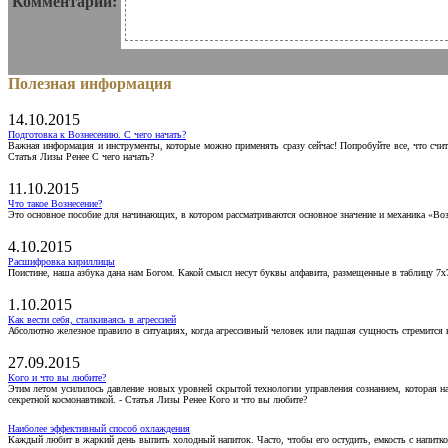
Комментарии:
Полезная информация
14.10.2015
Подготовка к Вознесению. С чего начать?
Важная информация и инструменты, которые можно применять сразу сейчас! Попробуйте все, что счит
Статья Лизы Ренее С чего начать?
11.10.2015
Что такое Вознесение?
Это основное пособие для начинающих, в котором рассматриваются основное значение и механика «Воз
4.10.2015
Расшифровка кириллицы
Поистине, наша азбука дана нам Богом. Какой смысл несут буквы алфавита, размещенные в таблицу 7х
1.10.2015
Как вести себя, сталкиваясь в агрессией
Абсолютно железное правило в ситуациях, когда агрессивный человек или падшая сущность стремится ва
27.09.2015
Кого и что вы любите?
Этим летом усилилось давление новых уровней скрытой технологии управления сознанием, которая н
секретной космонавтикой. - Статья Лизы Ренее Кого и что вы любите?
Наиболее эффективный способ охлаждения
Каждый любит в жаркий день выпить холодный напиток. Часто, чтобы его остудить, емкость с напитко