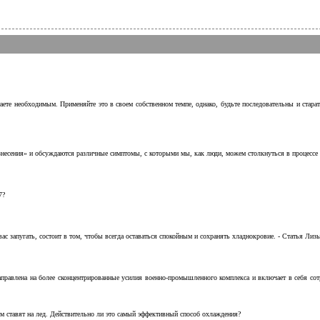
аете необходимым. Применяйте это в своем собственном темпе, однако, будьте последовательны и стара
несения» и обсуждаются различные симптомы, с которыми мы, как люди, можем столкнуться в процессе н
7?
с запугать, состоит в том, чтобы всегда оставаться спокойным и сохранять хладнокровие. - Статья Лизы 
аправлена на более сконцентрированные усилия военно-промышленного комплекса и включает в себя с
м ставят на лед. Действительно ли это самый эффективный способ охлаждения?