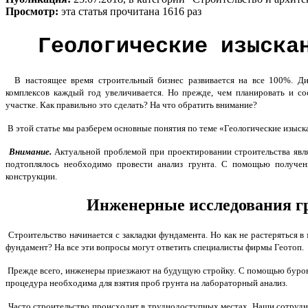
Просмотр:
эта статья прочитана 1616 раз
Геологические изыска
В настоящее время строительный бизнес развивается на все 100%. Ди
комплексов каждый год увеличивается. Но прежде, чем планировать и со
участке. Как правильно это сделать? На что обратить внимание?
В этой статье мы разберем основные понятия по теме «Геологические изыск
Внимание.
Актуальной проблемой при проектировании строительства явля
подтоплялось необходимо провести анализ грунта. С помощью получен
конструкции.
Инженерные исследования гр
Строительство начинается с закладки фундамента. Но как не растеряться 
фундамент? На все эти вопросы могут ответить специалисты фирмы Геотоп.
Прежде всего, инженеры приезжают на будущую стройку. С помощью буровой
процедура необходима для взятия проб грунта на лабораторный анализ.
Часто строительство происходит в труднодоступных местах. Наши сотрудни