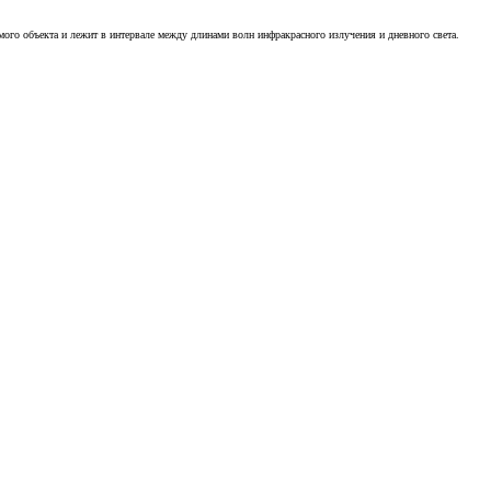
ого объекта и лежит в интервале между длинами волн инфракрасного излучения и дневного света.