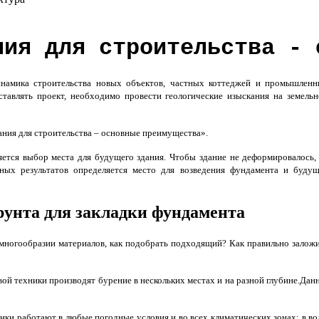
ния для строительства - 
намика строительства новых объектов, частных коттеджей и промышлен
ставлять проект, необходимо провести геологические изыскания на земель
ания для строительства – основные преимущества».
ется выбор места для будущего здания. Чтобы здание не деформировалось,
ных результатов определяется место для возведения фундамента и буду
унта для закладки фундамента
в многообразии материалов, как подобрать подходящий? Как правильно залож
 техники производят бурение в нескольких местах и на разной глубине.Дан
ки работают в любые погодные условия и во всех климатических зонах: в во