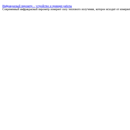
Инфракрасный пирометр – устройство и принцип работы
Современный инфракрасный пирометр измеряет силу теплового излучения, которое исходит от измеряем