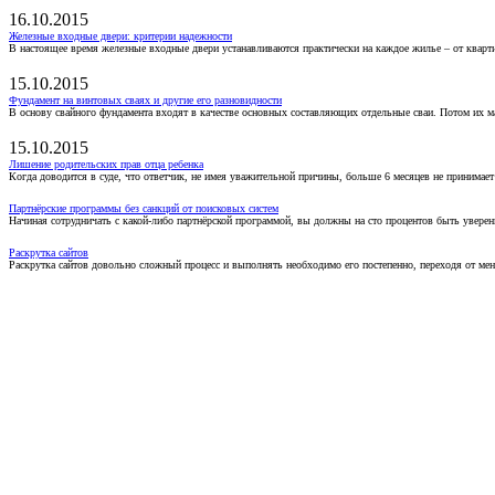
16.10.2015
Железные входные двери: критерии надежности
В настоящее время железные входные двери устанавливаются практически на каждое жилье – от кварт
15.10.2015
Фундамент на винтовых сваях и другие его разновидности
В основу свайного фундамента входят в качестве основных составляющих отдельные сваи. Потом их 
15.10.2015
Лишение родительских прав отца ребенка
Когда доводится в суде, что ответчик, не имея уважительной причины, больше 6 месяцев не принимае
Партнёрские программы без санкций от поисковых систем
Начиная сотрудничать с какой-либо партнёрской программой, вы должны на сто процентов быть уверены
Раскрутка сайтов
Раскрутка сайтов довольно сложный процесс и выполнять необходимо его постепенно, переходя от ме