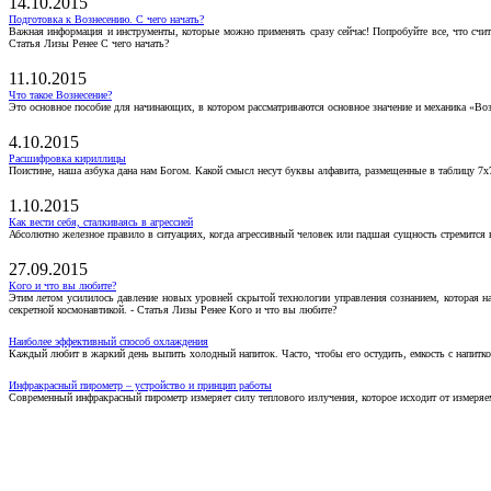
14.10.2015
Подготовка к Вознесению. С чего начать?
Важная информация и инструменты, которые можно применять сразу сейчас! Попробуйте все, что счит
Статья Лизы Ренее С чего начать?
11.10.2015
Что такое Вознесение?
Это основное пособие для начинающих, в котором рассматриваются основное значение и механика «Воз
4.10.2015
Расшифровка кириллицы
Поистине, наша азбука дана нам Богом. Какой смысл несут буквы алфавита, размещенные в таблицу 7х
1.10.2015
Как вести себя, сталкиваясь в агрессией
Абсолютно железное правило в ситуациях, когда агрессивный человек или падшая сущность стремится ва
27.09.2015
Кого и что вы любите?
Этим летом усилилось давление новых уровней скрытой технологии управления сознанием, которая н
секретной космонавтикой. - Статья Лизы Ренее Кого и что вы любите?
Наиболее эффективный способ охлаждения
Каждый любит в жаркий день выпить холодный напиток. Часто, чтобы его остудить, емкость с напитко
Инфракрасный пирометр – устройство и принцип работы
Современный инфракрасный пирометр измеряет силу теплового излучения, которое исходит от измеряем