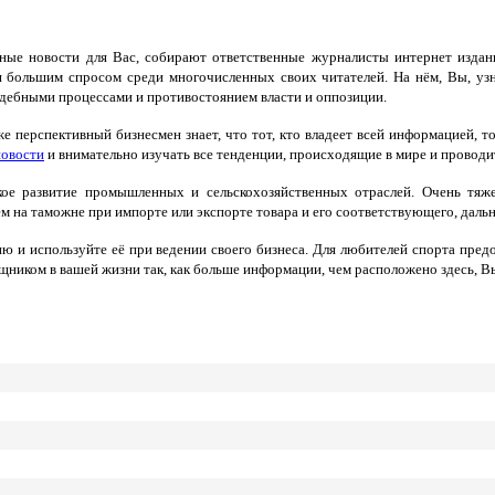
ные новости для Вас, собирают ответственные журналисты интернет издан
ся большим спросом среди многочисленных своих читателей. На нём, Вы, уз
дебными процессами и противостоянием власти и оппозиции.
перспективный бизнесмен знает, что тот, кто владеет всей информацией, т
новости
и внимательно изучать все тенденции, происходящие в мире и проводи
ое развитие промышленных и сельскохозяйственных отраслей. Очень тяж
ем на таможне при импорте или экспорте товара и его соответствующего, дал
 и используйте её при ведении своего бизнеса. Для любителей спорта пре
иком в вашей жизни так, как больше информации, чем расположено здесь, Вы,