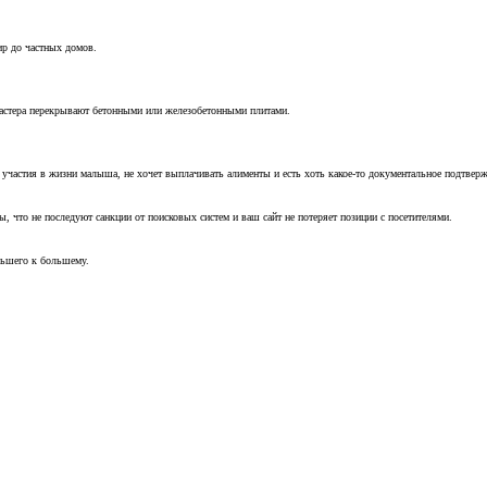
ир до частных домов.
мастера перекрывают бетонными или железобетонными плитами.
т участия в жизни малыша, не хочет выплачивать алименты и есть хоть какое-то документальное подтвер
, что не последуют санкции от поисковых систем и ваш сайт не потеряет позиции с посетителями.
ньшего к большему.