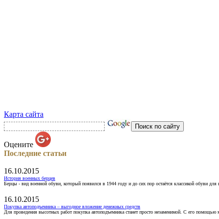
Карта сайта
Оцените
Последние статьи
16.10.2015
История военных берцев
Берцы - вид военной обуви, который появился в 1944 году и до сих пор остаётся классикой обуви для
16.10.2015
Покупка автоподъемника – выгодное вложение денежных средств
Для проведения высотных работ покупка автоподъемника станет просто незаменимой. С его помощью 