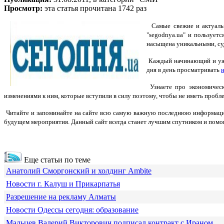
Просмотр:
эта статья прочитана 1742 раз
Самые свежие и актуаль
"segodnya.ua" и пользует
насыщена уникальными, су
Каждый начинающий и уже 
дня в день просматривать
Узнаете про экономическ
изменениями к ним, которые вступили в силу поэтому, чтобы не иметь пробл
Читайте и запоминайте на сайте всю самую важную последнюю информацию
будущем мероприятия. Данный сайт всегда станет лучшим спутником и помощн
Еще статьи по теме
Анатолий Сморгонский и холдинг Ambite
Новости г. Калуш и Прикарпатья
Разрешение на рекламу Алматы
Новости Одессы сегодня: образование
Мальцев Валерий Викторович подписал контракт с Ираном