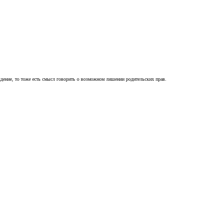
ждение, то тоже есть смысл говорить о возможном лишении родительских прав.