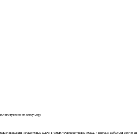
 военнослужащих по всему миру.
можно выполнять поставленные задачи в самых труднодоступных местах, к которым добраться другим с