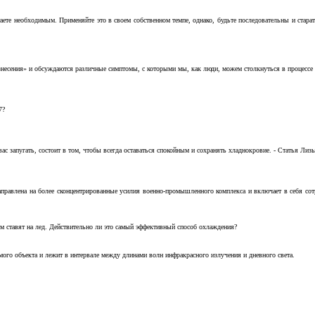
аете необходимым. Применяйте это в своем собственном темпе, однако, будьте последовательны и стара
несения» и обсуждаются различные симптомы, с которыми мы, как люди, можем столкнуться в процессе н
7?
с запугать, состоит в том, чтобы всегда оставаться спокойным и сохранять хладнокровие. - Статья Лизы 
аправлена на более сконцентрированные усилия военно-промышленного комплекса и включает в себя с
м ставят на лед. Действительно ли это самый эффективный способ охлаждения?
ого объекта и лежит в интервале между длинами волн инфракрасного излучения и дневного света.