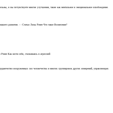
тельны, и вы почувствуете многие улучшения, такие как ментальное и эмоциональное освобождение.
ашего развития. - - Статья Лизы Ренее Что такое Вознесение?
Ренее Как вести себя, сталкиваясь в агрессией
отрудничество вооруженных сил человечества и многих группировок других измерений, управляющих