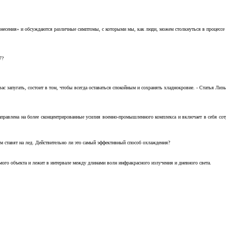
несения» и обсуждаются различные симптомы, с которыми мы, как люди, можем столкнуться в процессе н
7?
с запугать, состоит в том, чтобы всегда оставаться спокойным и сохранять хладнокровие. - Статья Лизы 
аправлена на более сконцентрированные усилия военно-промышленного комплекса и включает в себя с
м ставят на лед. Действительно ли это самый эффективный способ охлаждения?
ого объекта и лежит в интервале между длинами волн инфракрасного излучения и дневного света.