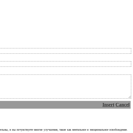
Insert
Cancel
тельны, и вы почувствуете многие улучшения, такие как ментальное и эмоциональное освобождение.