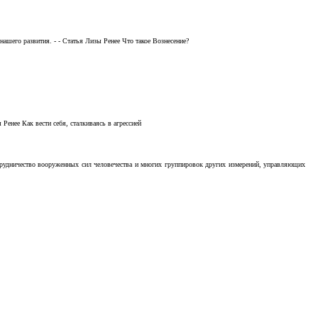
ашего развития. - - Статья Лизы Ренее Что такое Вознесение?
Ренее Как вести себя, сталкиваясь в агрессией
отрудничество вооруженных сил человечества и многих группировок других измерений, управляющих