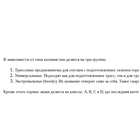
В зависимости от типа катания они делятся на три группы.
Трассовые предназначены для спусков с подготовленных склонов гор
Универсальные. Подходят как для подготовленных трасс, так и для «р
Экстремальные (freeski). Их название говорит само за себя. Такое сна
Кроме этого горные лыжи делятся на классы: A, B, C и D, где последняя катег