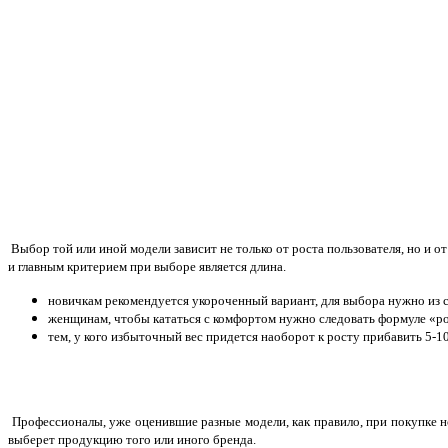
Выбор той или иной модели зависит не только от роста пользователя, но и о
и главным критерием при выборе является длина.
новичкам рекомендуется укороченный вариант, для выбора нужно из св
женщинам, чтобы кататься с комфортом нужно следовать формуле «ро
тем, у кого избыточный вес придется наоборот к росту прибавить 5-1
Профессионалы, уже оценившие разные модели, как правило, при покупке но
выберет продукцию того или иного бренда.