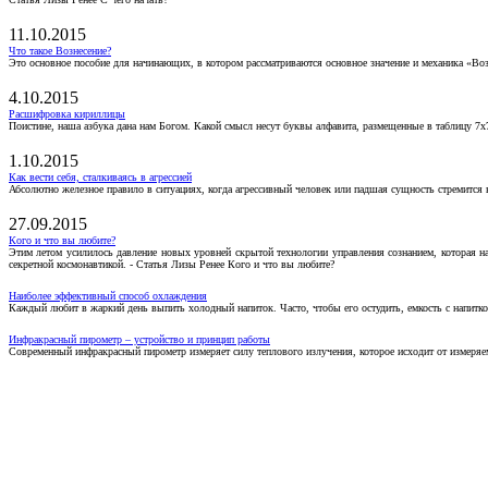
11.10.2015
Что такое Вознесение?
Это основное пособие для начинающих, в котором рассматриваются основное значение и механика «Воз
4.10.2015
Расшифровка кириллицы
Поистине, наша азбука дана нам Богом. Какой смысл несут буквы алфавита, размещенные в таблицу 7х
1.10.2015
Как вести себя, сталкиваясь в агрессией
Абсолютно железное правило в ситуациях, когда агрессивный человек или падшая сущность стремится ва
27.09.2015
Кого и что вы любите?
Этим летом усилилось давление новых уровней скрытой технологии управления сознанием, которая н
секретной космонавтикой. - Статья Лизы Ренее Кого и что вы любите?
Наиболее эффективный способ охлаждения
Каждый любит в жаркий день выпить холодный напиток. Часто, чтобы его остудить, емкость с напитко
Инфракрасный пирометр – устройство и принцип работы
Современный инфракрасный пирометр измеряет силу теплового излучения, которое исходит от измеряем