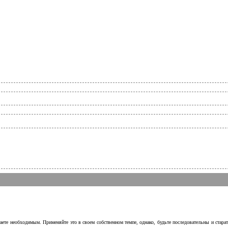
аете необходимым. Применяйте это в своем собственном темпе, однако, будьте последовательны и стара