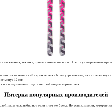
т стиля катания, техники, профессионализма и т. п. Но есть универсальные пр
оего роста вычесть 20 см, такие лыжи более управляемые, на них легче научи
ст-минус 12 см»;
0 см и предпочтение отдать жесткой модели горных лыж.
Пятерка популярных производителей
вой пары лыж выбирают один и тот же бренд. Но есть компании, которые нас