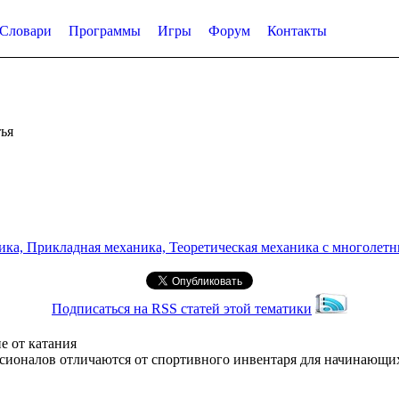
Словари
Программы
Игры
Форум
Контакты
ья
а, Прикладная механика, Теоретическая механика с многолетним
Подписаться на RSS статей этой тематики
е от катания
сионалов отличаются от спортивного инвентаря для начинающи