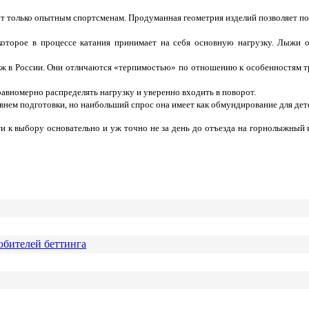
ут только опытным спортсменам. Продуманная геометрия изделий позволяет 
которое в процессе катания принимает на себя основную нагрузку. Лыжи о
ж в России. Они отличаются «терпимостью» по отношению к особенностям тра
равномерно распределять нагрузку и уверенно входить в поворот.
нем подготовки, но наибольший спрос она имеет как обмундирование для дете
ти к выбору основательно и уж точно не за день до отъезда на горнолыжны
юбителей беттинга