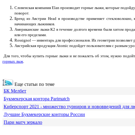
Словенская компания Elan производит горные лыжи, которые подойд
поворот.
Бренд из Австрии Head в производстве применяет стекловолокно, 
начинающих лыжников.
Американские лыжи К2 в течение долгого времени были хитом прода
или его пределами.
Rossignol — инвентарь для профессионалов. Их геометрия позволяет 
Австрийская продукция Atomic подойдет пользователям с разным уров
Для того, чтобы купить горные лыжи и не пожалеть об этом, нужно подой
горных лыж
.
Еще статьи по теме
БК Мелбет
Букмекерская контора Parimatch
Киберспорт 2021 - множество турниров и нововведений для л
Лучшие Букмекерские конторы России
Пари матч зеркало