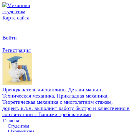
Карта сайта
Войти
Регистрация
Преподаватель дисциплины Детали машин,
Техническая механика, Прикладная механика,
Теоретическая механика с многолетним стажем,
доцент, к.т.н. выполнит работу быстро и качественно в
соответствии с Вашими требованиями
Главная
Студентам
Школьникам