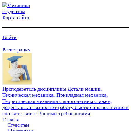
Карта сайта
Войти
Регистрация
Преподаватель дисциплины Детали машин,
Техническая механика, Прикладная механика,
Теоретическая механика с многолетним стажем,
доцент, к.т.н. выполнит работу быстро и качественно в
соответствии с Вашими требованиями
Главная
Студентам
Школьникам