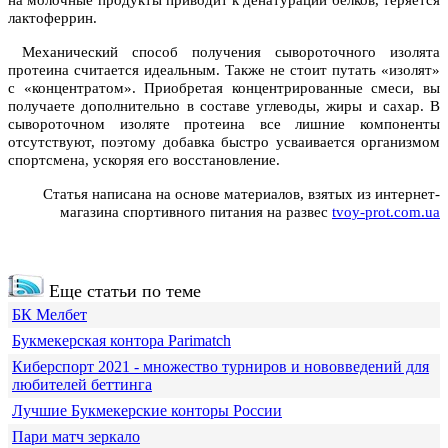
на молочные продукты приводит к денатурации белков, теряется
лактоферрин.
Механический способ получения сывороточного изолята
протеина считается идеальным. Также не стоит путать «изолят»
с «концентратом». Приобретая концентрированные смеси, вы
получаете дополнительно в составе углеводы, жиры и сахар. В
сывороточном изоляте протеина все лишние компоненты
отсутствуют, поэтому добавка быстро усваивается организмом
спортсмена, ускоряя его восстановление.
Статья написана на основе материалов, взятых из интернет-
магазина спортивного питания на развес
tvoy-prot.com.ua
Еще статьи по теме
БК Мелбет
Букмекерская контора Parimatch
Киберспорт 2021 - множество турниров и нововведений для
любителей беттинга
Лучшие Букмекерские конторы России
Пари матч зеркало