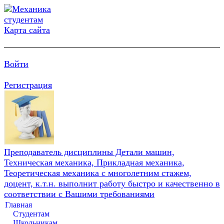
Карта сайта
Войти
Регистрация
Преподаватель дисциплины Детали машин,
Техническая механика, Прикладная механика,
Теоретическая механика с многолетним стажем,
доцент, к.т.н. выполнит работу быстро и качественно в
соответствии с Вашими требованиями
Главная
Студентам
Школьникам