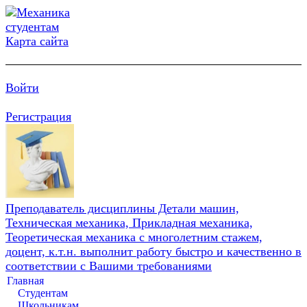
Карта сайта
Войти
Регистрация
Преподаватель дисциплины Детали машин,
Техническая механика, Прикладная механика,
Теоретическая механика с многолетним стажем,
доцент, к.т.н. выполнит работу быстро и качественно в
соответствии с Вашими требованиями
Главная
Студентам
Школьникам