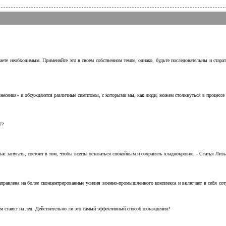
аете необходимым. Применяйте это в своем собственном темпе, однако, будьте последовательны и стара
несения» и обсуждаются различные симптомы, с которыми мы, как люди, можем столкнуться в процессе н
7?
с запугать, состоит в том, чтобы всегда оставаться спокойным и сохранять хладнокровие. - Статья Лизы 
аправлена на более сконцентрированные усилия военно-промышленного комплекса и включает в себя с
м ставят на лед. Действительно ли это самый эффективный способ охлаждения?