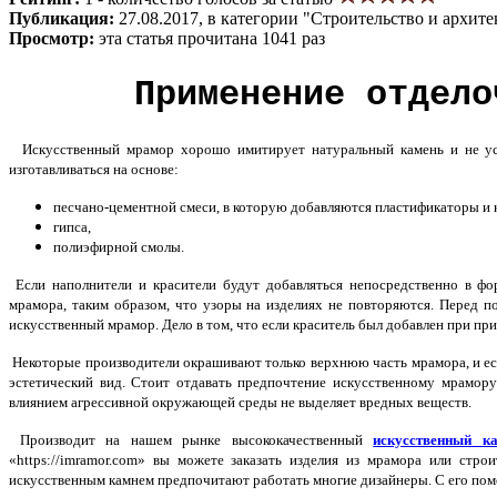
Публикация:
27.08.2017, в категории "Строительство и архите
Просмотр:
эта статья прочитана 1041 раз
Применение отдело
Искусственный мрамор хорошо имитирует натуральный камень и не ус
изготавливаться на основе:
песчано-цементной смеси, в которую добавляются пластификаторы и 
гипса,
полиэфирной смолы.
Если наполнители и красители будут добавляться непосредственно в ф
мрамора, таким образом, что узоры на изделиях не повторяются. Перед п
искусственный мрамор. Дело в том, что если краситель был добавлен при пр
Некоторые производители окрашивают только верхнюю часть мрамора, и есл
эстетический вид. Стоит отдавать предпочтение искусственному мрамору
влиянием агрессивной окружающей среды не выделяет вредных веществ.
Производит на нашем рынке высококачественный
искусственный к
«https://imramor.com» вы можете заказать изделия из мрамора или ст
искусственным камнем предпочитают работать многие дизайнеры. С его помо