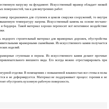
ественную нагрузку на фундамент. Искусственный мрамор обладает низкой
ых поверхностей, так и для внутренних работ.
мрамор предназначен для ступенек и цоколя снаружи сооружений, то внутри
овышенную температуру нагрева. Искусственный камень на основе песчано-
 и бордюра. Такой материал хорошо переносит всё негативное воздействие
зки.
ь недорого строительный материал для мраморных дорожек, обустройства
дивительными мраморными скамейками. Из искусственного камня получается
еских изделий.
мраморные ступеньки и перила. Из искусственного камня делают прочные
привлекательного внешнего вида. Его всегда можно отреставрировать при
фигурной отделки. В помещениях с повышенной влажностью все стены и полы
ается и не деформируется. Материал не поддерживает процесс горения и не
стоит обустроить кухонную рабочую поверхность.