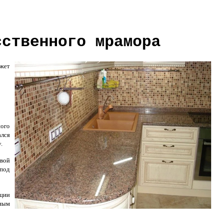
сственного мрамора
жет
ного
ался
.
свой
 под
ции
нным