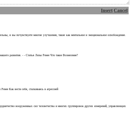
Insert
Cancel
тельны, и вы почувствуете многие улучшения, такие как ментальное и эмоциональное освобождение.
ашего развития. - - Статья Лизы Ренее Что такое Вознесение?
Ренее Как вести себя, сталкиваясь в агрессией
отрудничество вооруженных сил человечества и многих группировок других измерений, управляющих