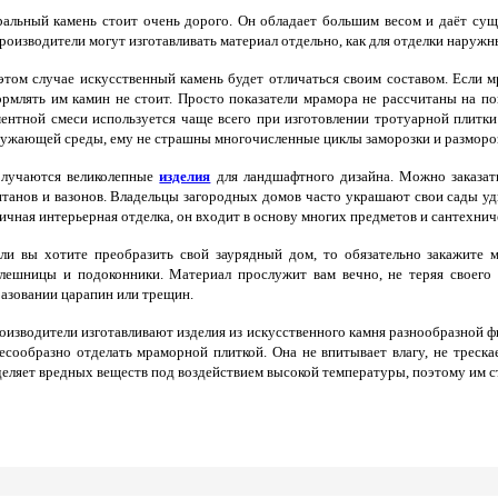
ральный камень стоит очень дорого. Он обладает большим весом и даёт сущ
производители могут изготавливать материал отдельно, как для отделки наружн
этом случае искусственный камень будет отличаться своим составом. Если 
рмлять им камин не стоит. Просто показатели мрамора не рассчитаны на п
ентной смеси используется чаще всего при изготовлении тротуарной плитки
ужающей среды, ему не страшны многочисленные циклы заморозки и разморо
лучаются великолепные
изделия
для ландшафтного дизайна. Можно заказат
танов и вазонов. Владельцы загородных домов часто украшают свои сады у
ичная интерьерная отделка, он входит в основу многих предметов и сантехнич
и вы хотите преобразить свой заурядный дом, то обязательно закажите 
лешницы и подоконники. Материал прослужит вам вечно, не теряя своего 
азовании царапин или трещин.
изводители изготавливают изделия из искусственного камня разнообразной 
есообразно отделать мраморной плиткой. Она не впитывает влагу, не треск
еляет вредных веществ под воздействием высокой температуры, поэтому им 