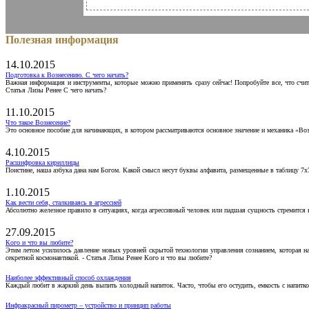
Полезная информация
14.10.2015
Подготовка к Вознесению. С чего начать?
Важная информация и инструменты, которые можно применять сразу сейчас! Попробуйте все, что счит
Статья Лизы Ренее С чего начать?
11.10.2015
Что такое Вознесение?
Это основное пособие для начинающих, в котором рассматриваются основное значение и механика «Воз
4.10.2015
Расшифровка кириллицы
Поистине, наша азбука дана нам Богом. Какой смысл несут буквы алфавита, размещенные в таблицу 7х
1.10.2015
Как вести себя, сталкиваясь в агрессией
Абсолютно железное правило в ситуациях, когда агрессивный человек или падшая сущность стремится ва
27.09.2015
Кого и что вы любите?
Этим летом усилилось давление новых уровней скрытой технологии управления сознанием, которая н
секретной космонавтикой. - Статья Лизы Ренее Кого и что вы любите?
Наиболее эффективный способ охлаждения
Каждый любит в жаркий день выпить холодный напиток. Часто, чтобы его остудить, емкость с напитко
Инфракрасный пирометр – устройство и принцип работы