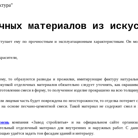
ктура"
чных материалов из иску
тупает ему по прочностным и эксплуатационным характеристикам. Он мо
красители,
орму, то образуются разводы и прожилки, имитирующие фактуру натураль
окупкой отделочных материалов обязательно следует уточнять, как окрашив
иготовлении смеси в форму, то полученное изделие прокрашено на всю толщину
и лицевая часть будет повреждена по неосторожности, то отделка потеряет 
 на основе песчано-цементной смеси. Такой материал не содержит смол и
амень
компания «Завод стройлитья» и на официальном сайте организа
роительный отделочный материал для внутренних и наружных работ. С да
щью удаётся задать тон фасадам зданий и интерьеру.