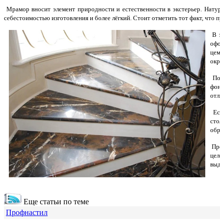
Мрамор вносит элемент природности и естественности в экстерьер. Нату
себестоимостью изготовления и более лёгкий. Стоит отметить тот факт, что 
В 
офо
цем
окр
По
фон
отл
Есл
сто
обр
Про
цел
выд
Еще статьи по теме
Профнастил