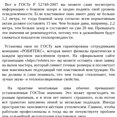
Вот в ГОСТе Р 52749-2007 вы можете сами посмотреть
информацию о боковом зазоре и заодно поднять свой уровень
осведомлённости. Если пластиковое окно имеет дину не больше
1,2 метра, то тогда боковой зазор согласно всем нормативным
актам должен составлять 15 мм. Чем больше дина, например, 2,2
метра, тем больше зазор и составляет он уже 20 мм. Превышать
эти значения не рекомендуется, потому что в дальнейшем будут
снижаться показатели теплопроводности.
Установка окон по ГОСТу вам гарантирована сотрудниками
компании «РОБИТЕКС», которая имеет филиалы практически в
каждом крупном населённом пункте. На официальном сайте
организации «https://robitex.ru» вы можете оставить свою заявку
на вызов мастера, который снимет точные размеры и посоветует
вам максимально подходящий тип пластиковой конструкции. Но
вы должны и сами понимать, что чем толще стеклопакет, тем
лучше звуко- и теплоизоляционные свойства.
На практике монтажные швы обычно превышают
установленные ГОСТом значения. Это может происходить по
разным причинам, и в этом нет ничего страшного, если потом
всё грамотно заполнено пеной за несколько подходов. Иногда
пространство заполняется жёстким утеплителем. Главное, чтобы
работали профессионалы и тогда вы не почувствуете проблем
при дальнейшей эксплуатации пластиковых окон.