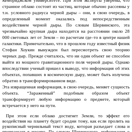
Кембриджском университете.
При этом эксперты уверены, что
странное облако состоит из частиц, которые обычно рассеяны у
т.н. условного радиуса черной дыры – они, в свою очередь, в
определенный момент оказались под непосредственным
воздействием черной дыры.
По словам Шервинского, эта
чрезвычайно крупная дыра находится на расстоянии около 28
000 световых лет от Земли – по расчетам где–то в центре нашей
галактики. Примечательно, что в прошлом году известный физик
Стефан Хоукин вынужден был пересмотреть свою теорию
черных дыр. Прежде считалось, что ни один объект не способен
выйти из мощного гравитационного поля черной дыры. Однако
впоследствии ученый пришел к выводу, что информация об этих
объектах, попавших в космическую дыру, может быть излучена
обратно в трансформированном виде.
Эта извращенная информация, в свою очередь, меняет сущность
объекта. “Зараженный” подобным образом объект
трансформирует любую информацию о предмете, который
встречается у него на пути.
При этом если облако достигнет Земли, то эффект его
воздействия на планету будет сродни тому, как если пролить на
рукописный чернильный текст воду, которая разъедает слова и
превращает в месиво. По словам Шервинского, информация о