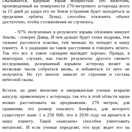
Оказывается, ядерный взрыв мощностью 300 килотонн,
произведенный на поверхности 270-метрового астероида всего
за 15 дней до удара его по Земле (странник будет находиться за
пределами орбиты Луны), способен отклонить объект
достаточно, чтобы столкновения не случилось.
- 97% полученных в результате взрыва обломков минуют
Землю, - говорит Дэвид. И чем дальше будет точка подрыва, тем
сильнее рассеются осколки, тем меньше их попадет в нашу
планету. А о радиации на таком расстоянии и говорить нечего.
Так что все в таком сценарии выглядит хорошо.
Правда, в
некоторых случаях, как гласят результаты другого свежего
исследования, разорванный взрывом астероид может за
несколько часов собраться вновь, и избавиться от него не
получится. Но тут многое зависит от строения и состава
небесной скалы.
Кстати, на днях японские и американские ученые вскрыли
капсулу, привезенную с астероида, так что в этой области науки
можно рассчитывать на продвижение.
270 метров
, для
сравнения, это размер опасного
Апофиса
, для которого
существует шанс 1 к 250 000, что в 2036 году он врежется в
нашу планету. Такой «камушек» способен уничтожить
мегаполис. И если ученые определят, что курс ведет его на