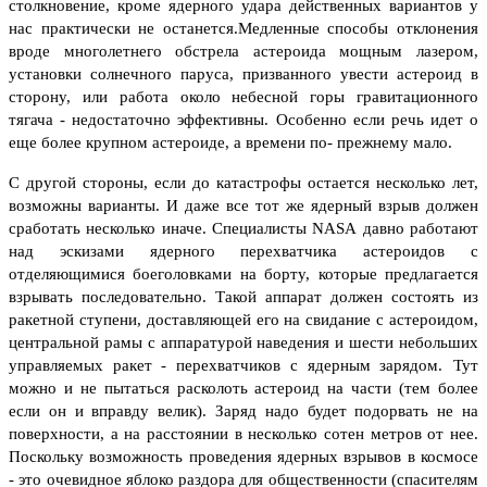
столкновение, кроме ядерного удара действенных вариантов у
нас практически не останется.
Медленные способы отклонения
вроде многолетнего обстрела астероида мощным лазером,
установки солнечного паруса, призванного увести астероид в
сторону, или работа около небесной горы гравитационного
тягача - недостаточно эффективны. Особенно если речь идет о
еще более крупном астероиде, а времени по- прежнему мало.
С другой стороны, если до катастрофы остается несколько лет,
возможны варианты. И даже все тот же ядерный взрыв должен
сработать несколько иначе.
Специалисты
NASA
давно работают
над эскизами ядерного перехватчика астероидов с
отделяющимися боеголовками на борту, которые предлагается
взрывать последовательно. Такой аппарат должен состоять из
ракетной ступени, доставляющей его на свидание с астероидом,
центральной рамы с аппаратурой наведения и шести небольших
управляемых ракет - перехватчиков с ядерным
зарядом
.
Ту
т
можно и не пытаться расколоть астероид на части (тем более
если он и вправду велик). Заряд надо будет подорвать не на
поверхности, а на расстоянии в несколько сотен метров от нее.
Поскольку возможность проведения ядерных взрывов в космосе
- это очевидное яблоко раздора для общественности (спасителям