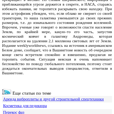
приближающейся угрозе держится в секрете, и НАСА, стараясь
избежать паники, не торопится раскрывать свою находку. При
этом астрофизик убежден, что, если облако не свернет со своей
траектории, то наша галактика уменьшится до своих прежних
размеров, т.е. до изначального состояния рождения вселенной.
Впрочем, ученые уже говорят о возможности спасти население
Земли, по крайней мере, какую–то его часть, запустив
космический ковчег в галактику Андромеды, которая
располагается на удалении 2,1 миллиона световых лет от Земли.
Издание weeklyworldnews, ссылаясь на источник в американском
Белом доме, сообщает, что в Вашингтоне новость об очередном
конце света встретили спокойно и взвешенно, предлагая не
торопить события. Ситуация неясная и очень напоминает
беспокойство по поводу глобального потепления, поэтому стоит
дождаться окончательных выводов специалистов, отметили в
Вашингтоне.
Еще статьи по теме
Аренда виброплиты и другой строительной спецтехники
Косметика для педикюра
Перекос фаз