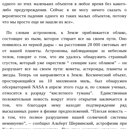
одного из этих маленьких объектов в любое время без какого-
либо предупреждения. Сейчас я не могу ничего сказать о
вероятности падения одного из таких малых объектов, потому
что мы просто еще не нашли их все».
По словам астрономов, к Земле приближается облако,
состоящее из пыли, которое стирает все на своем пути. Оно
появилось из черной дыры – на расстоянии 28 000 световых лет
от нашей планеты. Астрономы, наблюдающие за небесным
телом, говорят о том, что им удалось обнаружить странный
сгусток, который уже окрестили “ сеющим хаос облаком” – он
разрушает все на своем пути: кометы, астероиды, планеты и
звезды. Теперь он направляется к Земле.
Космический объект,
простирающийся на 10 миллионов миль, был обнаружен
обсерваторией
NASA
в апреле этого года и, по словам ученых,
относится к разряду “кислотного тумана”. Единственная
положительная новость вокруг этого открытия заключается в
том, что благодаря нему находят подтверждение ряд
высказанных ранее в физике предположений. “Плохая новость –
в том, что полное разрушение нашей солнечной системы
неминуемо”, – сообщил Альберт Шервинский, астрофизик при