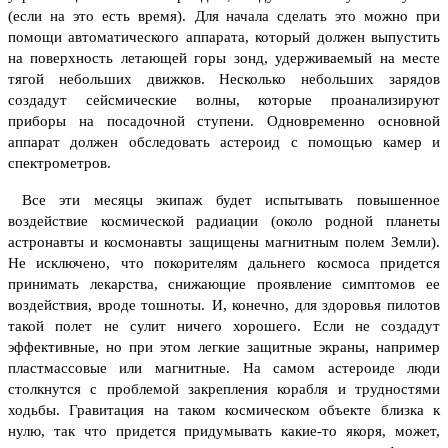
(если на это есть время).
Для начала сделать это можно при
помощи автоматического аппарата, который должен выпустить
на поверхность летающей горы зонд, удерживаемый на месте
тягой небольших движков. Несколько небольших зарядов
создадут сейсмические волны, которые проанализируют
приборы на посадочной ступени. Одновременно основной
аппарат должен обследовать астероид с помощью камер и
спектрометров.
Все эти месяцы экипаж будет испытывать повышенное
воздействие космической радиации (около родной планеты
астронавты и космонавты защищены магнитным полем Земли).
Не исключено, что покорителям дальнего космоса придется
принимать лекарства, снижающие проявление симптомов ее
воздействия, вроде тошноты.
И, конечно, для здоровья пилотов
такой полет не сулит ничего хорошего. Если не создадут
эффективные, но при этом легкие защитные экраны, например
пластмассовые или магнитные.
На самом астероиде люди
столкнутся с проблемой закрепления корабля и трудностями
ходьбы. Гравитация на таком космическом объекте близка к
нулю, так что придется придумывать какие-то якоря, может,