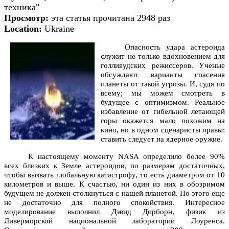
техника"
Просмотр:
эта статья прочитана 2948 раз
Location:
Ukraine
Опасность удара астероида
служит не только вдохновением для
голливудских режиссеров. Ученые
обсуждают варианты спасения
планеты от такой угрозы. И, судя по
всему; мы можем смотреть в
будущее с оптимизмом. Реальное
избавление от гибельной летающей
горы окажется мало похожим на
кино, но в одном сценаристы правы:
ставить следует на ядерное оружие.
К настоящему моменту
NASA
определило более 90%
всех близких к Земле астероидов, по размерам достаточных,
чтобы вызвать глобальную катастрофу, то есть диаметром от 10
километров и выше. К счастью, ни один из них в обозримом
будущем не должен столкнуться с нашей планетой. Но этого еще
не достаточно для полного спокойствия. Интересное
моделирование выполнил Дэвид Дирборн, физик из
Ливерморской национальной лаборатории Лоуренса.