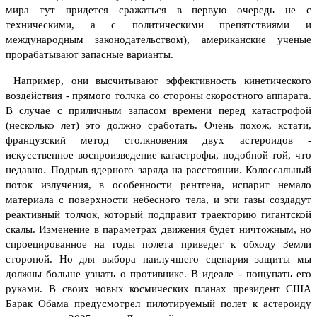
мира тут придется сражаться в первую очередь не с
техническими, а
с
политическими препятствиями и
международным законодательством), американские ученые
прорабатывают запасные варианты.
Например, они высчитывают эффективность кинетического
воздействия - прямого толчка со стороны скоростного аппарата.
В случае с приличным запасом времени перед катастрофой
(несколько лет) это должно сработать.
Очень похож, кстати,
французский метод столкновения двух астероидов -
искусственное воспроизведение катастрофы, подобной той, что
.
недавно
Подрыв ядерного заряда на расстоянии. Колоссальный
поток излучения, в особенности рентгена, испарит немало
материала с поверхности небесного тела, и эти газы создадут
реактивный толчок, который подправит траекторию гигантской
скалы. Изменение в параметрах движения будет ничтожным, но
спроецированное на годы полета приведет к обходу Земли
стороной.
Но для выбора наилучшего сценария защиты мы
должны больше узнать о противнике. В идеале - пощупать его
руками.
В своих новых космических планах президент США
Барак Обама предусмотрел пилотируемый полет к астероиду