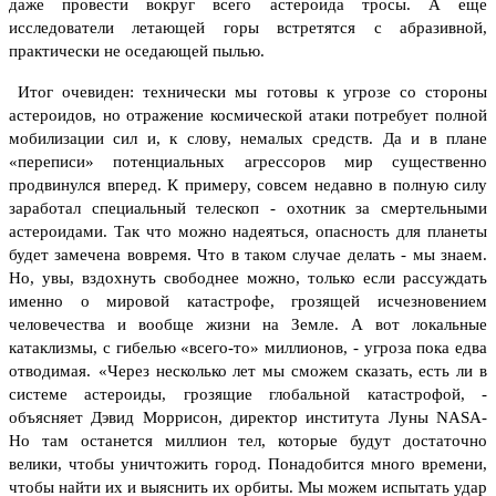
даже провести вокруг всего астероида тросы. А еще
исследователи летающей горы встретятся с абразивной,
практически не оседающей пылью.
Итог очевиден: технически мы готовы к угрозе со стороны
астероидов, но отражение космической атаки потребует полной
мобилизации сил и, к слову, немалых средств. Да и в плане
«переписи» потенциальных агрессоров мир существенно
продвинулся вперед. К примеру, совсем недавно в полную силу
заработал специальный
телескоп - охотник за смертельными
астероидами. Так что можно надеяться, опасность для планеты
будет замечена вовремя. Что в таком случае делать - мы знаем.
Но, увы, вздохнуть свободнее можно, только если рассуждать
именно о мировой катастрофе, грозящей исчезновением
человечества и вообще жизни на Земле. А вот локальные
катаклизмы, с гибелью «всего-то» миллионов, - угроза пока едва
отводимая.
«Через несколько лет мы сможем сказать, есть ли в
системе астероиды, грозящие глобальной катастрофой, -
объясняет Дэвид Моррисон, директор института Луны
NASA
-
Но там останется миллион тел, которые будут достаточно
велики, чтобы уничтожить город. Понадобится много времени,
чтобы найти их и выяснить их орбиты. Мы можем испытать удар