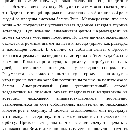
примерно в 2025 году. Для такой экспедиции еще предстоит
разработать новую технику. Но уже сейчас можно сказать, что
это будет на стоящий прорыв в неизвестное
-
вс
ё
же первый рейс
людей
за
пределы системы Земля-Луна.
Маловероятно, что нам
когда – то потребуется устанавливать ядерные заряды в глубине
астероида. Тут, конечно, знаменитый фильм “Армагеддон” не
может служить учебным пособием. Но даже научная экспедиция
окажется огромным шагом на пути к победе (прямо как разведка
в настоящей войне).
В отличие от событий ленты с Брюсом
Уиллисом реальная экспедиция на астероид займет куда больше
времени. Только дорога туда, к примеру, потребует не пары
дней, а пять-шесть месяцев, - утверждают специалисты.
Разумеется, классические шатлы тут героям не помогут -
уходящие на пенсию корабли рассчитаны только на полеты около
Земли.
Альтернативный (или дополнительный) способ
воздействия на опасный объект предполагает направление на
астероид нескольких аппаратов-ударников, постепенно
разгоняющихся за счет собственных двигателей до нескольких
километров в секунду. В момент столкновения они передадут
этот импульс астероиду, тем самым немного, но сместив его
орбиту.
Прежде чем решать, что все же следует сделать с
угрожающим Земле астероидом, следует его получше изучить