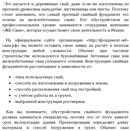
Это касается и деревянных свай, даже если ни изготовлены из
прочной древесины наподобие лиственницы или пихты. Поэтому
стоит запомнить, что самый прочный свайный фундамент это
основа на железобетонных сваях. Его обустройством на
профессиональном уровне занимаются сотрудники компании
«ЖБ-Cваи», которая осуществляет свою деятельность в Рязани.
На официальном сайте организации «http://фундамент-жб-
сваи.рф» вы можете оставить свою заявку на расчёт и монтаж
конструкции любой сложности. Обычно при частном
строительстве используются буронабивные бетонные сваи или
железобетонные сваи сплошного сечения. Конструкцию свайных
фундаментов рассчитывают в зависимости от:
-типа используемых свай,
-способа их изготовления и погружения в землю,
-способа расположения свай под постройкой,
-с учётом работы их в грунте,
-выбранной конструкции ростверков.
Как вы понимаете, обустройством свайного фундамента
должны заниматься специалисты, потому что от этого зависит
срок эксплуатации здания. Проектировщик определяет длину
материала и способ погружения в грунт. Обычно сваи