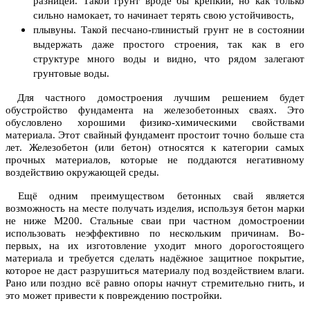
разницей. Такой грунт вроде бы крепкий, но как только
сильно намокает, то начинает терять свою устойчивость,
плывуны. Такой песчано-глинистый грунт не в состоянии
выдержать даже простого строения, так как в его
структуре много воды и видно, что рядом залегают
грунтовые воды.
Для частного домостроения лучшим решением будет
обустройство фундамента на железобетонных сваях. Это
обусловлено хорошими физико-химическими свойствами
материала. Этот свайный фундамент простоит точно больше ста
лет. Железобетон (или бетон) относятся к категории самых
прочных материалов, которые не поддаются негативному
воздействию окружающей среды.
Ещё одним преимуществом бетонных свай является
возможность на месте получать изделия, используя бетон марки
не ниже М200. Стальные сваи при частном домостроении
использовать неэффективно по нескольким причинам. Во-
первых, на их изготовление уходит много дорогостоящего
материала и требуется сделать надёжное защитное покрытие,
которое не даст разрушиться материалу под воздействием влаги.
Рано или поздно всё равно опоры начнут стремительно гнить, и
это может привести к повреждению постройки.