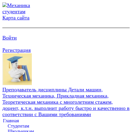
Карта сайта
Войти
Регистрация
Преподаватель дисциплины Детали машин,
Техническая механика, Прикладная механика,
Теоретическая механика с многолетним стажем,
доцент, к.т.н. выполнит работу быстро и качественно в
соответствии с Вашими требованиями
Главная
Студентам
Школьникам