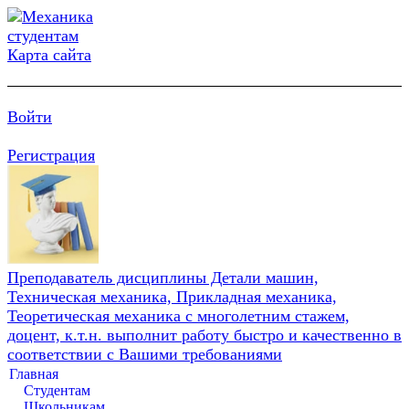
Карта сайта
Войти
Регистрация
Преподаватель дисциплины Детали машин,
Техническая механика, Прикладная механика,
Теоретическая механика с многолетним стажем,
доцент, к.т.н. выполнит работу быстро и качественно в
соответствии с Вашими требованиями
Главная
Студентам
Школьникам