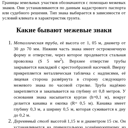
Границы земельных участков обозначаются с помощью межевых
знаков. Они устанавливаются по данным кадастрового паспорта
или судебного решения. Тип знака выбирается в зависимости от
условий климата и характеристик грунта.
Какие бывают межевые знаки
Металлическая труба
, её высота от 1, 05 м, диаметр от
30 до 70 мм. Нижняя часть знака имеет остроконечную
форму и отверстие, через которое продевается стальная
2
проволока (S 5 мм
). Верхнее отверстие трубы
закрывается накладкой с крестообразной насечкой. Вверху
прикрепляется металлическая табличка с надписями, её
лицевая сторона развёрнута в сторону следующего
межевого знака по часовой стрелке. Труба надёжно
закрепляется и закапывается на глубину от 0,8 метров. У
основания знака насыпается курган (h=0,1 м), вокруг
делается канавка и окопка (R= 0,5 м). Канавка имеет
глубину 0,3 м, а ширину 0,5 м, которая суживается к дну
до 0,2 м.
Деревянный столб
высотой 1,15 м и диаметром 15 см. Он
устанавливается на прямоугольную усечённуюпризму из