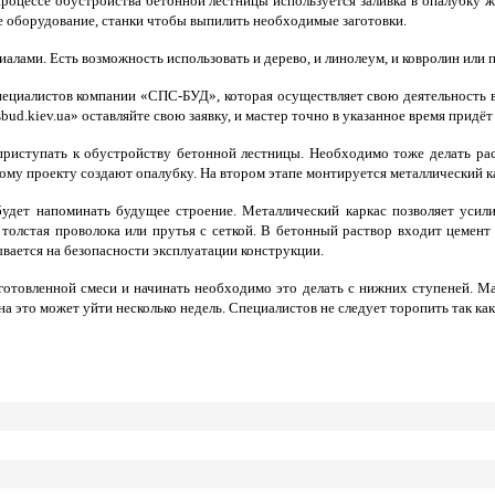
роцессе обустройства бетонной лестницы используется заливка в опалубку 
е оборудование, станки чтобы выпилить необходимые заготовки.
лами. Есть возможность использовать и дерево, и линолеум, и ковролин или 
ециалистов компании «СПС-БУД», которая осуществляет свою деятельность в 
ud.kiev.ua» оставляйте свою заявку, и мастер точно в указанное время придёт
 приступать к обустройству бетонной лестницы. Необходимо тоже делать рас
му проекту создают опалубку. На втором этапе монтируется металлический кар
будет напоминать будущее строение. Металлический каркас позволяет усил
толстая проволока или прутья с сеткой. В бетонный раствор входит цемент
зывается на безопасности эксплуатации конструкции.
товленной смеси и начинать необходимо это делать с нижних ступеней. Ма
на это может уйти несколько недель. Специалистов не следует торопить так ка