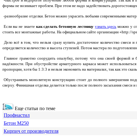
-быстрое и недорогое получение любой формы и конфигурации. Так как в п
формы не возникает проблем. При этом не надо задействовать дорогостояще
-разнообразие отделки. Бетон можно украсить любыми современными материа
Если вы не знаете
как сделать бетонную лестницу
узнать здесь
можно у сп
стоить все монтажные работы. На официальном сайте организации «http://spsb
Дело всё в том, что нельзя сразу купить достаточное количество смеси и
определяется количество и высота ступеней. Потом мастера по подготовленно
Главное грамотно соорудить опалубку, потому что она своей формой и 
надёжности. При обустройстве арматурного каркаса может использоваться 
пропорции, хотя бы 1:3:3 и нельзя экономить на материалах, так как это ска
Обустраивать монолитную конструкцию стоит до полного завершения подго
сверху. Финишная отделка делается только после полного засыхания смеси и 
Еще статьи по теме
Профнастил
Бетон М250
Кирпич от производителя