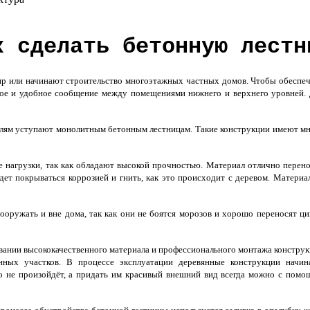
к сделать бетонную лестн
тир или начинают строительство многоэтажных частных домов. Чтобы обеспе
ое и удобное сообщение между помещениями нижнего и верхнего уровней.
телям уступают монолитным бетонным лестницам. Такие конструкции имеют м
нагрузки, так как обладают высокой прочностью. Материал отлично перен
ет покрываться коррозией и гнить, как это происходит с деревом. Материа
ооружать и вне дома, так как они не боятся морозов и хорошо переносят ц
вании высококачественного материала и профессионального монтажа констру
ных участков. В процессе эксплуатации деревянные конструкции начин
го не произойдёт, а придать им красивый внешний вид всегда можно с пом