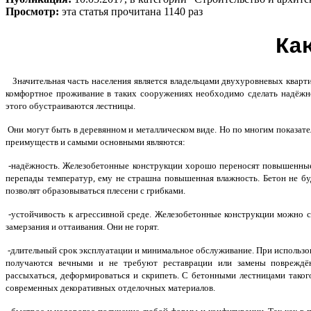
Просмотр:
эта статья прочитана 1140 раз
Ка
Значительная часть населения является владельцами двухуровневых квар
комфортное проживание в таких сооружениях необходимо сделать надёжн
этого обустраиваются лестницы.
Они могут быть в деревянном и металлическом виде. Но по многим показа
преимуществ и самыми основными являются:
-надёжность. Железобетонные конструкции хорошо переносят повышенные 
перепады температур, ему не страшна повышенная влажность. Бетон не буд
позволят образовываться плесени с грибками.
-устойчивость к агрессивной среде. Железобетонные конструкции можно с
замерзания и оттаивания. Они не горят.
-длительный срок эксплуатации и минимальное обслуживание. При использо
получаются вечными и не требуют реставрации или замены повреждён
рассыхаться, деформироваться и скрипеть. С бетонными лестницами тако
современных декоративных отделочных материалов.