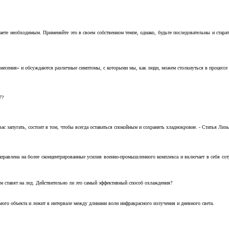
аете необходимым. Применяйте это в своем собственном темпе, однако, будьте последовательны и стара
несения» и обсуждаются различные симптомы, с которыми мы, как люди, можем столкнуться в процессе н
7?
с запугать, состоит в том, чтобы всегда оставаться спокойным и сохранять хладнокровие. - Статья Лизы 
аправлена на более сконцентрированные усилия военно-промышленного комплекса и включает в себя с
м ставят на лед. Действительно ли это самый эффективный способ охлаждения?
ого объекта и лежит в интервале между длинами волн инфракрасного излучения и дневного света.