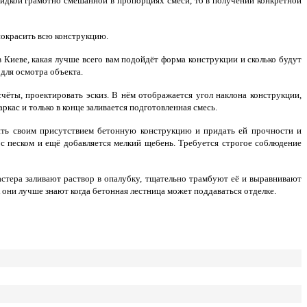
жидкой грамотно смешанной в пропорциях смеси, то в получении конкретной
покрасить всю конструкцию.
Киеве, какая лучше всего вам подойдёт форма конструкции и сколько будут
 для осмотра объекта.
чёты, проектировать эскиз. В нём отображается угол наклона конструкции,
кас и только в конце заливается подготовленная смесь.
ить своим присутствием бетонную конструкцию и придать ей прочности и
 с песком и ещё добавляется мелкий щебень. Требуется строгое соблюдение
стера заливают раствор в опалубку, тщательно трамбуют её и выравнивают
к они лучше знают когда бетонная лестница может поддаваться отделке.