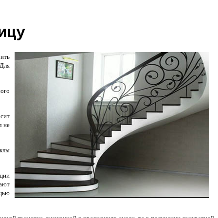
ицу
чить
 Для
ного
осит
л не
иклы
кции
ают
ощью