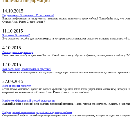
Полезная информация
14.10.2015
Подготовка к Вознесению. С чего начать?
Важная информация и инструменты, которые можно применять сразу сейчас! Попробуйте все, что счит
Статья Лизы Ренее С чего начать?
11.10.2015
Что такое Вознесение?
Это основное пособие для начинающих, в котором рассматриваются основное значение и механика «Воз
4.10.2015
Расшифровка кириллицы
Поистине, наша азбука дана нам Богом. Какой смысл несут буквы алфавита, размещенные в таблицу 7х
1.10.2015
Как вести себя, сталкиваясь в агрессией
Абсолютно железное правило в ситуациях, когда агрессивный человек или падшая сущность стремится ва
27.09.2015
Кого и что вы любите?
Этим летом усилилось давление новых уровней скрытой технологии управления сознанием, которая н
секретной космонавтикой. - Статья Лизы Ренее Кого и что вы любите?
Наиболее эффективный способ охлаждения
Каждый любит в жаркий день выпить холодный напиток. Часто, чтобы его остудить, емкость с напитко
Инфракрасный пирометр – устройство и принцип работы
Современный инфракрасный пирометр измеряет силу теплового излучения, которое исходит от измеряем