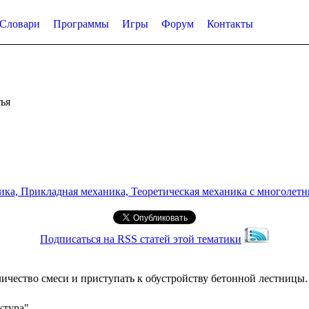
Словари
Программы
Игры
Форум
Контакты
ья
а, Прикладная механика, Теоретическая механика с многолетним
Подписаться на RSS статей этой тематики
оличество смеси и приступать к обустройству бетонной лестницы
ктура"