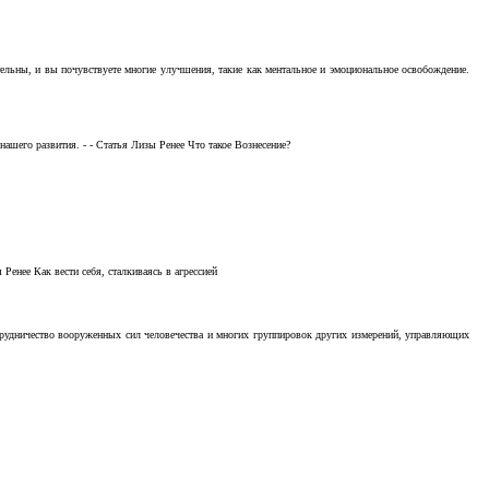
тельны, и вы почувствуете многие улучшения, такие как ментальное и эмоциональное освобождение.
ашего развития. - - Статья Лизы Ренее Что такое Вознесение?
Ренее Как вести себя, сталкиваясь в агрессией
отрудничество вооруженных сил человечества и многих группировок других измерений, управляющих