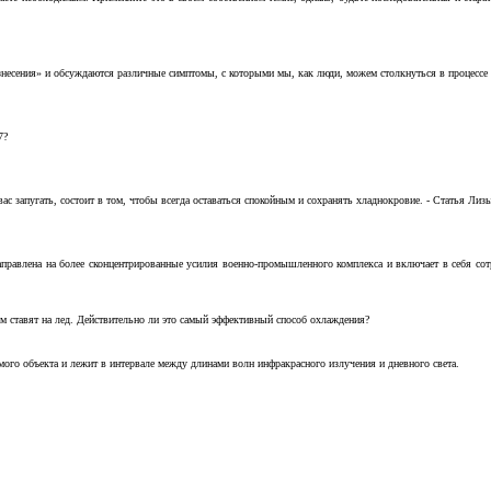
несения» и обсуждаются различные симптомы, с которыми мы, как люди, можем столкнуться в процессе н
7?
с запугать, состоит в том, чтобы всегда оставаться спокойным и сохранять хладнокровие. - Статья Лизы 
аправлена на более сконцентрированные усилия военно-промышленного комплекса и включает в себя с
м ставят на лед. Действительно ли это самый эффективный способ охлаждения?
ого объекта и лежит в интервале между длинами волн инфракрасного излучения и дневного света.