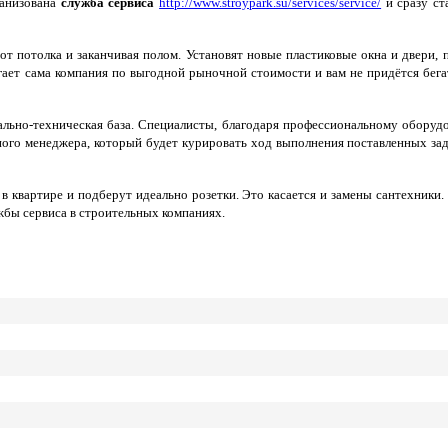
ганизована
служба сервиса
http://www.stroypark.su/services/service/
и сразу ст
от потолка и заканчивая полом. Установят новые пластиковые окна и двери,
ает сама компания по выгодной рыночной стоимости и вам не придётся бега
ально-техническая база. Специалисты, благодаря профессиональному оборуд
ьного менеджера, который будет курировать ход выполнения поставленных зад
в квартире и подберут идеально розетки. Это касается и замены сантехники
жбы сервиса в строительных компаниях.