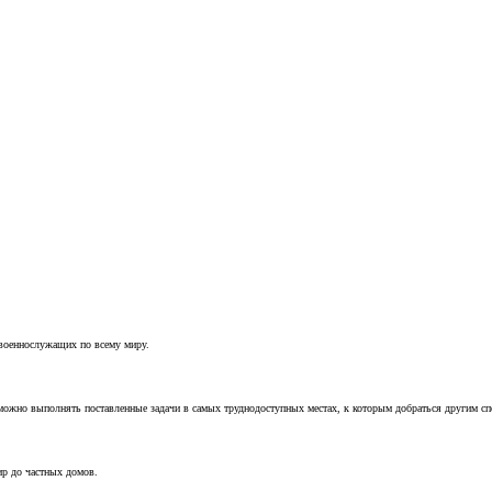
 военнослужащих по всему миру.
можно выполнять поставленные задачи в самых труднодоступных местах, к которым добраться другим с
ир до частных домов.