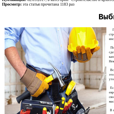
Просмотр:
эта статья прочитана 1183 раз
Выб
Пр
стр
инс
Поэ
сде
кап
Нек
Всё
это
уто
Есл
евр
сво
мас
В к