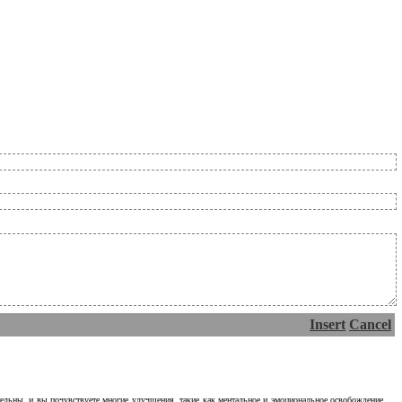
Insert
Cancel
тельны, и вы почувствуете многие улучшения, такие как ментальное и эмоциональное освобождение.