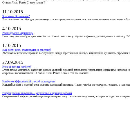
Статья Лизы Ренее С чего начать?
11.10.2015
Что такое Вознесение?
Это основное пособие для начинающих, в котором рассматриваются основное значение и механика «Воз
4.10.2015
Расшифровка кириллицы
Поистине, наша азбука дана нам Богом. Какой смысл несут буквы алфавита, размещенные в таблицу 7х
1.10.2015
Как вести себя, сталкиваясь в агрессией
Абсолютно железное правило в ситуациях, когда агрессивный человек или падшая сущность стремится ва
27.09.2015
Кого и что вы любите?
Этим летом усилилось давление новых уровней скрытой технологии управления сознанием, которая н
секретной космонавтикой. - Статья Лизы Ренее Кого и что вы любите?
Наиболее эффективный способ охлаждения
Каждый любит в жаркий день выпить холодный напиток. Часто, чтобы его остудить, емкость с напитко
Инфракрасный пирометр – устройство и принцип работы
Современный инфракрасный пирометр измеряет силу теплового излучения, которое исходит от измеряем