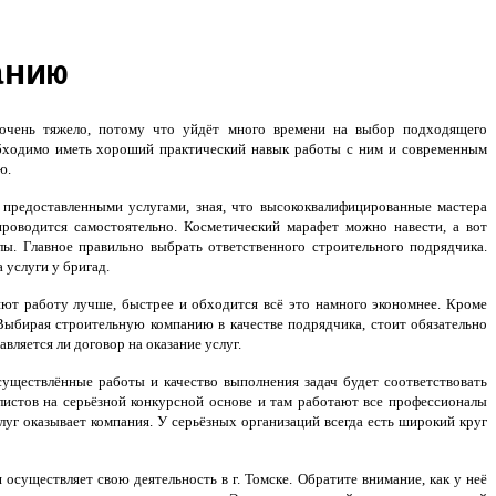
анию
очень тяжело, потому что уйдёт много времени на выбор подходящего
обходимо иметь хороший практический навык работы с ним и современным
ю.
предоставленными услугами, зная, что высококвалифицированные мастера
роводится самостоятельно. Косметический марафет можно навести, а вот
лы. Главное правильно выбрать ответственного строительного подрядчика.
 услуги у бригад.
ют работу лучше, быстрее и обходится всё это намного экономнее. Кроме
 Выбирая строительную компанию в качестве подрядчика, стоит обязательно
авляется ли договор на оказание услуг.
существлённые работы и качество выполнения задач будет соответствовать
алистов на серьёзной конкурсной основе и там работают все профессионалы
слуг оказывает компания. У серьёзных организаций всегда есть широкий круг
существляет свою деятельность в г. Томске. Обратите внимание, как у неё