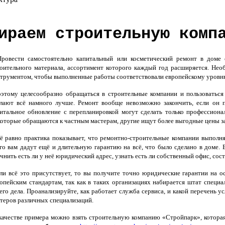
ираем строительную комп
овести самостоятельно капитальный или косметический ремонт в доме 
оительного материала, ассортимент которого каждый год расширяется. Не
трументом, чтобы выполненные работы соответствовали европейскому уровн
тому целесообразно обращаться в строительные компании и пользоваться 
лают всё намного лучше. Ремонт вообще невозможно закончить, если он п
итальное обновление с перепланировкой могут сделать только профессиона
оторые обращаются к частным мастерам, другие ищут более выгодные цены за
 равно практика показывает, что ремонтно-строительные компании выполня
го вам дадут ещё и длительную гарантию на всё, что было сделано в доме.
чнить есть ли у неё юридический адрес, узнать есть ли собственный офис, сост
и всё это присутствует, то вы получите точно юридические гарантии на о
опейским стандартам, так как в таких организациях набирается штат специ
его дела. Проанализируйте, как работает служба сервиса, и какой перечень у
теров различных специализаций.
ачестве примера можно взять строительную компанию «Стройпарк», которая о