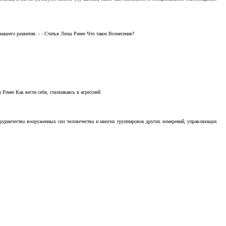
ашего развития. - - Статья Лизы Ренее Что такое Вознесение?
Ренее Как вести себя, сталкиваясь в агрессией
отрудничество вооруженных сил человечества и многих группировок других измерений, управляющих