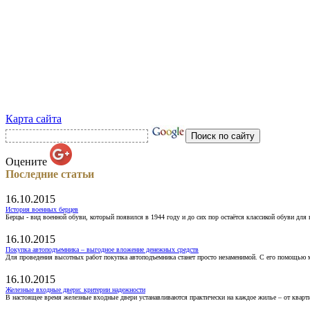
Карта сайта
Оцените
Последние статьи
16.10.2015
История военных берцев
Берцы - вид военной обуви, который появился в 1944 году и до сих пор остаётся классикой обуви для
16.10.2015
Покупка автоподъемника – выгодное вложение денежных средств
Для проведения высотных работ покупка автоподъемника станет просто незаменимой. С его помощью 
16.10.2015
Железные входные двери: критерии надежности
В настоящее время железные входные двери устанавливаются практически на каждое жилье – от кварт